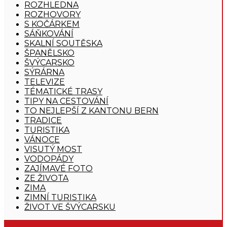
ROZHLEDNA
ROZHOVORY
S KOČÁRKEM
SÁŇKOVÁNÍ
SKALNÍ SOUTĚSKA
ŠPANĚLSKO
ŠVÝCARSKO
SÝRÁRNA
TELEVIZE
TÉMATICKÉ TRASY
TIPY NA CESTOVÁNÍ
TO NEJLEPŠÍ Z KANTONU BERN
TRADICE
TURISTIKA
VÁNOCE
VISUTÝ MOST
VODOPÁDY
ZAJÍMAVÉ FOTO
ZE ŽIVOTA
ZIMA
ZIMNÍ TURISTIKA
ŽIVOT VE ŠVÝCARSKU