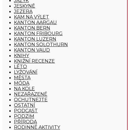
JAZYK
JESKYNĚ
JEZERA
KAM NA VÝLET
KANTON AARGAU
KANTON BERN
KANTON FRIBOURG
KANTON LUZERN
KANTON SOLOTHURN
KANTON VAUD
KNIHY
KNIŽNÍ RECENZE
LÉTO
LYŽOVÁNÍ
MĚSTA
MÓDA
NA KOLE
NEZAŘAZENÉ
OCHUTNEJTE
OSTATNÍ
PODCAST
PODZIM
PŘÍRODA
RODINNÉ AKTIVITY