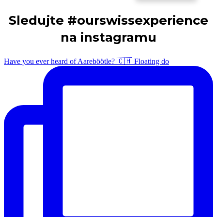
Sledujte #ourswissexperience
na instagramu
Have you ever heard of Aareböötle? 🇨🇭 Floating do