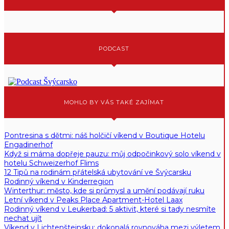
PODCAST
MOHLO BY VÁS TAKÉ ZAJÍMAT
Pontresina s dětmi: náš holčičí víkend v Boutique Hotelu
Engadinerhof
Když si máma dopřeje pauzu: můj odpočinkový solo víkend v
hotelu Schweizerhof Flims
12 Tipů na rodinám přátelská ubytování ve Švýcarsku
Rodinný víkend v Kinderregion
Winterthur: město, kde si průmysl a umění podávají ruku
Letní víkend v Peaks Place Apartment-Hotel Laax
Rodinný víkend v Leukerbad: 5 aktivit, které si tady nesmíte
nechat ujít
Víkend v Lichtenštejnsku: dokonalá rovnováha mezi výletem