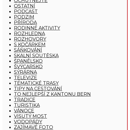
OCHUTNEJTE
OSTATNÍ
PODCAST
PODZIM
PŘÍRODA
RODINNÉ AKTIVITY
ROZHLEDNA
ROZHOVORY
S KOČÁRKEM
SÁŇKOVÁNÍ
SKALNÍ SOUTĚSKA
ŠPANĚLSKO
ŠVÝCARSKO
SÝRÁRNA
TELEVIZE
TÉMATICKÉ TRASY
TIPY NA CESTOVÁNÍ
TO NEJLEPŠÍ Z KANTONU BERN
TRADICE
TURISTIKA
VÁNOCE
VISUTÝ MOST
VODOPÁDY
ZAJÍMAVÉ FOTO