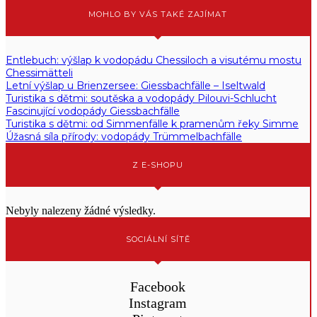
MOHLO BY VÁS TAKÉ ZAJÍMAT
Entlebuch: výšlap k vodopádu Chessiloch a visutému mostu
Chessimätteli
Letní výšlap u Brienzersee: Giessbachfälle – Iseltwald
Turistika s dětmi: soutěska a vodopády Pilouvi-Schlucht
Fascinující vodopády Giessbachfälle
Turistika s dětmi: od Simmenfälle k pramenům řeky Simme
Úžasná síla přírody: vodopády Trümmelbachfälle
Z E-SHOPU
Nebyly nalezeny žádné výsledky.
SOCIÁLNÍ SÍTĚ
Facebook
Instagram