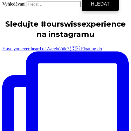
Vyhledávání
Sledujte #ourswissexperience
na instagramu
Have you ever heard of Aareböötle? 🇨🇭 Floating do