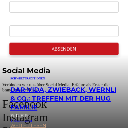
Nachname *
ABSENDEN
Social Media
SCHWEIZ
TRADITIONEN
Verbinden wir uns über Social Media. Erfahre als Erster die
DAR-VIDA, ZWIEBACK, WERNLI
brandheissen News.
& CO.: TREFFEN MIT DER HUG
Facebook
FAMILIE
Instagram
29.11.2018
1
Kommentar
WEITER LESEN