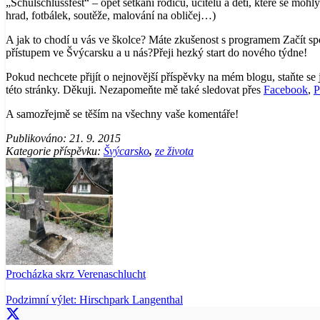
„Schulschlussfest“ – opět setkání rodičů, učitelů a dětí, které se mohl
hrad, fotbálek, soutěže, malování na obličej…)
A jak to chodí u vás ve školce? Máte zkušenost s programem Začít spo
přístupem ve Švýcarsku a u nás?Přeji hezký start do nového týdne!
Pokud nechcete přijít o nejnovější příspěvky na mém blogu, staňte se
této stránky. Děkuji. Nezapomeňte mě také sledovat přes
Facebook
,
P
A samozřejmě se těším na všechny vaše komentáře!
Publikováno:
21. 9. 2015
Kategorie příspěvku:
Švýcarsko
,
ze života
Procházka skrz Verenaschlucht
Podzimní výlet: Hirschpark Langenthal