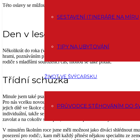
Této oslavy se můžou zúčastnit i rodiče a sourozenci, čehož jsme rádi 
SESTAVENÍ ITINERÁŘE NA MÍRU
Den v lese
TIPY NA UBYTOVÁNÍ
Několikrát do roka (v některé školce jednou týdně, v jiné jednou měsí
hrami, poznáváním přírody a hlavně si na oběd opékají buřty (tady se j
rodiče s mladšími sourozenci čas, mohou se také přidat.
ŽIVOT VE ŠVÝCARSKU
Třídní schůzka
Minule jsem také psala, že kontakt s učitelkami a získávání zpráv o 
Pro nás vcelku novou věcí byla i třídní schůzka, kdy jednou ročně mají
PRŮVODCE STĚHOVÁNÍM DO Š
jejich dítě ve školce chová, jak spolupracuje, co mu z hlediska jeho r
individuální, takže se o případných prohřešcích vašeho potomka nik
zavolat a na cokoliv se zeptat, nebo také po dohodě výuku navštívit.
V minulém školním roce jsme měli možnost jako diváci shlédnout muzi
posezení pro rodiče, kam měl každý přinést nějakou specialitu ze zem