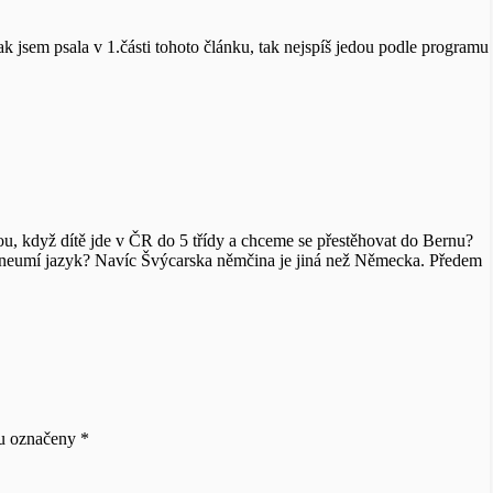
ak jsem psala v 1.části tohoto článku, tak nejspíš jedou podle programu
ou, když dítě jde v ČR do 5 třídy a chceme se přestěhovat do Bernu?
yž neumí jazyk? Navíc Švýcarska němčina je jiná než Německa. Předem
ou označeny
*