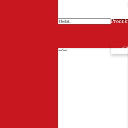
Produk
KO