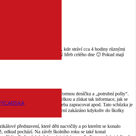
využili.
čně) děti vyrazí do blízkého lesa, kde stráví cca 4 hodiny různými
im říká cervelas), což je asi zlatý hřeb celého dne 🙂 Pokud mají
různých akcích ve školce probíhá formou deníčku a „potrubní pošty“.
 rodiče možnost setkat se s učitelkou a získat tak informace, jak se
VÝCARSKA
ozvoje jde a co ne, na čem je potřeba zapracovat apod. Tato schůzka je
do jiný nedozví 😉 Samozřejmě není zakázáno kdykoliv do školky
kálové představení, které děti nacvičily a po kterém se konalo
ě, odkud pochází. Na závěr školního roku se také konal