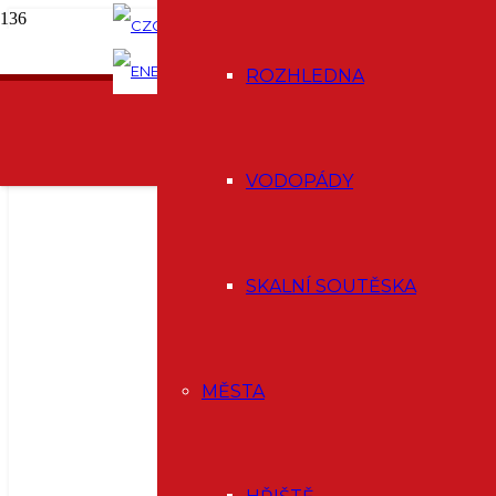
CZ
PODCAST
E-SHOP
EN
DE
ROZHLEDNA
VODOPÁDY
SKALNÍ SOUTĚSKA
MĚSTA