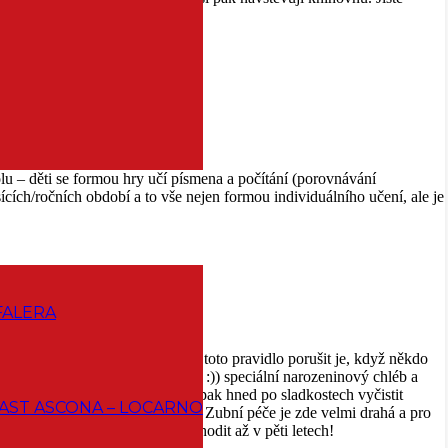
 vyplněn hodně intenzivně!
kolu – děti se formou hry učí písmena a počítání (porovnávání
sících/ročních období a to vše nejen formou individuálního učení, ale je
FALERA
ti. Jediná možnost, kdy se může toto pravidlo porušit je, když někdo
če (ano, ve třídě mají i troubu :)) speciální narozeninový chléb a
leba, bonbóny nebo čokoládu). A pak hned po sladkostech vyčistit
AST ASCONA – LOCARNO
bní prevenci – dobře vědí proč! Zubní péče je zde velmi drahá a pro
tivní prohlídky začínají děti chodit až v pěti letech!