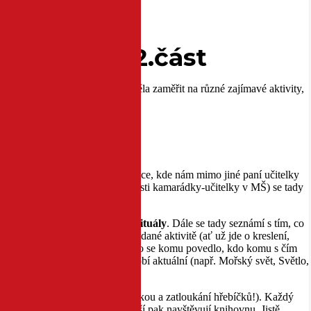
výcarsku – 2.část
ve Švýcarsku
. Dnes bych se chtěla zaměřit na různé zajímavé aktivity,
r jsme se my rodiče sešli ve školce, kde nám mimo jiné paní učitelky
ých znalostí (doplněných o znalosti kamarádky-učitelky v MŠ) se tady
uvítají se písničkou a dalšími
rituály
. Dále se tady seznámí s tím, co
chnou kolíček se svým jménem k dané aktivitě (ať už jde o kreslení,
 následuje zhodnocení činností (co se komu povedlo, kdo komu s čím
matu
, které je v tom kterém období aktuální (např. Mořský svět, Světlo,
ální zručnost
(včetně řezání pilkou a zatloukání hřebíčků!). Každý
 Děti také chodí cvičit a ty starší pak navštěvují knihovnu. Jistě