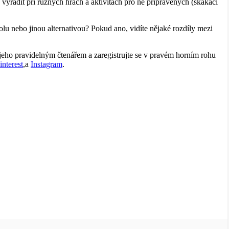
y vyřádit při různých hrách a aktivitách pro ně připravených (skákací
lu nebo jinou alternativou? Pokud ano, vidíte nějaké rozdíly mezi
 jeho pravidelným čtenářem a zaregistrujte se v pravém horním rohu
interest
,a
Instagram
.