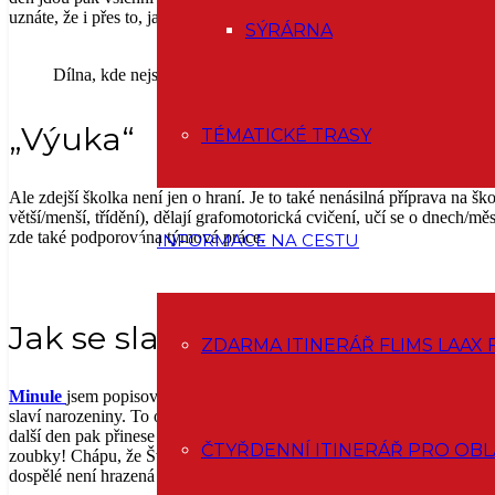
uznáte, že i přes to, jak málo času děti ve školce stráví, je jejich den
SÝRÁRNA
Dílna, kde nejsou hračky, ale opravdové nástroje
„Výuka“
TÉMATICKÉ TRASY
Ale zdejší školka není jen o hraní. Je to také nenásilná příprava na š
větší/menší, třídění), dělají grafomotorická cvičení, učí se o dnech/mě
zde také podporována týmová práce.
INFORMACE NA CESTU
Jak se slaví narozeniny
ZDARMA ITINERÁŘ FLIMS LAAX 
Minule
jsem popisovala, že děti nesmí nosit na svačinu žádné sladkos
slaví narozeniny. To oslavenec den předem spolu se dvěma kamarády pe
další den pak přinese nějaké dobroty pro ostatní (třeba nutellu na ch
ČTYŘDENNÍ ITINERÁŘ PRO OBL
zoubky! Chápu, že Švýcaři kladou velký důraz na zdravou stravu a zu
dospělé není hrazená pojišťovnou. Paradoxem ale je, že na zubní preven