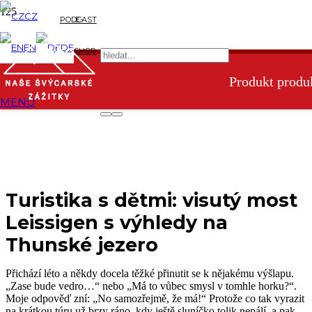
CZ
PODCAST
E-
EN
DE
SHOP
Produkt
produk
MENU
Turistika s dětmi: visutý most
Leissigen s výhledy na
Thunské jezero
Přichází léto a někdy docela těžké přinutit se k nějakému výšlapu.
„Zase bude vedro…“ nebo „Má to vůbec smysl v tomhle horku?“.
Moje odpověď zní: „No samozřejmě, že má!“ Protože co tak vyrazit
na krátkou túru už brzy ráno, kdy ještě sluníčko tolik nepálí, a pak