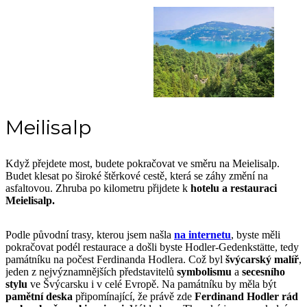
Meilisalp
Když přejdete most, budete pokračovat ve směru na Meielisalp.
Budet klesat po široké štěrkové cestě, která se záhy změní na
asfaltovou. Zhruba po kilometru přijdete k
hotelu a restauraci
Meielisalp.
Podle původní trasy, kterou jsem našla
na internetu
, byste měli
pokračovat podél restaurace a došli byste Hodler-Gedenkstätte, tedy
památníku na počest Ferdinanda Hodlera. Což byl
švýcarský malíř
,
jeden z nejvýznamnějších představitelů
symbolismu
a
secesního
stylu
ve Švýcarsku i v celé Evropě. Na památníku by měla být
pamětní deska
připomínající, že právě zde
Ferdinand Hodler rád