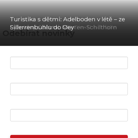
Turistika s dětmi: Adelboden v létě – ze
Fascinující vodopády Giessbachfälle
Lyžování s dětmi: Mürren-Schilthorn
Sillerrenbühlu do Oey
Odebírat novinky
Váš e-mail *
Křestní jméno *
Příjmení *