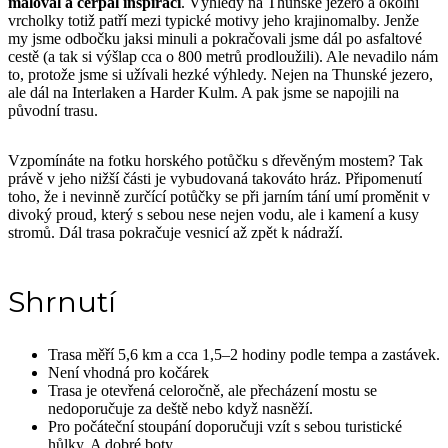
maloval a čerpal inspiraci
. Výhledy na Thunské jezero a okolní
vrcholky totiž patří mezi typické motivy jeho krajinomalby. Jenže
my jsme odbočku jaksi minuli a pokračovali jsme dál po asfaltové
cestě (a tak si výšlap cca o 800 metrů prodloužili). Ale nevadilo nám
to, protože jsme si užívali hezké výhledy. Nejen na Thunské jezero,
ale dál na Interlaken a Harder Kulm. A pak jsme se napojili na
původní trasu.
Vzpomínáte na fotku horského potůčku s dřevěným mostem? Tak
právě v jeho nižší části je vybudovaná takováto hráz. Připomenutí
toho, že i nevinně zurčící potůčky se při jarním tání umí proměnit v
divoký proud, který s sebou nese nejen vodu, ale i kamení a kusy
stromů. Dál trasa pokračuje vesnicí až zpět k nádraží.
Shrnutí
Trasa měří 5,6 km a cca 1,5–2 hodiny podle tempa a zastávek.
Není vhodná pro kočárek
Trasa je otevřená celoročně, ale přecházení mostu se
nedoporučuje za deště nebo když nasněží.
Pro počáteční stoupání doporučuji vzít s sebou turistické
hůlky. A dobré boty.