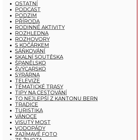
OSTATNÍ
PODCAST
PODZIM
PŘÍRODA
RODINNÉ AKTIVITY
ROZHLEDNA
ROZHOVORY
S KOČÁRKEM
SÁŇKOVÁNÍ
SKALNÍ SOUTĚSKA
ŠPANĚLSKO
ŠVÝCARSKO
SÝRÁRNA
TELEVIZE
TÉMATICKÉ TRASY
TIPY NA CESTOVÁNÍ
TO NEJLEPŠÍ Z KANTONU BERN
TRADICE
TURISTIKA
VÁNOCE
VISUTÝ MOST
VODOPÁDY
ZAJÍMAVÉ FOTO