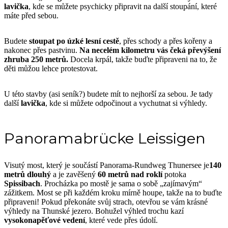
lavička
, kde se můžete psychicky připravit na další stoupání, které
máte před sebou.
Budete
stoupat po úzké lesní cestě
, přes schody a přes kořeny a
nakonec přes pastvinu.
Na necelém kilometru vás čeká převýšení
zhruba 250 metrů.
Docela krpál, takže buďte připraveni na to, že
děti můžou lehce protestovat.
U této stavby (asi seník?) budete mít to nejhorší za sebou. Je tady
další
lavička
, kde si můžete odpočinout a vychutnat si výhledy.
Panoramabrücke Leissigen
Visutý most, který je součástí Panorama-Rundweg Thunersee je
140
metrů dlouhý
a je zavěšený
60 metrů nad roklí
potoka
Spissibach
. Procházka po mostě je sama o sobě „zajímavým“
zážitkem. Most se při každém kroku mírně houpe, takže na to buďte
připraveni! Pokud překonáte svůj strach, otevřou se vám krásné
výhledy na Thunské jezero. Bohužel výhled trochu kazí
vysokonapěťové vedení
, které vede přes údolí.