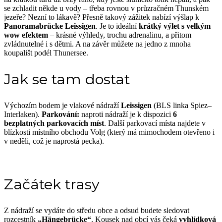
se zchladit někde u vody – třeba rovnou v průzračném Thunském
jezeře? Nezní to lákavě? Přesně takový zážitek nabízí výšlap k
Panoramabrücke Leissigen
. Je to ideální
krátký výlet s velkým
wow efektem
– krásné výhledy, trochu adrenalinu, a přitom
zvládnutelné i s dětmi. A na závěr můžete na jedno z mnoha
koupališt podél Thunersee.
Jak se tam dostat
Výchozím bodem je vlakové nádraží
Leissigen
(BLS linka Spiez–
Interlaken).
Parkování:
naproti nádraží je k dispozici
6
bezplatných parkovacích míst
. Další parkovací místa najdete v
blízkosti místního obchodu Volg (který má mimochodem otevřeno i
v neděli, což je naprostá pecka).
Začátek trasy
Z nádraží se vydáte do středu obce a odsud budete sledovat
rozcestník
„Hängebrücke“
. Kousek nad obcí vás čeká
vyhlídková