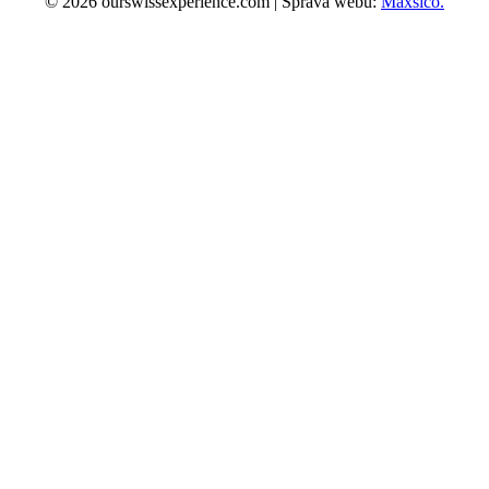
© 2026 ourswissexperience.com | Správa webu:
Maxsico.