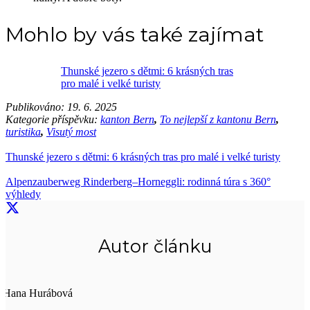
Mohlo by vás také zajímat
Thunské jezero s dětmi: 6 krásných tras
pro malé i velké turisty
Publikováno:
19. 6. 2025
Kategorie příspěvku:
kanton Bern
,
To nejlepší z kantonu Bern
,
turistika
,
Visutý most
Thunské jezero s dětmi: 6 krásných tras pro malé i velké turisty
Alpenzauberweg Rinderberg–Horneggli: rodinná túra s 360°
výhledy
Autor článku
Hana Hurábová