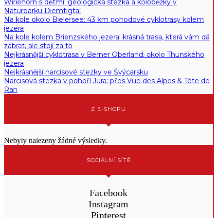
Wiriehorn s dětmi: geologická stezka a koloběžky v
Naturparku Diemtigtal
Na kole okolo Bielersee: 43 km pohodové cyklotrasy kolem
jezera
Na kole kolem Brienzského jezera: krásná trasa, která vám dá
zabrat, ale stojí za to
Nejkrásnější cyklotrasa v Berner Oberland: okolo Thunského
jezera
Nejkrásnější narcisové stezky ve Švýcarsku
Narcisová stezka v pohoří Jura: přes Vue des Alpes & Tête de
Ran
Z E-SHOPU
Nebyly nalezeny žádné výsledky.
SOCIÁLNÍ SÍTĚ
Facebook
Instagram
Pinterest