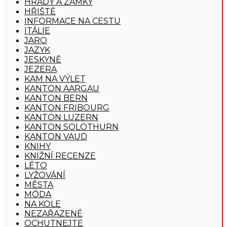
HRADY A ZÁMKY
HŘIŠTĚ
INFORMACE NA CESTU
ITÁLIE
JARO
JAZYK
JESKYNĚ
JEZERA
KAM NA VÝLET
KANTON AARGAU
KANTON BERN
KANTON FRIBOURG
KANTON LUZERN
KANTON SOLOTHURN
KANTON VAUD
KNIHY
KNIŽNÍ RECENZE
LÉTO
LYŽOVÁNÍ
MĚSTA
MÓDA
NA KOLE
NEZAŘAZENÉ
OCHUTNEJTE