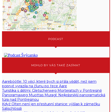
PODCAST
MOHLO BY VÁS TAKÉ ZAJÍMAT
Aareböötle: 10 věcí, které bych si přála vědět, než jsem
poprvé vyrazila na člunu po řece Aare
Turistika s dětmi: Gletscherweg Morteratsch v Pontresině
Panoramaweg Muottas Muragl: Nejkrásnější panoramatická
túra nad Pontresinou
Když Olten není jen přestupní stanice: výšlap k zámečku
Sälischlössli