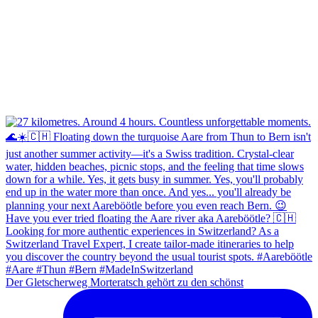
Der Gletscherweg Morteratsch gehört zu den schönst