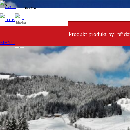
CZ
PODCAST
E-
EN
DE
SHOP
Produkt
produkt byl přidá
MENU
Kandersteg jinak: výšlap do
údolí Üschenetal bez davů
turistů
Tak se to sešlo, že dvě z našich dětí měly poslední srpnovou neděli
hokejové zápasy hned po sobě – a to kde jinde než v Kanderstegu.
Příležitost jet do Kanderstegu v Berner Oberland jsem si
samozřejmě nemohla nechat ujít. Ale jak skloubit hokejový maraton