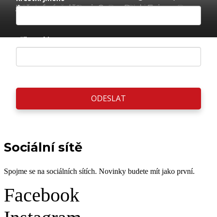
Předvánoční Bern – Pre-Christmas Bern
Lyžování s dětmi: SnowPark Eriz
Aargau
Příjmení *
ODESLAT
Sociální sítě
Spojme se na sociálních sítích. Novinky budete mít jako první.
Facebook