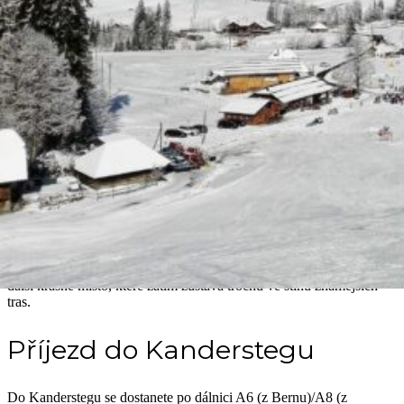
a nějaký hezký výšlap?
Na turisticky zprofanované
Oeschinensee
jsem samozřejmě ani
nepomyslela – chtěla jsem něco méně známého. Hledala jsem a
našla: výšlap do malebného horského údolí Üschenetal (také
Ueschinental).
A jak to v takové ráno, kdy jsem chtěla stihnout všechno, u nás
vypadalo? V půl osmé odjezd, v půl deváté příjezd do Kanderstegu,
rychle zaparkovat u hokejové haly, vyložit děti a jejich hokejové
tašky a hurá k lanovce na
Allmenalp.
V devět jsme vystupovali z
mini lanovky na Allmendalp a vyráželi na trasu. Podle popisu měla
trvat něco přes dvě hodiny, my to zvládli svižným tempem a už v
jedenáct jsme byli zpátky u haly. Právě včas, abychom stihli
polovinu dceřina zápasu a pak i celý synův.
Hektické? Ano. Stálo to za to? Rozhodně!
Objevili jsme totiž
další krásné místo, které zatím zůstává trochu ve stínu známějších
tras.
Příjezd do Kanderstegu
Do Kanderstegu se dostanete po dálnici A6 (z Bernu)/A8 (z