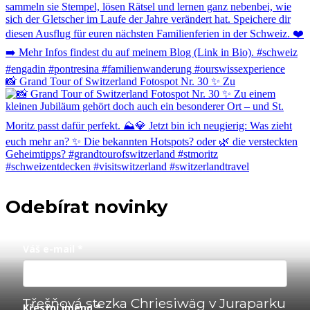
📸 Grand Tour of Switzerland Fotospot Nr. 30 ✨ Zu
Odebírat novinky
Váš e-mail *
Třešňová stezka Chriesiwäg v Juraparku
Křestní jméno *