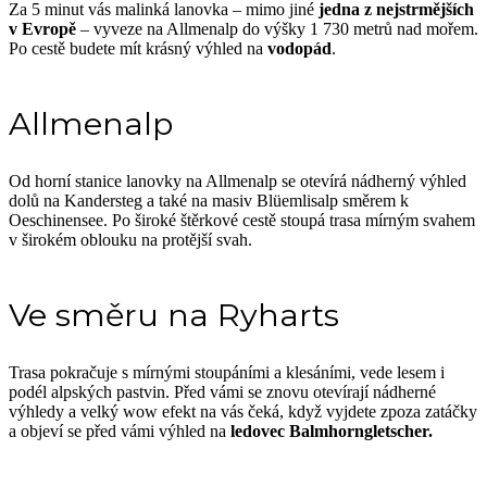
Za 5 minut vás malinká lanovka – mimo jiné
jedna z nejstrmějších
v Evropě
– vyveze na Allmenalp do výšky 1 730 metrů nad mořem.
Po cestě budete mít krásný výhled na
vodopád
.
Allmenalp
Od horní stanice lanovky na Allmenalp se otevírá nádherný výhled
dolů na Kandersteg a také na masiv Blüemlisalp směrem k
Oeschinensee. Po široké štěrkové cestě stoupá trasa mírným svahem
v širokém oblouku na protější svah.
Ve směru na Ryharts
Trasa pokračuje s mírnými stoupáními a klesáními, vede lesem i
podél alpských pastvin. Před vámi se znovu otevírají nádherné
výhledy a velký wow efekt na vás čeká, když vyjdete zpoza zatáčky
a objeví se před vámi výhled na
ledovec Balmhorngletscher.