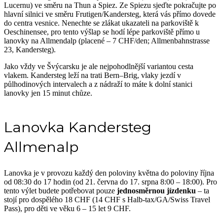
Lucernu) ve směru na Thun a Spiez. Ze Spiezu sjeďte pokračujte po
hlavní silnici ve směru Frutigen/Kandersteg, která vás přímo dovede
do centra vesnice. Nenechte se zlákat ukazateli na parkoviště k
Oeschinensee, pro tento výšlap se hodí lépe parkoviště přímo u
lanovky na Allmendalp (placené – 7 CHF/den; Allmenbahnstrasse
23, Kandersteg).
Jako vždy ve Švýcarsku je ale nejpohodlnější variantou cesta
vlakem. Kandersteg leží na trati Bern–Brig, vlaky jezdí v
půlhodinových intervalech a z nádraží to máte k dolní stanici
lanovky jen 15 minut chůze.
Lanovka Kandersteg
Allmenalp
Lanovka je v provozu každý den poloviny května do poloviny října
od 08:30 do 17 hodin (od 21. června do 17. srpna 8:00 – 18:00). Pro
tento výlet budete potřebovat pouze
jednosměrnou jízdenku
– ta
stojí pro dospělého 18 CHF (14 CHF s Halb-tax/GA/Swiss Travel
Pass), pro děti ve věku 6 – 15 let 9 CHF.