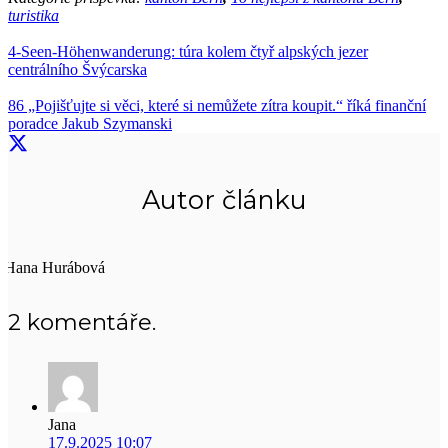
turistika
4-Seen-Höhenwanderung: túra kolem čtyř alpských jezer
centrálního Švýcarska
86 „Pojišťujte si věci, které si nemůžete zítra koupit.“ říká finanční
poradce Jakub Szymanski
Autor článku
Hana Hurábová
2
komentáře
.
Jana
17.9.2025 10:07