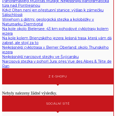
Panoramaweg Muottas Muragl: Nejkrásnější panoramatická
túra nad Pontresinou
Když Olten není jen přestupní stanice: výšlap k zámečku
Sälischlössli
Wiriehorn s dětmi: geologická stezka a koloběžky v
Naturparku Diemtigtal
Na kole okolo Bielersee: 43 km pohodové cyklotrasy kolem
jezera
Na kole kolem Brienzského jezera: krásná trasa, která vám dá
zabrat, ale stojí za to
Nejkrásnější cyklotrasa v Berner Oberland: okolo Thunského
jezera
Nejkrásnější narcisové stezky ve Švýcarsku
Narcisová stezka v pohoří Jura: přes Vue des Alpes & Tête de
Ran
Z E-SHOPU
Nebyly nalezeny žádné výsledky.
SOCIÁLNÍ SÍTĚ