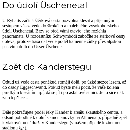
Do údolí Üschenetal
U Ryharts začíná štěrková cesta pozvolna klesat a příjemným
sestupem vás zavede do širokého a malebného vysokohorského
údolí Üschenetal. Brzy se před vámi otevře jeho rozlehlá
panoramata. U rozcestníku Schwymbödi zabočíte ze štěrkové cesty
doleva, protože trasa dál vede podél kamenné zídky přes alpskou
pastvinu dolů do Usser Üschene.
Zpět do Kanderstegu
Odtud už vede cesta poněkud strměji dolů, po úzké stezce lesem, až
do osady Eggeschwand. Pokud byste měli pocit, že vaše kolena
prudkým klesáním trpí, dá se jít i po asfaltové silnici. Je to sice dál,
zato lepší cesta.
Dále pokračujete podél řeky Kander k areálu skautského centra, a
odsud pohodlně k dolní stanici lanovky na Allmenalp, případně zpět
k vlakovému nádraží v Kanderstegu (v našem případě k zimnímu
stadionu 🙂 ).