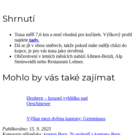
Shrnutí
Trasa měří 7,6 km a není vhodná pro kočárek. Výškový profil
najdete
tady.
Dá se jít v obou směrech, takže pokud máte raději chůzi do
kopce, je pro vás trasa jako stvořená.
Občerstvení v letních měsících nabízí Allmen-Beizli, Alp
Steinweidli nebo Restaurant Lohner.
Mohlo by vás také zajímat
Heuberg – luxusní vyhlídka nad
Oeschinesee
Výšlap mezi dvěma kantony: Gemmipass
Publikováno:
15. 9. 2025
Kategorie příspěvku:
kanton Bern
,
To nejlepší z kantonu Bern
,