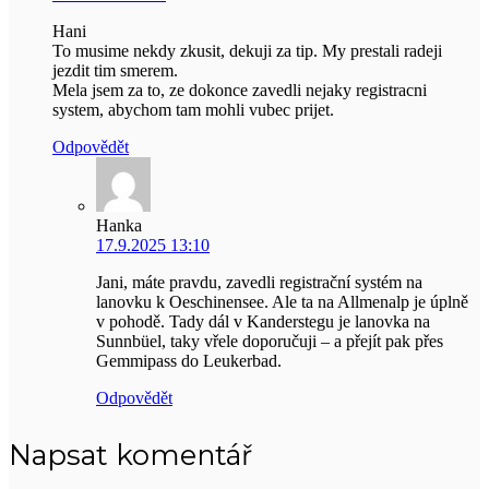
Hani
To musime nekdy zkusit, dekuji za tip. My prestali radeji
jezdit tim smerem.
Mela jsem za to, ze dokonce zavedli nejaky registracni
system, abychom tam mohli vubec prijet.
Odpovědět
Hanka
17.9.2025 13:10
Jani, máte pravdu, zavedli registrační systém na
lanovku k Oeschinensee. Ale ta na Allmenalp je úplně
v pohodě. Tady dál v Kanderstegu je lanovka na
Sunnbüel, taky vřele doporučuji – a přejít pak přes
Gemmipass do Leukerbad.
Odpovědět
Napsat komentář