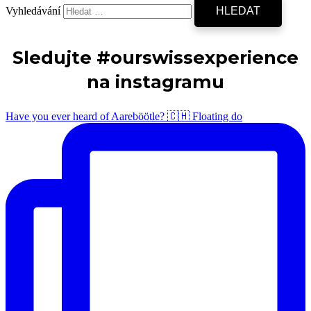
Vyhledávání
Sledujte #ourswissexperience
na instagramu
Have you ever heard of Aareböötle? 🇨🇭 Floating do