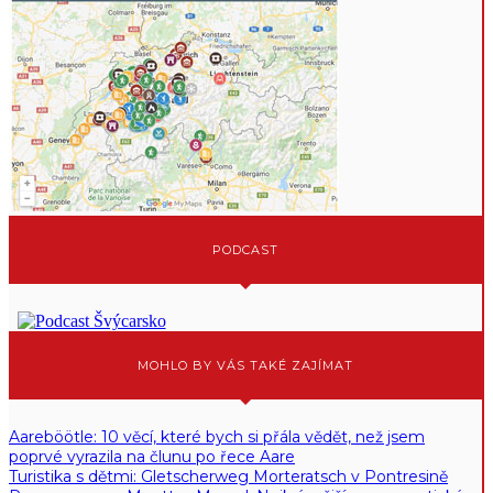
PODCAST
MOHLO BY VÁS TAKÉ ZAJÍMAT
Aareböötle: 10 věcí, které bych si přála vědět, než jsem
poprvé vyrazila na člunu po řece Aare
Turistika s dětmi: Gletscherweg Morteratsch v Pontresině