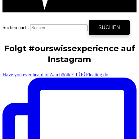
Suchen nach:
Folgt #ourswissexperience auf
Instagram
Have you ever heard of Aareböötle? 🇨🇭 Floating do