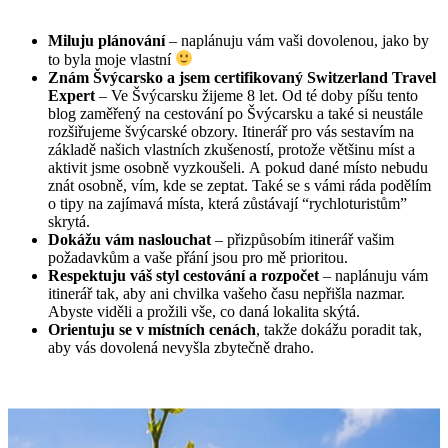
Miluju plánování
– naplánuju vám vaši dovolenou, jako by
to byla moje vlastní
Znám Švýcarsko a jsem certifikovaný Switzerland Travel
Expert
– Ve Švýcarsku žijeme 8 let. Od té doby píšu tento
blog zaměřený na cestování po Švýcarsku a také si neustále
rozšiřujeme švýcarské obzory. Itinerář pro vás sestavím na
základě našich vlastních zkušeností, protože většinu míst a
aktivit jsme osobně vyzkoušeli. A pokud dané místo nebudu
znát osobně, vím, kde se zeptat. Také se s vámi ráda podělím
o tipy na zajímavá místa, která zůstávají “rychloturistům”
skrytá.
Dokážu vám naslouchat
– přizpůsobím itinerář vašim
požadavkům a vaše přání jsou pro mě prioritou.
Respektuju váš styl cestování a rozpočet
– naplánuju vám
itinerář tak, aby ani chvilka vašeho času nepřišla nazmar.
Abyste viděli a prožili vše, co daná lokalita skýtá.
Orientuju se v místních cenách
, takže dokážu poradit tak,
aby vás dovolená nevyšla zbytečně draho.