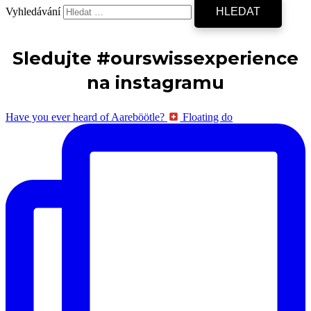
Vyhledávání
Sledujte #ourswissexperience
na instagramu
Have you ever heard of Aareböötle?
Floating do