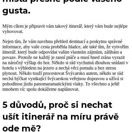
gusta.
Mým cílem je připravit vám takový itinerář, který vám bude nejlépe
vyhovovat.
Nejen tím, že vám navrhnu přehled destinací a poskytnu správné
informace, aby vaše cesta proběhla hladce, ale také tím, že vytvořím
itinerář, který bude odpovídat vašim vlastním zájmům, zálibám a
povaze. Protože ne každý je ranní ptáče a musí hned zrána vyrazit
na náročný výšlap do hor. Někdo si rád vychutná dlouhou snídani v
hotelu s výhledem na jezero a nechá věci pomalu a bez stresu
plynout. Někdo touží procestovat Švýcarsko autem, někdo se rád
nechá hýčkat vynikající švýcarskou veřejnou dopravou a užívá si
pohodlnou jízdu panomaramatickými vlaky. To všechno a ještě
mnohem víc spolu dokážeme naplánovat.
5 důvodů, proč si nechat
ušít itinerář na míru právě
ode mě?