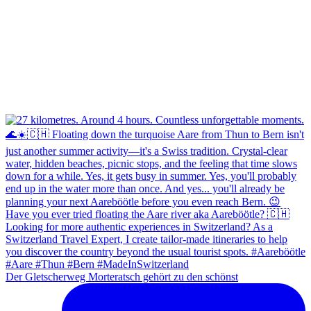
Der Gletscherweg Morteratsch gehört zu den schönst