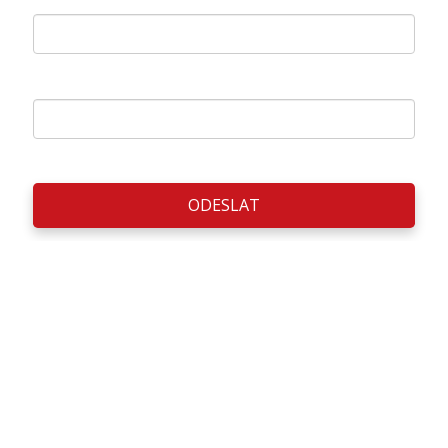
Příjmení *
ODESLAT
Sociální sítě
Spojme se na sociálních sítích. Novinky budete mít jako první.
Facebook