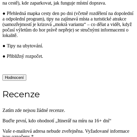
na cestě), kde zaparkovat, jak funguje místní doprava.
● Přehledná mapka cesty den po dni (včetně rozdělení na dopolední
a odpolední program), tipy na zajímavá místa a turistické atrakce
(samozřejmostí je krizová „mokrá varianta“ – co dělat a vidět, když
počasí výletům do hor právě nepřeje) se stručnými informacemi o
lokalitě.
● Tipy na ubytování.
● Přibližný rozpočet.
Hodnocení
Recenze
Zatím zde nejsou žádné recenze.
Buďte první, kdo ohodnotí „Itinerář na míru na 16+ dní“
Vaše e-mailová adresa nebude zveřejněna.
Vyžadované informace
jsou označeny
*