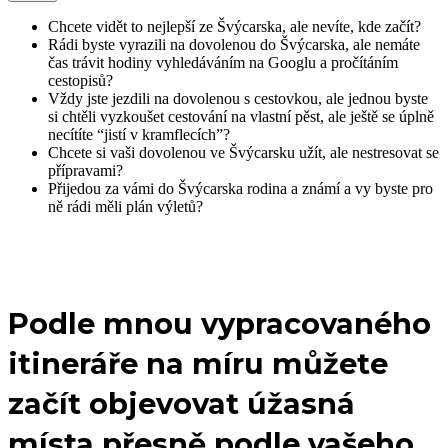
Chcete vidět to nejlepší ze Švýcarska, ale nevíte, kde začít?
Rádi byste vyrazili na dovolenou do Švýcarska, ale nemáte
čas trávit hodiny vyhledáváním na Googlu a pročítáním
cestopisů?
Vždy jste jezdili na dovolenou s cestovkou, ale jednou byste
si chtěli vyzkoušet cestování na vlastní pěst, ale ještě se úplně
necítíte “jistí v kramflecích”?
Chcete si vaši dovolenou ve Švýcarsku užít, ale nestresovat se
přípravami?
Přijedou za vámi do Švýcarska rodina a známí a vy byste pro
ně rádi měli plán výletů?
Podle mnou vypracovaného
itineráře na míru můžete
začít objevovat úžasná
místa přesně podle vašeho