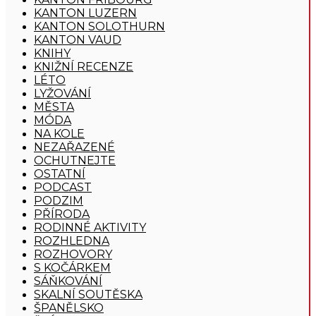
KANTON LUZERN
KANTON SOLOTHURN
KANTON VAUD
KNIHY
KNIŽNÍ RECENZE
LÉTO
LYŽOVÁNÍ
MĚSTA
MÓDA
NA KOLE
NEZAŘAZENÉ
OCHUTNEJTE
OSTATNÍ
PODCAST
PODZIM
PŘÍRODA
RODINNÉ AKTIVITY
ROZHLEDNA
ROZHOVORY
S KOČÁRKEM
SÁŇKOVÁNÍ
SKALNÍ SOUTĚSKA
ŠPANĚLSKO