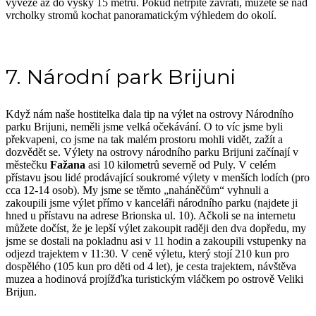
vyveze až do výšky 15 metrů. Pokud netrpíte závratí, můžete se nad
vrcholky stromů kochat panoramatickým výhledem do okolí.
7. Národní park Brijuni
Když nám naše hostitelka dala tip na výlet na ostrovy Národního
parku Brijuni, neměli jsme velká očekávání. O to víc jsme byli
překvapeni, co jsme na tak malém prostoru mohli vidět, zažít a
dozvědět se. Výlety na ostrovy národního parku Brijuni začínají v
městečku
Fažana
asi 10 kilometrů severně od Puly. V celém
přístavu jsou lidé prodávající soukromé výlety v menších lodích (pro
cca 12-14 osob). My jsme se těmto „naháněčům“ vyhnuli a
zakoupili jsme výlet přímo v kanceláři národního parku (najdete ji
hned u přístavu na adrese Brionska ul. 10). Ačkoli se na internetu
můžete dočíst, že je lepší výlet zakoupit raději den dva dopředu, my
jsme se dostali na pokladnu asi v 11 hodin a zakoupili vstupenky na
odjezd trajektem v 11:30. V ceně výletu, který stojí 210 kun pro
dospělého (105 kun pro děti od 4 let), je cesta trajektem, návštěva
muzea a hodinová projížďka turistickým vláčkem po ostrově Veliki
Brijun.