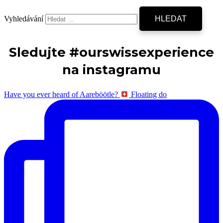
Vyhledávání
Sledujte #ourswissexperience
na instagramu
Have you ever heard of Aareböötle?
Floating do