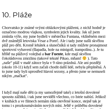
10. Pláže
Chorvatsko je známé svými oblázkovými plážemi, z nichž hodně je
označeno modrou vlajkou, symbolem jejich kvality. Jak už jsem
zmínila výše, my jsme bydleli v městečku Funtana, vklíněném mezi
dvě známější letoviska Vrsar a Poreč. Ale i tady jsme našli skvělou
pláž pro děti. Kromě lehátek a slunečníků si tady můžete pronajmout
sportovní vybavení (šlapadla, hole na minigolf, trampolínu..). Je tu
hřiště na plážový volejbal a
bar Fuente
, kde mají skvělou
čokoládovou zmrzlinu (takové tekuté Pikao, mňam!
). Tato
„naše“ pláž v malé zátoce byla v 9 ráno prázdná. Ale ani později
(okolo 10-11) když sem začali chodit další lidé, nebyla přeplněná. A
to jsme tady byli uprostřed hlavní sezony, a přesto jsme se nemuseli
nikým „mačkat“.
I když mají naše děti (a my samozřejmě také) z letošní dovolené
spoustu zážitků, i tak jsme neviděli všechno, co Istrie nabízí. Jelikož
v knihách a ve filmech nemám ráda otevřené konce, stejně tak je
tomu i s prozkoumáváním nových míst. Ještě v průběhu dovolené