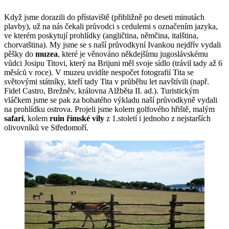
Když jsme dorazili do přístaviště (přibližně po deseti minutách
plavby), už na nás čekali průvodci s cedulemi s označením jazyka,
ve kterém poskytují prohlídky (angličtina, němčina, italština,
chorvatština). My jsme se s naší průvodkyní Ivankou nejdřív vydali
pěšky do
muzea
, které je věnováno někdejšímu jugoslávskému
vůdci Josipu Titovi, který na Brijuni měl svoje sídlo (trávil tady až 6
měsíců v roce). V muzeu uvidíte nespočet fotografií Tita se
světovými státníky, kteří tady Tita v průběhu let navštívili (např.
Fidel Castro, Brežněv, královna Alžběta II. ad.). Turistickým
vláčkem jsme se pak za bohatého výkladu naší průvodkyně vydali
na prohlídku ostrova. Projeli jsme kolem golfového hřiště, malým
safari
, kolem
ruin římské vily
z 1.století i jednoho z nejstarších
olivovníků ve Středomoří.