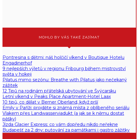
MOHLO BY VÁS TAKÉ ZAJÍMAT
Pontresina s dětmi: náš holčičí víkend v Boutique Hotelu
Engadinerhof
9 nejlepších výletů v regionu Fribourg během mistrovství
světa v hokeji
Pilatus mimo sezónu: Breathe with Pilatus jako nečekaný
zážitek
12 Tipů na rodinám přátelská ubytování ve Švýcarsku
Letní víkend v Peaks Place Apartment-Hotel Laax
10 tipů, co dělat v Berner Oberland, když prší
Emily v Paříži: projděte si známá místa z oblíbeného seriálu
Vlakem přes Landwasserviadukt (a jak se k němu dostat
pěšky)
Jízda Glacier Express: co vám dopředu nikdo neřekne
Budapešť za 2 dny: putování za památkami i gastro zážitky