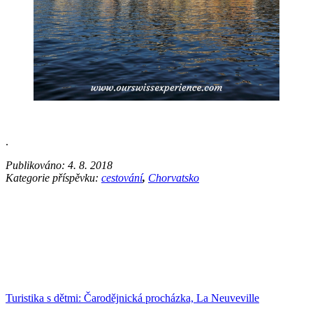
.
Publikováno:
4. 8. 2018
Kategorie příspěvku:
cestování
,
Chorvatsko
Turistika s dětmi: Čarodějnická procházka, La Neuveville