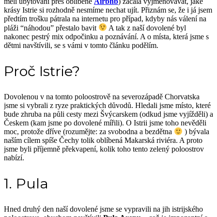
měli ubytování přes oblíbené
Airbnb
) začala vyjmenovávat, jaké
krásy Istrie si rozhodně nesmíme nechat ujít. Přiznám se, že i já jsem
předtím trošku pátrala na internetu pro případ, kdyby nás válení na
pláži “náhodou” přestalo bavit
A tak z naší dovolené byl
nakonec pestrý mix odpočinku a poznávání. A o místa, která jsme s
dětmi navštívili, se s vámi v tomto článku podělím.
Proč Istrie?
Dovolenou v na tomto poloostrově na severozápadě Chorvatska
jsme si vybrali z ryze praktických důvodů. Hledali jsme místo, které
bude zhruba na půli cesty mezi Švýcarskem (odkud jsme vyjížděli) a
Českem (kam jsme po dovolené mířili). O Istrii jsme toho nevěděli
moc, protože dříve (rozumějte: za svobodna a bezdětna
) bývala
naším cílem spíše Čechy tolik oblíbená Makarská riviéra. A proto
jsme byli příjemně překvapení, kolik toho tento zelený poloostrov
nabízí.
1. Pula
Hned druhý den naší dovolené jsme se vypravili na jih istrijského