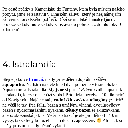
Po cestě zpátky z Kamenjaku do Funtany, která byla místem našeho
pobytu, jsme se zastavili v Limském zálivu, který je
nezjnámějším
zálivem chorvatského pobřeží
. Říká se mu také
L
imský fjord
,
protože se tady moře se tady zařezává do pobřeží až do hloubky 9
kilometrů.
4. Istralandia
Stejně jako ve
Francii
, i tady jsme dětem dopřáli návštěvu
aquaparku
. Na Istrii najdete hned dva, poměrně v těsné blízkosti –
Aquacolors a Istralandia. My jsme si pro návštěvu zvolili aquapark
Istralandia, který se nachází
v obci Brtonigla, necelých 10 kilometrů
od Novigradu. Najdete tady
vodní skluzavky a tobogány
(z nichž
největší je tzv. free fall),, bazén s umělými vlnami, dvouúrovňový
bazén s hydromasážními tryskami,
dětský bazén
se skluzavkami,
anebo skokanská prkna. Většina atrakcí je ale pro děti od 140cm
výšky, takže byly bohužel našim dětem zapovězeny
Ale i tak si
našly prostor se tady pěkně vyřádit.