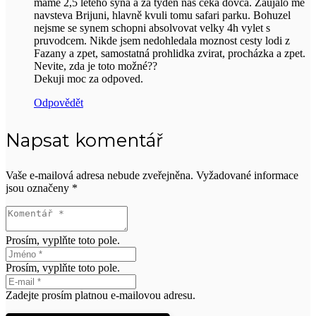
mame 2,5 leteho syna a za týden nas čeká dovca. Zaujalo me
navsteva Brijuni, hlavně kvuli tomu safari parku. Bohuzel
nejsme se synem schopni absolvovat velky 4h vylet s
pruvodcem. Nikde jsem nedohledala moznost cesty lodi z
Fazany a zpet, samostatná prohlidka zvirat, procházka a zpet.
Nevite, zda je toto možné??
Dekuji moc za odpoved.
Odpovědět
Napsat komentář
Vaše e-mailová adresa nebude zveřejněna.
Vyžadované informace
jsou označeny
*
Prosím, vyplňte toto pole.
Prosím, vyplňte toto pole.
Zadejte prosím platnou e-mailovou adresu.