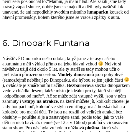
nemusela poslouchat to:“Mamííí, já mám hlad! Ale zažili jsme tady
krásný západ slunce, dobře jsme se najedli a děti byly naštěstí tak
unavené, že ani nepodlehly svodům místního
lunaparku
kousek od
hlavní promenády, kolem kterého jsme se vraceli zpátky k autu.
6. Dinopark Funtana
Návštěvě Dinoparku nešlo odolat, když jsme z terasy našeho
apartmánu měli výhled přímo na jeho hlavní vchod
Nejvíc si
návštěvu užijí děti okolo 5 let, ale ty starší se tady mohou učit o
prehistorii přirozenou cestou.
Modely dinosaurů
jsou pohyblivé
(samozřejmě neběhají po Dinoparku, ale hýbou se jen jejich části
), ovládáte je zmáčknutím tlačítka.
Bezbariérová
stezka dinoparkem
vede v chládku lesem, takže místo je ideální pro ty, kteří si chtějí
„odpočinout od moře“.
Ač se může zdát vstupné vyšší, jsou v něm
zahrnuty i
vstupy na atrakce
, na které můžete jít, kolikrát chcete: je
tady houpací loď, kolotoč ve stylu centrifugy, malá horská dráha a
kolotoče pro menší děti. Ty jsou na rozdíl od velkých atrakcí bez
obsluhy – pouštíte si je a zastavujete sami, podle toho, jak to vaše
děti na nich baví. 2x denně (ve 12 a v 16hod) probíhá v cirkusovém
stanu show. Pro nás byla vrcholem nůžková
plošina
, která vás