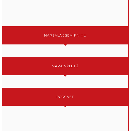
NAPSALA JSEM KNIHU
MAPA VÝLETŮ
PODCAST