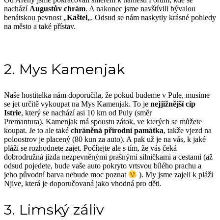
nachází
Augustův chrám
. A nakonec jsme navštívili bývalou
benátskou pevnost „
Kaštel
„. Odsud se nám naskytly krásné pohledy
na město a také přístav.
2. Mys Kamenjak
Naše hostitelka nám doporučila, že pokud budeme v Pule, musíme
se jet určitě vykoupat na Mys Kamenjak. To je
nejjižnější cíp
Istrie
, který se nachází asi 10 km od Puly (směr
Premantura).
Kamenjak má spoustu zátok, ve kterých se můžete
koupat. Je to ale také
chráněná přírodní památka
, takže vjezd na
poloostrov je placený (80 kun za auto). A pak už je na vás, k jaké
pláži se rozhodnete zajet. Počítejte ale s tím, že vás čeká
dobrodružná jízda nezpevněnými prašnými silničkami a cestami (až
odsud pojedete, bude vaše auto pokryto vrtsvou bílého prachu a
jeho původní barva nebude moc poznat
). My jsme zajeli k pláži
Njive, která je doporučovaná jako vhodná pro děti.
3. Limský záliv