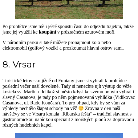
Po prohlídce jsme měli ještě spoustu času do odjezdu trajektu, takže
jsme jej využili ke
koupání
v průzračném azurovém moři.
V národním parku si také můžete pronajmout kolo nebo
elektromobil (golfový vozík) a prozkoumat hlavní ostrov sami.
8. Vrsar
Turistické letovisko jižně od Funtany jsme si vybrali k prohlídce
poslední večer naší dovolené. Tady si nenechte ujít výstup do věže
kostela sv. Martina. Jelikož si město kdysi ke svému pobytu vybral i
slavný Casanova, je tady po něm pojmenovaná vyhlídka (Vidikovac
Casanova, ul. Rade Končara). To pro případ, kdy by se vám za
výhledy nechtělo šlapat schody na věž
Zrovna v den naší
návštěvy se ve Vrsaru konala „Ribarska fešta“ – tradiční slavnost s
gastronomickou nabídkou specialit z mořských plodů za doprovodu
různých hudebních kapel.