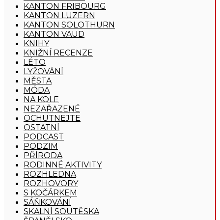
KANTON FRIBOURG
KANTON LUZERN
KANTON SOLOTHURN
KANTON VAUD
KNIHY
KNIŽNÍ RECENZE
LÉTO
LYŽOVÁNÍ
MĚSTA
MÓDA
NA KOLE
NEZAŘAZENÉ
OCHUTNEJTE
OSTATNÍ
PODCAST
PODZIM
PŘÍRODA
RODINNÉ AKTIVITY
ROZHLEDNA
ROZHOVORY
S KOČÁRKEM
SÁŇKOVÁNÍ
SKALNÍ SOUTĚSKA