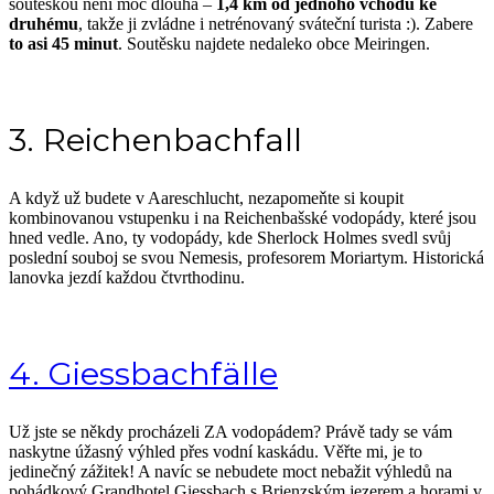
soutěskou není moc dlouhá –
1,4 km od jednoho vchodu ke
druhému
, takže ji zvládne i netrénovaný sváteční turista :). Zabere
to asi 45 minut
. Soutěsku najdete nedaleko obce Meiringen.
3. Reichenbachfall
A když už budete v Aareschlucht, nezapomeňte si koupit
kombinovanou vstupenku i na Reichenbašské vodopády, které jsou
hned vedle. Ano, ty vodopády, kde Sherlock Holmes svedl svůj
poslední souboj se svou Nemesis, profesorem Moriartym. Historická
lanovka jezdí každou čtvrthodinu.
4. Giessbachfälle
Už jste se někdy procházeli ZA vodopádem? Právě tady se vám
naskytne úžasný výhled přes vodní kaskádu. Věřte mi, je to
jedinečný zážitek! A navíc se nebudete moct nebažit výhledů na
pohádkový Grandhotel Giessbach s Brienzským jezerem a horami v