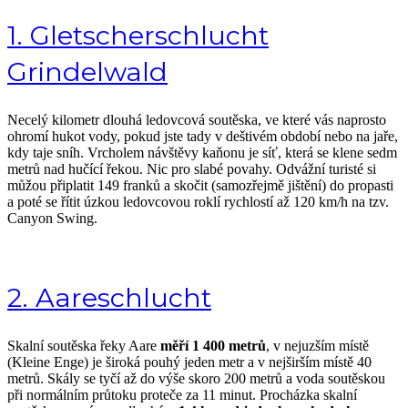
1. Gletscherschlucht
Grindelwald
Necelý kilometr dlouhá ledovcová soutěska, ve které vás naprosto
ohromí hukot vody, pokud jste tady v deštivém období nebo na jaře,
kdy taje sníh. Vrcholem návštěvy kaňonu je síť, která se klene sedm
metrů nad hučící řekou. Nic pro slabé povahy. Odvážní turisté si
můžou připlatit 149 franků a skočit (samozřejmě jištění) do propasti
a poté se řítit úzkou ledovcovou roklí rychlostí až 120 km/h na tzv.
Canyon Swing.
2. Aareschlucht
Skalní soutěska řeky Aare
měří 1 400 metrů
, v nejuzším místě
(Kleine Enge) je široká pouhý jeden metr a v nejširším místě 40
metrů. Skály se tyčí až do výše skoro 200 metrů a voda soutěskou
při normálním průtoku proteče za 11 minut. Procházka skalní