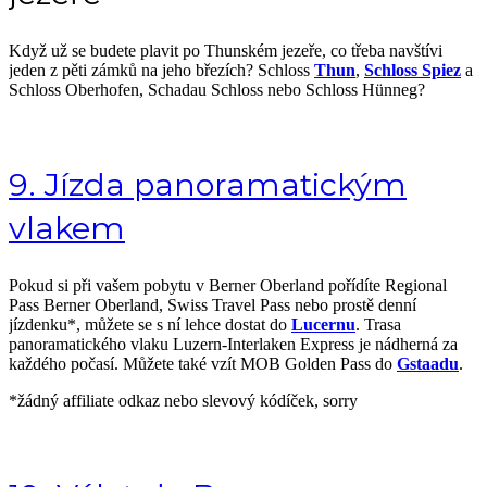
Když už se budete plavit po Thunském jezeře, co třeba navštívi
jeden z pěti zámků na jeho březích? Schloss
Thun
,
Schloss Spiez
a
Schloss Oberhofen, Schadau Schloss nebo Schloss Hünneg?
9. Jízda panoramatickým
vlakem
Pokud si při vašem pobytu v Berner Oberland pořídíte Regional
Pass Berner Oberland, Swiss Travel Pass nebo prostě denní
jízdenku*, můžete se s ní lehce dostat do
Lucernu
. Trasa
panoramatického vlaku Luzern-Interlaken Express je nádherná za
každého počasí. Můžete také vzít MOB Golden Pass do
Gstaadu
.
*žádný affiliate odkaz nebo slevový kódíček, sorry