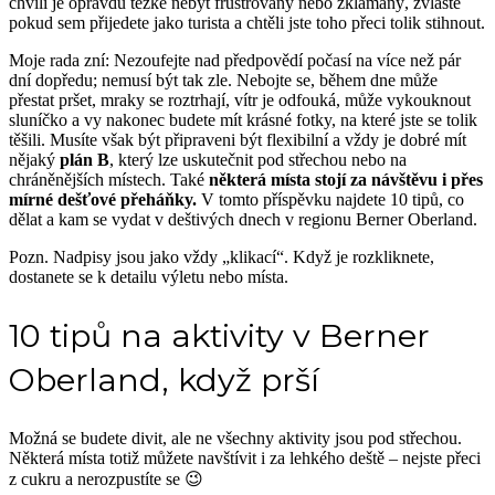
chvíli je opravdu těžké nebýt frustrovaný nebo zklamaný, zvláště
pokud sem přijedete jako turista a chtěli jste toho přeci tolik stihnout.
Moje rada zní: Nezoufejte nad předpovědí počasí na více než pár
dní dopředu; nemusí být tak zle. Nebojte se, během dne může
přestat pršet, mraky se roztrhají, vítr je odfouká, může vykouknout
sluníčko a vy nakonec budete mít krásné fotky, na které jste se tolik
těšili. Musíte však být připraveni být flexibilní a vždy je dobré mít
nějaký
plán B
, který lze uskutečnit pod střechou nebo na
chráněnějších místech. Také
některá místa stojí za návštěvu i přes
mírné dešťové přeháňky.
V tomto příspěvku najdete 10 tipů, co
dělat a kam se vydat v deštivých dnech v regionu Berner Oberland.
Pozn. Nadpisy jsou jako vždy „klikací“. Když je rozkliknete,
dostanete se k detailu výletu nebo místa.
10 tipů na aktivity v Berner
Oberland, když prší
Možná se budete divit, ale ne všechny aktivity jsou pod střechou.
Některá místa totiž můžete navštívit i za lehkého deště – nejste přeci
z cukru a nerozpustíte se 😉