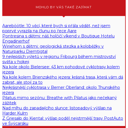
MOHLO BY VÁS TAKÉ ZAJÍMAT
Aareböötle: 10 věcí, které bych si přála vědět, než jsem
poprvé vyrazila na člunu po řece Aare
Pontresina s dětmi: náš holčičí víkend v Boutique Hotelu
Engadinerhof
Wiriehorn s dětmi: geologická stezka a koloběžky v
Naturparku Diemtigtal
9 nejlepších výletů v regionu Fribourg během mistrovství
světa v hokeji
Na kole okolo Bielersee: 43 km pohodové cyklotrasy kolem
jezera
Na kole kolem Brienzského jezera: krásná trasa, která vám dá
zabrat, ale stojí za to
Nejkrásnější cyklotrasa v Berner Oberland: okolo Thunského
jezera
Pilatus mimo sezónu: Breathe with Pilatus jako nečekaný
zážitek
Nad mlhu do zapadajícího slunce: listopadový výšlap na
Harder Kulm
Z Griesalp do Kiental: výšlap podél nejstrmější trasy PostAuto
ve Švýcarsku