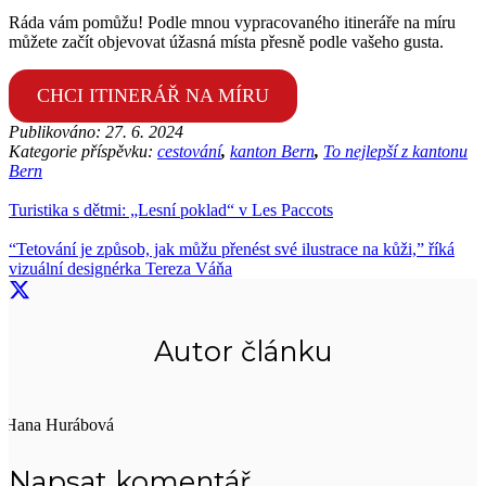
Ráda vám pomůžu! Podle mnou vypracovaného itineráře na míru
můžete začít objevovat úžasná místa přesně podle vašeho gusta.
CHCI ITINERÁŘ NA MÍRU
Publikováno:
27. 6. 2024
Kategorie příspěvku:
cestování
,
kanton Bern
,
To nejlepší z kantonu
Bern
Turistika s dětmi: „Lesní poklad“ v Les Paccots
“Tetování je způsob, jak můžu přenést své ilustrace na kůži,” říká
vizuální designérka Tereza Váňa
Autor článku
Hana Hurábová
Napsat komentář