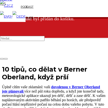
CZ
PODCAST
E-
EN
DE
SHOP
Produkt
produkt byl přidán do košíku.
10 tipů, co dělat v Berner
Oberland, když prší
Úplně cítím vaše zklamání: vaši
dovolenou v Berner Oberland
jste plánovali
více než půl roku dopředu, a když jste konečně tady,
meteorologické aplikace ukazují jen déšť, déšť a zase déšť. K vašim
naplánovaným aktivitám patřilo běhání po horách, ale předpověď
počasí hlásí nepříznivé počasí na celou dobu vašeho pobytu. V tuto