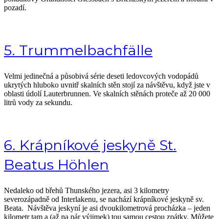
pozadí.
5. Trummelbachfälle
Velmi jedinečná a působivá série deseti ledovcových vodopádů
ukrytých hluboko uvnitř skalních stěn stojí za návštěvu, když jste v
oblasti údolí Lauterbrunnen. Ve skalních stěnách proteče až 20 000
litrů vody za sekundu.
6. Krápníkové jeskyně St.
Beatus Höhlen
Nedaleko od břehů Thunského jezera, asi 3 kilometry
severozápadně od Interlakenu, se nachází krápníkové jeskyně sv.
Beata. Návštěva jeskyní je asi dvoukilometrová procházka – jeden
kilometr tam a (až na pár výjimek) tou samou cestou zpátky. Můžete