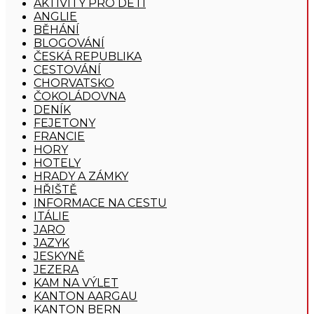
AKTIVITY PRO DĚTI
ANGLIE
BĚHÁNÍ
BLOGOVÁNÍ
ČESKÁ REPUBLIKA
CESTOVÁNÍ
CHORVATSKO
ČOKOLÁDOVNA
DENÍK
FEJETONY
FRANCIE
HORY
HOTELY
HRADY A ZÁMKY
HŘIŠTĚ
INFORMACE NA CESTU
ITÁLIE
JARO
JAZYK
JESKYNĚ
JEZERA
KAM NA VÝLET
KANTON AARGAU
KANTON BERN