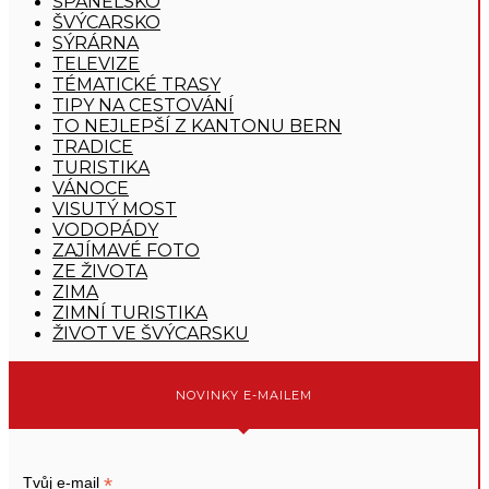
ŠPANĚLSKO
ŠVÝCARSKO
SÝRÁRNA
TELEVIZE
TÉMATICKÉ TRASY
TIPY NA CESTOVÁNÍ
TO NEJLEPŠÍ Z KANTONU BERN
TRADICE
TURISTIKA
VÁNOCE
VISUTÝ MOST
VODOPÁDY
ZAJÍMAVÉ FOTO
ZE ŽIVOTA
ZIMA
ZIMNÍ TURISTIKA
ŽIVOT VE ŠVÝCARSKU
NOVINKY E-MAILEM
*
Tvůj e-mail