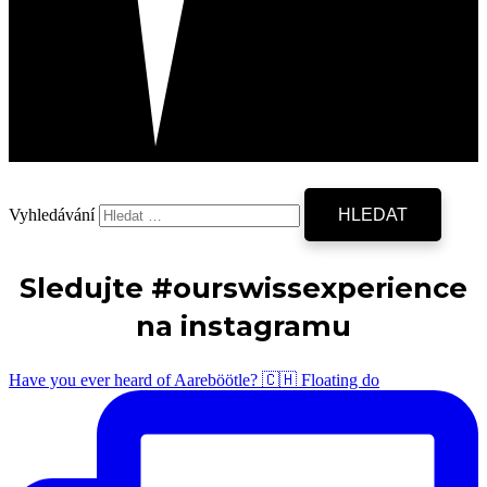
Vyhledávání
Sledujte #ourswissexperience
na instagramu
Have you ever heard of Aareböötle? 🇨🇭 Floating do