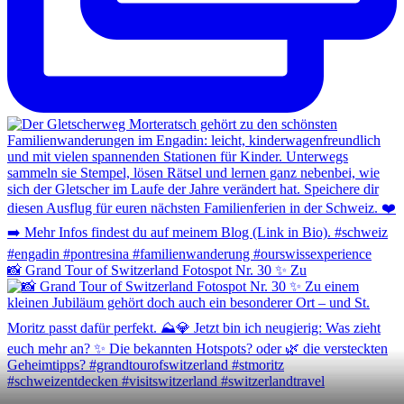
📸 Grand Tour of Switzerland Fotospot Nr. 30 ✨ Zu