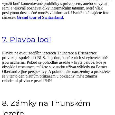
využít buď komentované prohlídky s průvodcem, anebo se vydat
sami a jeskyně poznávat díky informačním tabulím, které však
poskytnou dostatečné množství informací. Uvnitř také najdete foto
rámeček
Grand tour of Switzerland
.
7. Plavba lodí
Plavbu na dvou zdejších jezerech Thunersee a Brienzersee
provozuje společnost BLS. Je jedno, které z nich si vyberete, obě
jsou nádherná. Pokud se pohodlně usadíte v kryté palubě, kde je
obvykle i restaurace, můžete si v suchu užívat výhledy na Berner
Oberland z jiné perspektivy. A pokud máte narozeniny a prokážete
se v tento den platným průkazem u pokladny, máte zdarma
celodenní plavbu v první třídě!
8. Zámky na Thunském
jezeře