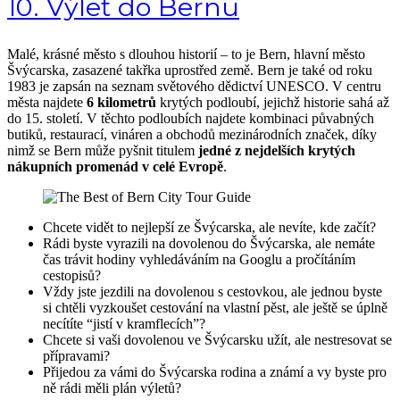
10. Výlet do Bernu
Malé, krásné město s dlouhou historií – to je Bern, hlavní město
Švýcarska, zasazené takřka uprostřed země. Bern je také od roku
1983 je zapsán na seznam světového dědictví UNESCO. V centru
města najdete
6 kilometrů
krytých podloubí, jejichž historie sahá až
do 15. století. V těchto podloubích najdete kombinaci půvabných
butiků, restaurací, vináren a obchodů mezinárodních značek, díky
nimž se Bern může pyšnit titulem
jedné z nejdelších krytých
nákupních promenád v celé Evropě
.
Chcete vidět to nejlepší ze Švýcarska, ale nevíte, kde začít?
Rádi byste vyrazili na dovolenou do Švýcarska, ale nemáte
čas trávit hodiny vyhledáváním na Googlu a pročítáním
cestopisů?
Vždy jste jezdili na dovolenou s cestovkou, ale jednou byste
si chtěli vyzkoušet cestování na vlastní pěst, ale ještě se úplně
necítíte “jistí v kramflecích”?
Chcete si vaši dovolenou ve Švýcarsku užít, ale nestresovat se
přípravami?
Přijedou za vámi do Švýcarska rodina a známí a vy byste pro
ně rádi měli plán výletů?