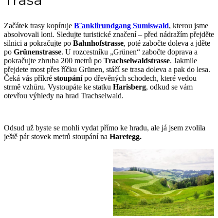
Začátek trasy kopíruje
B¨anklirundgang Sumiswald
, kterou jsme
absolvovali loni. Sledujte turistické značení – před nádražím přejděte
silnici a pokračujte po
Bahnhofstrasse
, poté zabočte doleva a jděte
po
Grünenstrasse
. U rozcestníku „Grünen“ zabočte doprava a
pokračujte zhruba 200 metrů po
Trachselwaldstrasse
. Jakmile
přejdete most přes říčku Grünen, stáčí se trasa doleva a pak do lesa.
Čeká vás příkré
stoupání
po dřevěných schodech, které vedou
strmě vzhůru. Vystoupáte ke statku
Harisberg
, odkud se vám
otevřou výhledy na hrad Trachselwald.
Odsud už byste se mohli vydat přímo ke hradu, ale já jsem zvolila
ještě pár stovek metrů stoupání na
Haretegg.