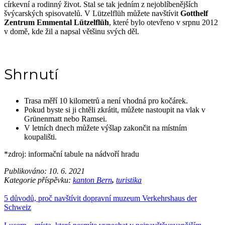
církevní a rodinný život. Stal se tak jedním z nejoblíbenějších
švýcarských spisovatelů. V Lützelflüh můžete navštívit
Gotthelf
Zentrum Emmental Lützelflüh
, které bylo otevřeno v srpnu 2012
v domě, kde žil a napsal většinu svých děl.
Shrnutí
Trasa měří 10 kilometrů a není vhodná pro kočárek.
Pokud byste si ji chtěli zkrátit, můžete nastoupit na vlak v
Grünenmatt nebo Ramsei.
V letních dnech můžete výšlap zakončit na místním
koupališti.
*zdroj: informační tabule na nádvoří hradu
Publikováno:
10. 6. 2021
Kategorie příspěvku:
kanton Bern
,
turistika
5 důvodů, proč navštívit dopravní muzeum Verkehrshaus der
Schweiz