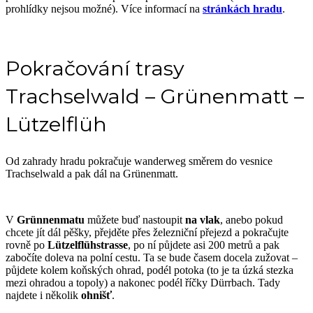
prohlídky nejsou možné). Více informací na
stránkách hradu
.
Pokračování trasy
Trachselwald – Grünenmatt –
Lützelflüh
Od zahrady hradu pokračuje wanderweg směrem do vesnice
Trachselwald a pak dál na Grünenmatt.
V
Grünnenmatu
můžete buď nastoupit
na vlak
, anebo pokud
chcete jít dál pěšky, přejděte přes železniční přejezd a pokračujte
rovně po
Lützelflühstrasse
, po ní půjdete asi 200 metrů a pak
zabočíte doleva na polní cestu. Ta se bude časem docela zužovat –
půjdete kolem koňských ohrad, podél potoka (to je ta úzká stezka
mezi ohradou a topoly) a nakonec podél říčky Dürrbach. Tady
najdete i několik
ohnišť
.