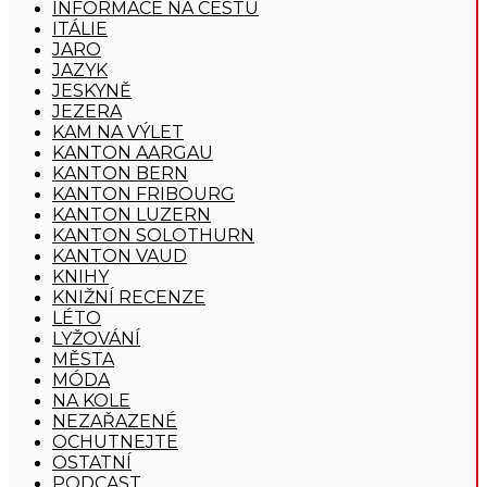
INFORMACE NA CESTU
ITÁLIE
JARO
JAZYK
JESKYNĚ
JEZERA
KAM NA VÝLET
KANTON AARGAU
KANTON BERN
KANTON FRIBOURG
KANTON LUZERN
KANTON SOLOTHURN
KANTON VAUD
KNIHY
KNIŽNÍ RECENZE
LÉTO
LYŽOVÁNÍ
MĚSTA
MÓDA
NA KOLE
NEZAŘAZENÉ
OCHUTNEJTE
OSTATNÍ
PODCAST