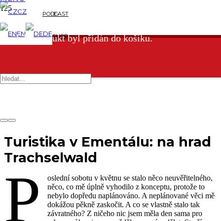
CZ
PODCAST
E-
EN
DE
SHOP
Produkt
produkt byl přidán do košíku.
Turistika v Ementálu: na hrad
Trachselwald
P
oslední sobotu v květnu se stalo něco neuvěřitelného,
něco, co mě úplně vyhodilo z konceptu, protože to
nebylo dopředu naplánováno. A neplánované věci mě
dokážou pěkně zaskočit. A co se vlastně stalo tak
závratného? Z ničeho nic jsem měla den sama pro