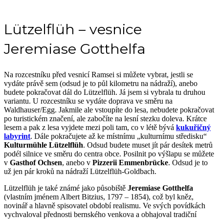
Lützelflüh – vesnice
Jeremiase Gotthelfa
Na rozcestníku před vesnicí Ramsei si můžete vybrat, jestli se
vydáte právě sem (odsud je to půl kilometru na nádraží), anebo
budete pokračovat dál do Lützelflüh. Já jsem si vybrala tu druhou
variantu. U rozcestníku se vydáte doprava ve směru na
Waldhauser/Egg. Jakmile ale vstoupíte do lesa, nebudete pokračovat
po turistickém značení, ale zabočíte na lesní stezku doleva. Krátce
lesem a pak z lesa vyjdete mezi poli tam, co v létě bývá
kukuřičný
labyrint
. Dále pokračujete až ke místnímu „kulturnímu středisku“
Kulturmühle Lützelflüh
. Odsud budete muset jít pár desítek metrů
podél silnice ve směru do centra obce. Posilnit po výšlapu se můžete
v
Gasthof Ochsen
, anebo v
Pizzerii Emmenbrücke
. Odsud je to
už jen pár kroků na nádraží Lützelflüh-Goldbach.
Lützelflüh je také známé jako působiště
Jeremiase Gotthelfa
(vlastním jménem Albert Bitzius, 1797 – 1854), což byl kněz,
novinář a hlavně spisovatel období realismu. Ve svých povídkách
vychvaloval přednosti bernského venkova a obhajoval tradiční