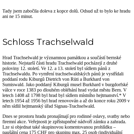
Tady jsem zabočila doleva z kopce dolů. Odsud už to bylo ke hradu
ani ne 15 minut.
Schloss Trachselwald
Hrad Trachselwald je významnou památkou a součástí bernské
historie. Nejstarší části hradu Trachselwald pocházejí z druhé
poloviny 12. století. Ve 12. a 13. století byl sídlem pánů z
Trachselwaldu. Po vymření trachselwaldských pánů je vystřídali
poddaní rodu Kiburgů Dietrich von Rüti a Burkhard von
Sumiswald. Jako poddaný Kiburgů musel Burkhard v burgdorfské
válce v roce 1383 po dlouhém obléhání hrad vydat městu Bern. V
letech 1408 až 1798 byl hrad byl sídlem místního hejtmanství.* V
letech 1954 až 1956 byl hrad renovován a až do konce roku 2009 v
něm sídlil hejtmanský úřad Signau-Trachselwald.
Dnes se prostoru hradu pronajímají pro rodinné oslavy, svatby nebo
firemní akce. Veřejnosti je zpřístupněné nádvoří zámku a zahrada.
Lze si objednat také skupinovou komentovanou prohlídku –
paušální cena 175 CHF pro skupinu max. 25 osob (individuální