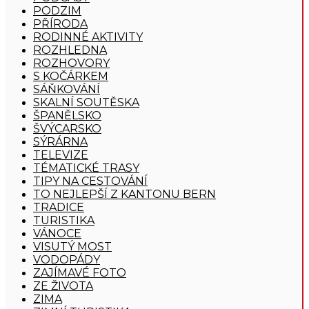
PODZIM
PŘÍRODA
RODINNÉ AKTIVITY
ROZHLEDNA
ROZHOVORY
S KOČÁRKEM
SÁŇKOVÁNÍ
SKALNÍ SOUTĚSKA
ŠPANĚLSKO
ŠVÝCARSKO
SÝRÁRNA
TELEVIZE
TÉMATICKÉ TRASY
TIPY NA CESTOVÁNÍ
TO NEJLEPŠÍ Z KANTONU BERN
TRADICE
TURISTIKA
VÁNOCE
VISUTÝ MOST
VODOPÁDY
ZAJÍMAVÉ FOTO
ZE ŽIVOTA
ZIMA