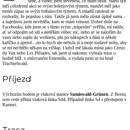
sebe, a vůbec jsem nevěděla, co mám dělat. Starší syn
měl celodenní akci se svým hokejovým týmem, manžel měl jako
trenér zápas se svým fotbalovým týmem. A mladší ratolesti se
rozhodly, že pojedou s ním. Takže já jsem měla zůstat úplně sama –
a najednou jsem nevěděla, kam se mám vrtnout. Dobré duše na
Facebooku, kde jsem se s tímto svým „trápením“ svěřila, mi radily,
ať se odpojím od sítí a nedělám vůbec nic, nebo ať se naložím do
vany nebo zajdu do wellness, jdu po nákupech a dám si někde
kafíčko a aperol…no to bych ale nebyla já a moje toulavé nohy, aby
se mi nechtělo někam na výšlap. I když mě lákala místa jako Creux
du Van nebo Les Pléiades, tak jsem si nakonec vybrala trasu o
hodně blíž, v milovaném Ementálu, a vydala jsem se na hrad
Trachselwald.
Příjezd
Výchozím bodem je vlaková stanice
Sumiswald-Grünen
. Z Bernu
sem vede přímá vlaková linka S44. Případně linka S4 s přestupem v
Ramsei.
Trasa