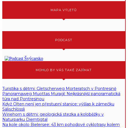
MAPA VÝLETŮ
PODCAST
MOHLO BY VÁS TAKÉ ZAJÍMAT
Turistika s dětmi: Gletscherweg Morteratsch v Pontresině
Panoramaweg Muottas Muragl: Nejkrásnější panoramatická
túra nad Pontresinou
Když Olten není jen přestupní stanice: výšlap k zámečku
Sälischlössli
Wiriehorn s dětmi: geologická stezka a koloběžky v
Naturparku Diemtigtal
Na kole okolo Bielersee: 43 km pohodové cyklotrasy kolem