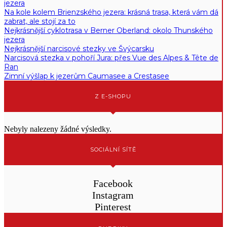
jezera
Na kole kolem Brienzského jezera: krásná trasa, která vám dá
zabrat, ale stojí za to
Nejkrásnější cyklotrasa v Berner Oberland: okolo Thunského
jezera
Nejkrásnější narcisové stezky ve Švýcarsku
Narcisová stezka v pohoří Jura: přes Vue des Alpes & Tête de
Ran
Zimní výšlap k jezerům Caumasee a Crestasee
Z E-SHOPU
Nebyly nalezeny žádné výsledky.
SOCIÁLNÍ SÍTĚ
Facebook
Instagram
Pinterest