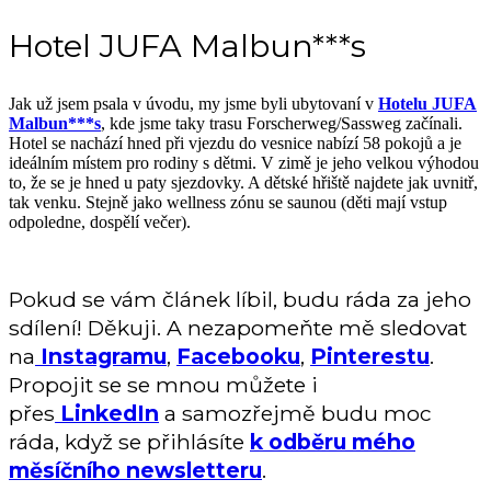
Hotel JUFA Malbun***s
Jak už jsem psala v úvodu, my jsme byli ubytovaní v
Hotelu JUFA
Malbun***s
, kde jsme taky trasu Forscherweg/Sassweg začínali.
Hotel se nachází hned při vjezdu do vesnice nabízí 58 pokojů a je
ideálním místem pro rodiny s dětmi. V zimě je jeho velkou výhodou
to, že se je hned u paty sjezdovky. A dětské hřiště najdete jak uvnitř,
tak venku. Stejně jako wellness zónu se saunou (děti mají vstup
odpoledne, dospělí večer).
Pokud se vám článek líbil, budu ráda za jeho
sdílení! Děkuji. A nezapomeňte mě sledovat
na
Instagramu
,
Facebooku
,
Pinterestu
.
Propojit se se mnou můžete i
přes
LinkedIn
a samozřejmě budu moc
ráda, když se přihlásíte
k odběru mého
měsíčního newsletteru
.