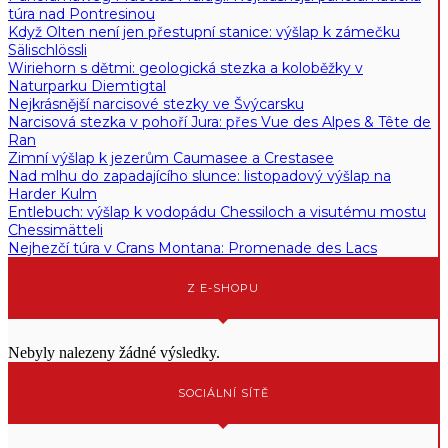
túra nad Pontresinou
Když Olten není jen přestupní stanice: výšlap k zámečku
Sälischlössli
Wiriehorn s dětmi: geologická stezka a koloběžky v
Naturparku Diemtigtal
Nejkrásnější narcisové stezky ve Švýcarsku
Narcisová stezka v pohoří Jura: přes Vue des Alpes & Tête de
Ran
Zimní výšlap k jezerům Caumasee a Crestasee
Nad mlhu do zapadajícího slunce: listopadový výšlap na
Harder Kulm
Entlebuch: výšlap k vodopádu Chessiloch a visutému mostu
Chessimätteli
Nejhezčí túra v Crans Montana: Promenade des Lacs
Z E-SHOPU
Nebyly nalezeny žádné výsledky.
SOCIÁLNÍ SÍTĚ