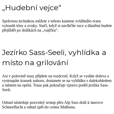
„Hudební vejce“
Správnou technikou můžete z tohoto kamene zvláštního tvaru
vyloudit tóny a zvuky. Stačí, když si navlhčíte ruce a dlaněmi budete
přejíždět po drážkách na „vajíčku“.
Jezírko Sass-Seeli, vyhlídka a
místo na grilování
Asi v polovině trasy přijdete na rozdcestí. Když se vydáte doleva a
vystoupáte kousek nahoru, dostanete se na vyhlídku s dalekohledem
a místem na opéní. Trasa pak pokračuje vpravo podél jezírka Sass-
Seeli.
Odsud následuje pozvolný sestup přes Alp Sass dolů k lanovce
Schneeflucht a odtud zpět do centra Malbunu.