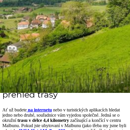
krásné horské vesnici ještě nebudou fungovat lanovky. Protože letní
sezóna tady začíná až v polovině června. No styděla jsem se sama
před sebou hrozně. Naštěstí Malbun nabízí i další trasy, které je
možné absolvovat celoročně a v mžiku jsem měla nalezenou
náhradu: Sassweg. Možná si teď říkáte, co to je za zmatek, vždyť v
titulku stojí Forscherweg? A všichni máme pravdu. Dětská naučná
stezka Forscherweg totiž vede po trase Sassweg 🙂 Pojďme si v tom
teda udělat jasno.
*Původní vybraná trasa byla
Schaukelpfad
vedoucí z horní stanice
lanovky Sareis.
POZNÁMKA: tento článek vznikl ve spolupráci s Liechtenstein
Marketing. Všechny názory a postřehy jsou mé vlastní.
Sassweg alias Forscherweg –
přehled trasy
Ať už budete
na internetu
nebo v turistických aplikacích hledat
jedno nebo druhé, souřadnice vám vyjedou společné. Jedná se o
okružní
trasu v délce 4,4 kilometry
začínající a končící v centru
Malbunu. Pokud jste ubytovaní v Malbunu (jako třeba my jsme byli