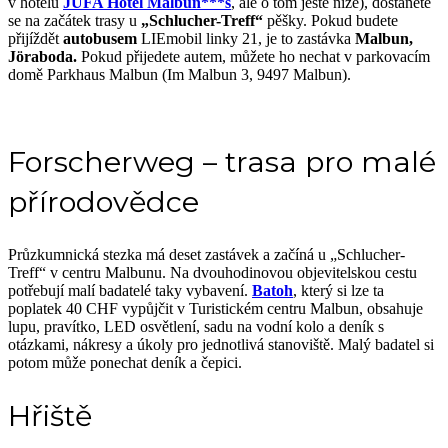
v hotelu
JUFA Hotel Malbun***s
, ale o tom ještě níže), dostanete
se na začátek trasy u
„Schlucher-Treff“
pěšky. Pokud budete
přijíždět
autobusem
LIEmobil linky 21, je to zastávka
Malbun,
Jöraboda.
Pokud přijedete autem, můžete ho nechat v parkovacím
domě Parkhaus Malbun (Im Malbun 3, 9497 Malbun).
Forscherweg – trasa pro malé
přírodovědce
Průzkumnická stezka má deset zastávek a začíná u „Schlucher-
Treff“ v centru Malbunu. Na dvouhodinovou objevitelskou cestu
potřebují malí badatelé taky vybavení.
Batoh
, který si lze ta
poplatek 40 CHF vypůjčit v Turistickém centru Malbun, obsahuje
lupu, pravítko, LED osvětlení, sadu na vodní kolo a deník s
otázkami, nákresy a úkoly pro jednotlivá stanoviště. Malý badatel si
potom může ponechat deník a čepici.
Hřiště