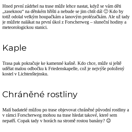
Hned první zádrhel na trase může lehce nastat, když se vám děti
„zaseknou“ na dětském hřišti a nebude se jim chtít dál 🙂 Kdo by
totiž odolal velkým houpačkám a lanovým prolézačkám. Ale už tady
je můžete nalákat na první úkol z Forscherweg – sluneční hodiny a
meteorologickou stanici.
Kaple
Trasa pak pokračuje ke kamenné kašně. Kdo chce, může si ještě
udělat malou odbočku k Friedenskapelle, což je nejvýše položený
kostel v Lichtenštejnsku.
Chráněné rostliny
Malí badatelé můžou po trase objevovat chráněné původní rostliny a
v rámci Forscherweg mohou na trase hledat takové, které sem
nepatří. Copak tady v horách na stromě rostou banány? 😉