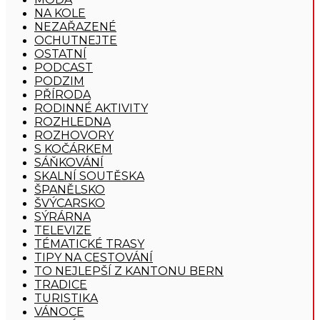
NA KOLE
NEZAŘAZENÉ
OCHUTNEJTE
OSTATNÍ
PODCAST
PODZIM
PŘÍRODA
RODINNÉ AKTIVITY
ROZHLEDNA
ROZHOVORY
S KOČÁRKEM
SÁŇKOVÁNÍ
SKALNÍ SOUTĚSKA
ŠPANĚLSKO
ŠVÝCARSKO
SÝRÁRNA
TELEVIZE
TÉMATICKÉ TRASY
TIPY NA CESTOVÁNÍ
TO NEJLEPŠÍ Z KANTONU BERN
TRADICE
TURISTIKA
VÁNOCE