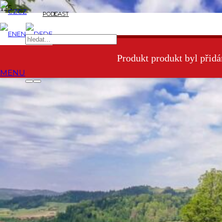
CZ
PODCAST
E-
EN
DE
SHOP
Produkt
produkt byl přidá
MENU
Turistika s dětmi v Malbun:
Forscherweg
Během našeho nedávného
výletu do Lichtenštejnska
jsme měli
samozřejmě v plánu i nějaký hezký výšlap. Prostudovala jsem si
webové stránky turistického portálu
a vybrala nám krásnou
trasu.* Jenže! Udělala jsem strašnou začátečnickou chybu!
Neuvědomila jsem si, že v době, kdy budeme v Malbunu, tak v této