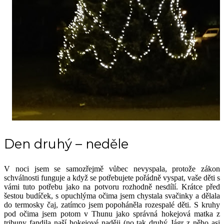
Den druhý – neděle
V noci jsem se samozřejmě vůbec nevyspala, protože zákon
schválnosti funguje a když se potřebujete pořádně vyspat, vaše děti s
vámi tuto potřebu jako na potvoru rozhodně nesdílí. Krátce před
šestou budíček, s opuchlýma očima jsem chystala svačinky a dělala
do termosky čaj, zatímco jsem popoháněla rozespalé děti. S kruhy
pod očima jsem potom v Thunu jako správná hokejová matka z
tribuny fandila naší hokejové naději (no tak druhý Jágr z něho asi