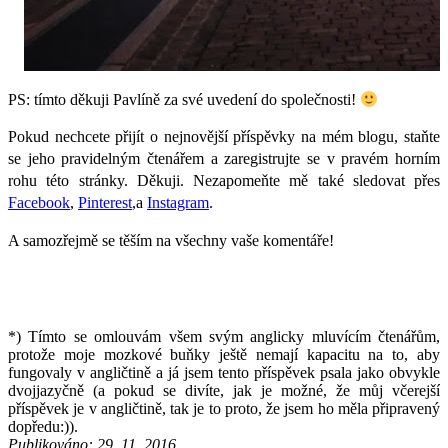
PS: tímto děkuji Pavlíně za své uvedení do společnosti!
Pokud nechcete přijít o nejnovější příspěvky na mém blogu, staňte
se jeho pravidelným čtenářem a zaregistrujte se v pravém horním
rohu této stránky. Děkuji. Nezapomeňte mě také sledovat přes
Facebook
,
Pinterest
,a
Instagram
.
A samozřejmě se těším na všechny vaše komentáře!
*) Tímto se omlouvám všem svým anglicky mluvícím čtenářům,
protože moje mozkové buňky ještě nemají kapacitu na to, aby
fungovaly v angličtině a já jsem tento příspěvek psala jako obvykle
dvojjazyčně (a pokud se divíte, jak je možné, že můj včerejší
příspěvek je v angličtině, tak je to proto, že jsem ho měla připravený
dopředu:)).
Publikováno:
29. 11. 2016