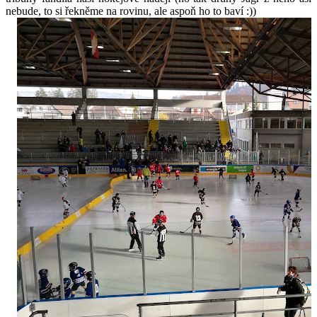
nebude, to si řekněme na rovinu, ale aspoň ho to baví :))