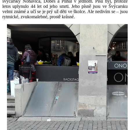
švýcarský Nohavica, Dobeš a Plíhal v jednom. Píšu byl, protože
letos uplynulo 44 let od jeho smrti. Jeho písně jsou ve Švýcarsku
velmi známé a učí se je prý už děti ve školce. Ale nedivím se – jsou
rytmické, zvukomalebné, prostě krásné.