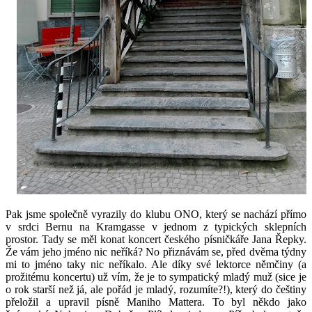
Pak jsme společně vyrazily do klubu ONO, který se nachází přímo
v srdci Bernu na Kramgasse v jednom z typických sklepních
prostor. Tady se měl konat koncert českého písničkáře Jana Řepky.
Že vám jeho jméno nic neříká? No přiznávám se, před dvěma týdny
mi to jméno taky nic neříkalo. Ale díky své lektorce němčiny (a
prožitému koncertu) už vím, že je to sympatický mladý muž (sice je
o rok starší než já, ale pořád je mladý, rozumíte?!), který do češtiny
přeložil a upravil písně Maniho Mattera. To byl někdo jako