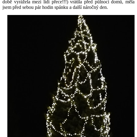
době vyrážela mezi lidi přece!!!) vrátila před půlnocí domů, měla
jsem před sebou pár hodin spánku a další náročný den.