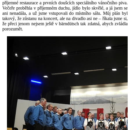
příjemné restaurace a prvních doušcích speciálního vánočního piva.
Večeře proběhla v příjemném duchu, jídlo bylo skvělé, a já jsem se
ani nenadála, a už jsme vstupovali do místního sálu. Můj plán byl
takový, že zůstanu na koncert, ale na divadlo asi ne – říkala jsme si,
že přeci jenom nejsem ještě v bärndütsch tak zdatná, abych zvládla
porozumět.