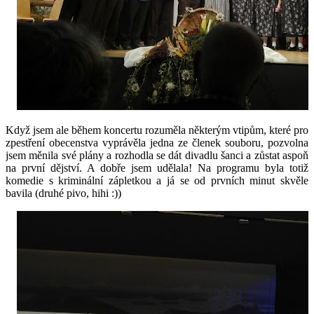
Když jsem ale během koncertu rozuměla některým vtipům, které pro
zpestření obecenstva vyprávěla jedna ze členek souboru, pozvolna
jsem měnila své plány a rozhodla se dát divadlu šanci a zůstat aspoň
na první dějství. A dobře jsem udělala! Na programu byla totiž
komedie s kriminální zápletkou a já se od prvních minut skvěle
bavila (druhé pivo, hihi :))