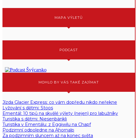
MAPA VÝLETŮ
PODCAST
MOHLO BY VÁS TAKÉ ZAJÍMAT
Jízda Glacier Express: co vám dopředu nikdo neřekne
Lyžování s dětmi: Stoos
Ementál: 10 tipů na skvělé výlety (nejen) pro labužníky
Turistika s dětmi: Niesenbänkli
Turistika v Ementálu: z Eggiwilu na Chapf
Podzimní odpoledne na Ahornalp
Za podzimním sluncem až na konec světa