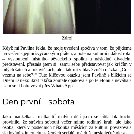
Zdroj
Když mi Pavlína řekla, že moje uvedení spočívá v tom, že půjdeme
na večeři s jejími švýcarskými přáteli, a poté na kulturní událost roku
– vystoupení místního pěveckého spolku a následné divadelní
představení, přestala jsem si samu sebe představovat jak kráčím v
bílých šatech a rukavičkách, ale i tak mi v hlavě zněla otázka: „Co si
vezmu na sebe?!“ Tuto klíčovou otázku jsem Pavlíně s blížícím se
Dnem D několikrát takřka zoufale opakovala po telefonu a neváhala
jsem se ji i otravovat přes WhattsApp.
Den první – sobota
Jako manželka a matka tří malých dětí jsem se cítila tak trochu
provinile, že strávím sobotní večer mimo rodinný kruh, ale jako
osoba, která v posledních několika měsících za kulturu považovala
sledování z internetu stažených seriálů, má duše neskutečně plesala.