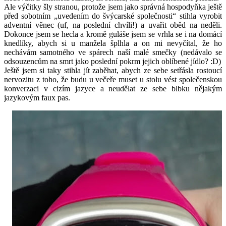
Ale výčitky šly stranou, protože jsem jako správná hospodyňka ještě
před sobotním „uvedením do švýcarské společnosti“ stihla vyrobit
adventní věnec (uf, na poslední chvíli!) a uvařit oběd na neděli.
Dokonce jsem se hecla a kromě guláše jsem se vrhla se i na domácí
knedlíky, abych si u manžela šplhla a on mi nevyčítal, že ho
nechávám samotného ve spárech naší malé smečky (nedávalo se
odsouzencům na smrt jako poslední pokrm jejich oblíbené jídlo? :D)
Ještě jsem si taky stihla jít zaběhat, abych ze sebe setřásla rostoucí
nervozitu z toho, že budu u večeře muset u stolu vést společenskou
konverzaci v cizím jazyce a neudělat ze sebe blbku nějakým
jazykovým faux pas.