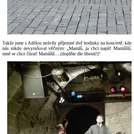
Takže jsme s Adélou strávily příjemné dvě hodinky na koncertě, kde
nás nikdo nevyrušoval věčným: „Mamííí, ja chci napít! Mamíííííí,
mně se chce čůrat! Mamííííí….(doplňte dle libosti!)“