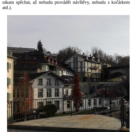
nikam spěchat, až nebudu provádět návštěvy, nebudu s kočárkem
atd.).