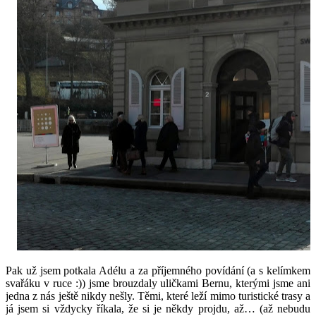
Pak už jsem potkala Adélu a za příjemného povídání (a s kelímkem
svařáku v ruce :)) jsme brouzdaly uličkami Bernu, kterými jsme ani
jedna z nás ještě nikdy nešly. Těmi, které leží mimo turistické trasy a
já jsem si vždycky říkala, že si je někdy projdu, až… (až nebudu