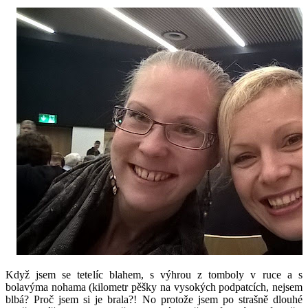
Když jsem se tetelíc blahem, s výhrou z tomboly v ruce a s
bolavýma nohama (kilometr pěšky na vysokých podpatcích, nejsem
blbá? Proč jsem si je brala?! No protože jsem po strašně dlouhé