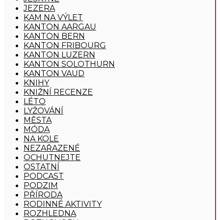
JEZERA
KAM NA VÝLET
KANTON AARGAU
KANTON BERN
KANTON FRIBOURG
KANTON LUZERN
KANTON SOLOTHURN
KANTON VAUD
KNIHY
KNIŽNÍ RECENZE
LÉTO
LYŽOVÁNÍ
MĚSTA
MÓDA
NA KOLE
NEZAŘAZENÉ
OCHUTNEJTE
OSTATNÍ
PODCAST
PODZIM
PŘÍRODA
RODINNÉ AKTIVITY
ROZHLEDNA