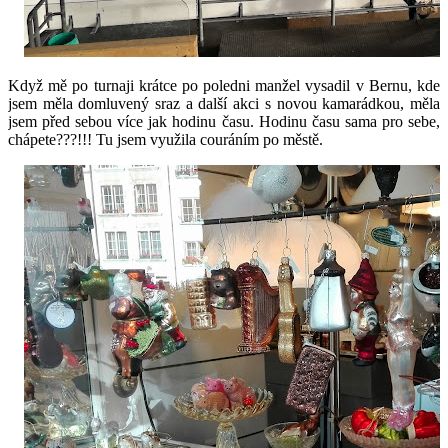
Když mě po turnaji krátce po poledni manžel vysadil v Bernu, kde
jsem měla domluvený sraz a další akci s novou kamarádkou, měla
jsem před sebou více jak hodinu času. Hodinu času sama pro sebe,
chápete???!!! Tu jsem využila couráním po městě.