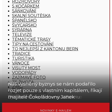
ROZHOVORY
S KOČÁRKEM
SÁŇKOVÁNÍ
SKALNÍ SOUTĚSKA
ŠPANĚLSKO
ŠVÝCARSKO
SÝRÁRNA
TELEVIZE
TÉMATICKÉ TRASY
TIPY NA CESTOVÁNÍ
TO NEJLEPŠÍ Z KANTONU BERN
TRADICE
TURISTIKA
VÁNOCE
VISUTÝ MOST
VODOPÁDY
ZAJÍMAVÉ FOTO
ZE ŽIVOTA
Náš vysněný byznys se nám podařilo
ZIMA
rozjet pouze s vlastním kapitálem, říkají
ZIMNÍ TURISTIKA
Výšlap z Burgdorfu na Rothöhe
Dětská herna Bimano v Bernu
majitelé Čokoládovny Janek
ŽIVOT VE ŠVÝCARSKU
NOVINKY E-MAILEM