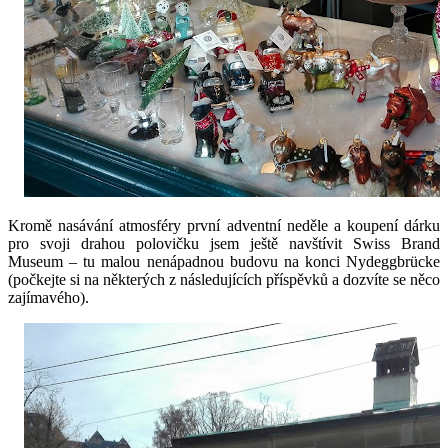
Kromě nasávání atmosféry první adventní neděle a koupení dárku
pro svoji drahou polovičku jsem ještě navštívit Swiss Brand
Museum – tu malou nenápadnou budovu na konci Nydeggbrücke
(počkejte si na některých z následujících příspěvků a dozvíte se něco
zajímavého).