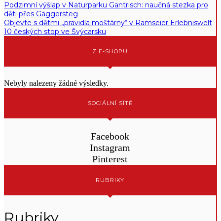
Podzimní výšlap v Naturparku Gantrisch: naučná stezka pro
děti přes Gäggersteg
Objevte s dětmi „pravidla moštárny“ v Ramseier Erlebniswelt
10 českých stop ve Švýcarsku
Z E-SHOPU
Nebyly nalezeny žádné výsledky.
SOCIÁLNÍ SÍTĚ
Facebook
Instagram
Pinterest
RUBRIKY
Rubriky