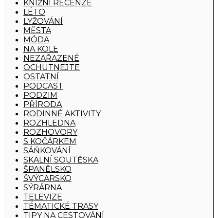
KNIŽNÍ RECENZE
LÉTO
LYŽOVÁNÍ
MĚSTA
MÓDA
NA KOLE
NEZAŘAZENÉ
OCHUTNEJTE
OSTATNÍ
PODCAST
PODZIM
PŘÍRODA
RODINNÉ AKTIVITY
ROZHLEDNA
ROZHOVORY
S KOČÁRKEM
SÁŇKOVÁNÍ
SKALNÍ SOUTĚSKA
ŠPANĚLSKO
ŠVÝCARSKO
SÝRÁRNA
TELEVIZE
TÉMATICKÉ TRASY
TIPY NA CESTOVÁNÍ