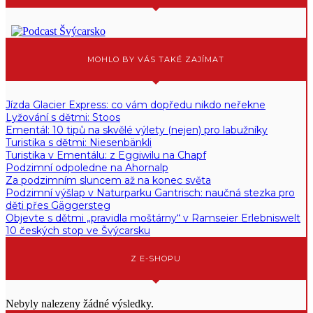
MOHLO BY VÁS TAKÉ ZAJÍMAT
Jízda Glacier Express: co vám dopředu nikdo neřekne
Lyžování s dětmi: Stoos
Ementál: 10 tipů na skvělé výlety (nejen) pro labužníky
Turistika s dětmi: Niesenbänkli
Turistika v Ementálu: z Eggiwilu na Chapf
Podzimní odpoledne na Ahornalp
Za podzimním sluncem až na konec světa
Podzimní výšlap v Naturparku Gantrisch: naučná stezka pro
děti přes Gäggersteg
Objevte s dětmi „pravidla moštárny“ v Ramseier Erlebniswelt
10 českých stop ve Švýcarsku
Z E-SHOPU
Nebyly nalezeny žádné výsledky.