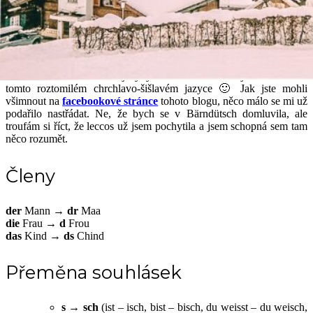
rozklíčovat. Doufám, že tento malý jazykový průvodce třeba
někomu pomůže v začátcích pobytu tady, aby se necítil tak
„ztracený v překladu“, jako jsme byli ze začátku my. Pojďte tedy se
mnou proniknout do tajů krásné Bärndütsch…
Na úvod bych jen ráda upozornila, že nejsem žádný jazykovědec,
ale baví mě učit se nové jazyky a zaznamenávat zajímavá slova v
tomto roztomilém chrchlavo-šišlavém jazyce 🙂 Jak jste mohli
všimnout na
facebookové stránce
tohoto blogu, něco málo se mi už
podařilo nastřádat. Ne, že bych se v Bärndütsch domluvila, ale
troufám si říct, že leccos už jsem pochytila a jsem schopná sem tam
něco rozumět.
Členy
der
Mann →
dr
Maa
die
Frau →
d
Frou
das
Kind →
ds
Chind
Přeměna souhlásek
s → sch
(ist – isch, bist – bisch, du weisst – du weisch,