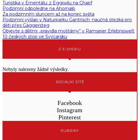
Turistika v Ementálu: z Eggiwilu na Chapf
Podzimní odpoledne na Ahornalp
Za podzimním sluncem až na konec světa
Podzimní výšlap v Naturparku Gantrisch: naučná stezka pro
děti přes Gäggersteg
Objevte s dětmi „pravidla moštárny“ v Ramseier Erlebniswelt
10 českých stop ve Švýcarsku
Z E-SHOPU
Nebyly nalezeny žádné výsledky.
SOCIÁLNÍ SÍTĚ
Facebook
Instagram
Pinterest
RUBRIKY