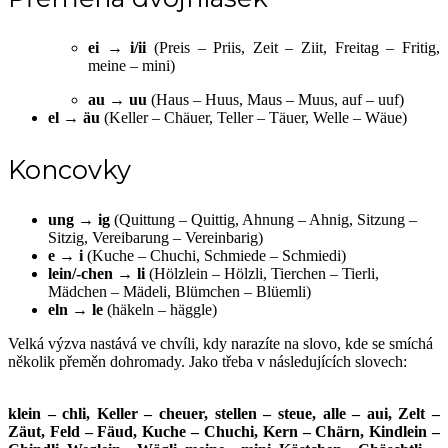
ei → i/ii
(Preis – Priis, Zeit – Ziit, Freitag – Fritig,
meine – mini)
au → uu
(Haus – Huus, Maus – Muus, auf – uuf)
el → äu
(Keller – Chäuer, Teller – Täuer, Welle – Wäue)
Koncovky
ung → ig
(Quittung – Quittig, Ahnung – Ahnig, Sitzung –
Sitzig, Vereibarung – Vereinbarig)
e → i
(Kuche – Chuchi, Schmiede – Schmiedi)
lein/-chen → li
(Hölzlein – Hölzli, Tierchen – Tierli,
Mädchen – Mädeli, Blümchen – Blüemli)
eln → le
(häkeln – häggle)
Velká výzva nastává ve chvíli, kdy narazíte na slovo, kde se smíchá
několik přeměn dohromady. Jako třeba v následujících slovech:
klein – chli, Keller – cheuer, stellen – steue, alle – aui, Zelt –
Zäut, Feld – Fäud, Kuche – Chuchi, Kern – Chärn, Kindlein –