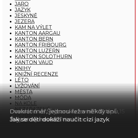
JARO
JAZYK
JESKYNĚ
JEZERA
KAM NA VÝLET
KANTON AARGAU
KANTON BERN
KANTON FRIBOURG
KANTON LUZERN
KANTON SOLOTHURN
KANTON VAUD
KNIHY
KNIŽNÍ RECENZE
LÉTO
LYŽOVÁNÍ
MĚSTA
MÓDA
NA KOLE
NEZAŘAZENÉ
Cestování do Švýcarska: odpovědi na 15
Dovolená ve Švýcarsku levně? 10 tipů,
Dvakrát měř, jednou řež a někdy ani
OCHUTNEJTE
Lyžování s dětmi: Lenk (Betelberg)
nejčastějších otázek
Turistika s dětmi: Stockhorn
díky kterým ušetříte tisíce korun
Švýcarovi nevěř!
Jak se děti dokáží naučit cizí jazyk
OSTATNÍ
PODCAST
PODZIM