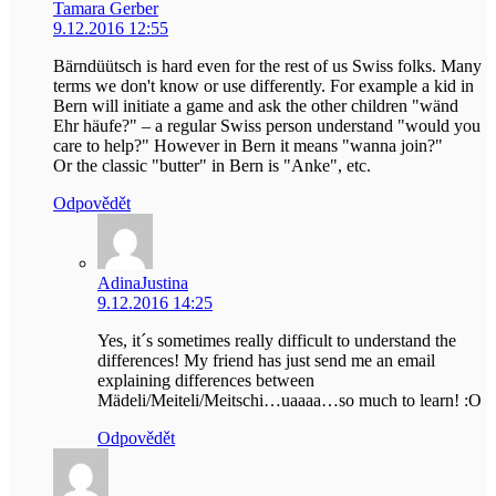
Tamara Gerber
9.12.2016 12:55
Bärndüütsch is hard even for the rest of us Swiss folks. Many
terms we don't know or use differently. For example a kid in
Bern will initiate a game and ask the other children "wänd
Ehr häufe?" – a regular Swiss person understand "would you
care to help?" However in Bern it means "wanna join?"
Or the classic "butter" in Bern is "Anke", etc.
Odpovědět
AdinaJustina
9.12.2016 14:25
Yes, it´s sometimes really difficult to understand the
differences! My friend has just send me an email
explaining differences between
Mädeli/Meiteli/Meitschi…uaaaa…so much to learn! :O
Odpovědět