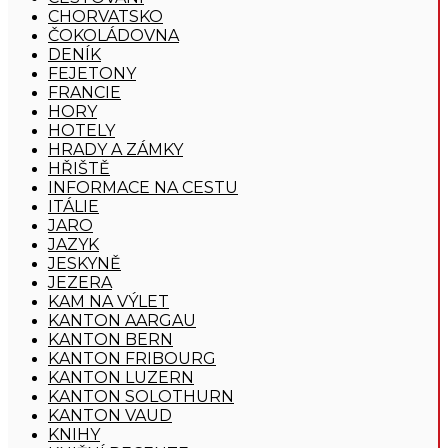
CHORVATSKO
ČOKOLÁDOVNA
DENÍK
FEJETONY
FRANCIE
HORY
HOTELY
HRADY A ZÁMKY
HŘIŠTĚ
INFORMACE NA CESTU
ITÁLIE
JARO
JAZYK
JESKYNĚ
JEZERA
KAM NA VÝLET
KANTON AARGAU
KANTON BERN
KANTON FRIBOURG
KANTON LUZERN
KANTON SOLOTHURN
KANTON VAUD
KNIHY