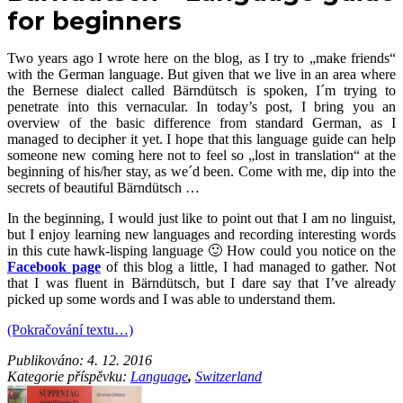
for beginners
Two years ago I wrote here on the blog, as I try to „make friends“
with the German language. But given that we live in an area where
the Bernese dialect called Bärndütsch is spoken, I´m trying to
penetrate into this vernacular. In today’s post, I bring you an
overview of the basic difference from standard German, as I
managed to decipher it yet. I hope that this language guide can help
someone new coming here not to feel so „lost in translation“ at the
beginning of his/her stay, as we´d been. Come with me, dip into the
secrets of beautiful Bärndütsch …
In the beginning, I would just like to point out that I am no linguist,
but I enjoy learning new languages and recording interesting words
in this cute hawk-lisping language 🙂 How could you notice on the
Facebook page
of this blog a little, I had managed to gather. Not
that I was fluent in Bärndütsch, but I dare say that I’ve already
picked up some words and I was able to understand them.
(Pokračování textu…)
Publikováno:
4. 12. 2016
Kategorie příspěvku:
Language
,
Switzerland