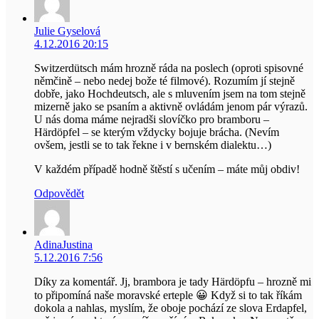
Julie Gyselová
4.12.2016 20:15
Switzerdütsch mám hrozně ráda na poslech (oproti spisovné
němčině – nebo nedej bože té filmové). Rozumím jí stejně
dobře, jako Hochdeutsch, ale s mluvením jsem na tom stejně
mizerně jako se psaním a aktivně ovládám jenom pár výrazů.
U nás doma máme nejradši slovíčko pro bramboru –
Härdöpfel – se kterým vždycky bojuje brácha. (Nevím
ovšem, jestli se to tak řekne i v bernském dialektu…)
V každém případě hodně štěstí s učením – máte můj obdiv!
Odpovědět
AdinaJustina
5.12.2016 7:56
Díky za komentář. Jj, brambora je tady Härdöpfu – hrozně mi
to připomíná naše moravské erteple 😀 Když si to tak říkám
dokola a nahlas, myslím, že oboje pochází ze slova Erdapfel,