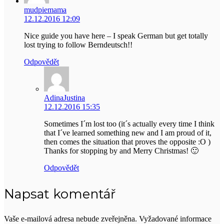
mudpiemama
12.12.2016 12:09
Nice guide you have here – I speak German but get totally
lost trying to follow Berndeutsch!!
Odpovědět
AdinaJustina
12.12.2016 15:35
Sometimes I´m lost too (it´s actually every time I think
that I´ve learned something new and I am proud of it,
then comes the situation that proves the opposite :O )
Thanks for stopping by and Merry Christmas! 🙂
Odpovědět
Napsat komentář
Vaše e-mailová adresa nebude zveřejněna.
Vyžadované informace