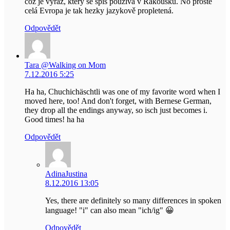
což je výraz, který se spíš používá v Rakousku. No prostě
celá Evropa je tak hezky jazykově propletená.
Odpovědět
Tara @Walking on Mom
7.12.2016 5:25
Ha ha, Chuchichäschtli was one of my favorite word when I
moved here, too! And don't forget, with Bernese German,
they drop all the endings anyway, so isch just becomes i.
Good times! ha ha
Odpovědět
AdinaJustina
8.12.2016 13:05
Yes, there are definitely so many differences in spoken
language! "i" can also mean "ich/ig" 😀
Odpovědět