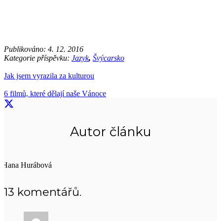
Publikováno:
4. 12. 2016
Kategorie příspěvku:
Jazyk
,
Švýcarsko
Jak jsem vyrazila za kulturou
6 filmů, které dělají naše Vánoce
Autor článku
Hana Hurábová
13
komentářů
.