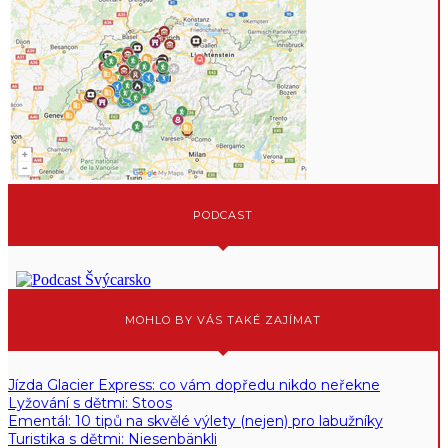
PODCAST
MOHLO BY VÁS TAKÉ ZAJÍMAT
Jízda Glacier Express: co vám dopředu nikdo neřekne
Lyžování s dětmi: Stoos
Ementál: 10 tipů na skvělé výlety (nejen) pro labužníky
Turistika s dětmi: Niesenbänkli