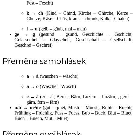
Fest – Fescht)
k → ch
(Kind – Chind, Kirche – Chirche, Kerze –
Cherze, Käse – Chäs, krank – chrank, Kalk – Chalch)
l → u
(gelb – gäub, mal – mau)
ge → g
(gesund – gsund, Geschichte – Gschicht,
Gelassenheit – Glasseheit, Gesellschaft – Gsellschaft,
Geschrei – Gschrei)
Přeměna samohlásek
a → ä
(waschen – wäsche)
ä → ö
(Wäsche – Wösch)
e → ä
(er – är, Bern – Bärn, Luzern – Luzärn, , gern –
gärn, fern – färn)
u/ü → ue/üe
(gut – guet, Müsli – Müesli, Rübli – Rüebli,
Frühling – Früehlig, Fuss – Fuess, Bub – Bueb, Blut – Bluet,
Buch – Buech, Mut – Muet)
Přeměna dvojhlásek