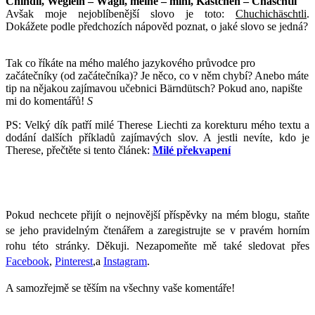
Chindli, Weglein – Wägli, meine – mini, Kästchen – Chäschtli
Avšak moje nejoblíbenější slovo je toto:
Chuchichäschtli
.
Dokážete podle předchozích nápověd poznat, o jaké slovo se jedná?
Tak co říkáte na mého malého jazykového průvodce pro
začátečníky (od začátečníka)? Je něco, co v něm chybí? Anebo máte
tip na nějakou zajímavou učebnici Bärndütsch? Pokud ano, napište
mi do komentářů!
S
PS: Velký dík patří milé Therese Liechti za korekturu mého textu a
dodání dalších příkladů zajímavých slov. A jestli nevíte, kdo je
Therese, přečtěte si tento článek:
Milé překvapení
Pokud nechcete přijít o nejnovější příspěvky na mém blogu, staňte
se jeho pravidelným čtenářem a zaregistrujte se v pravém horním
rohu této stránky. Děkuji. Nezapomeňte mě také sledovat přes
Facebook
,
Pinterest
,a
Instagram
.
A samozřejmě se těším na všechny vaše komentáře!