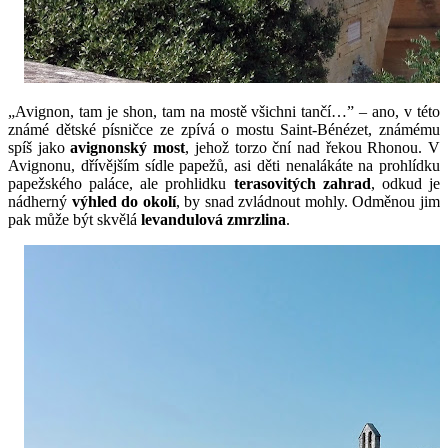
„Avignon, tam je shon, tam na mostě všichni tančí…” – ano, v této 
známé dětské písničce ze zpívá o mostu Saint-Bénézet, známému 
spíš jako 
avignonský most
, jehož torzo ční nad řekou Rhonou. V 
Avignonu, dřívějším sídle papežů, asi děti nenalákáte na prohlídku 
papežského paláce, ale prohlidku 
terasovitých zahrad
, odkud je 
nádherný 
výhled do okolí
, by snad zvládnout mohly. Odměnou jim 
pak může být skvělá 
levandulová zmrzlina
. 