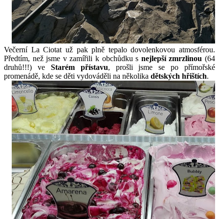
Večerní La Ciotat už pak plně tepalo dovolenkovou atmosférou.
Předtím, než jsme v zamířili k obchůdku s
nejlepší zmrzlinou
(64
druhů!!!) ve
Starém přístavu
, prošli jsme se po přímořské
promenádě, kde se děti vydováděli na několika
dětských hřištích
.