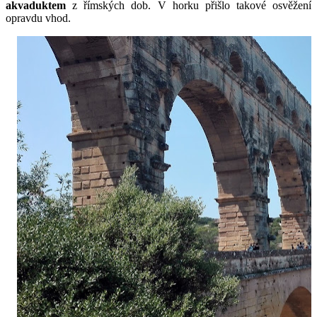
akvaduktem
 z římských dob. V horku přišlo takové osvěžení 
opravdu vhod.