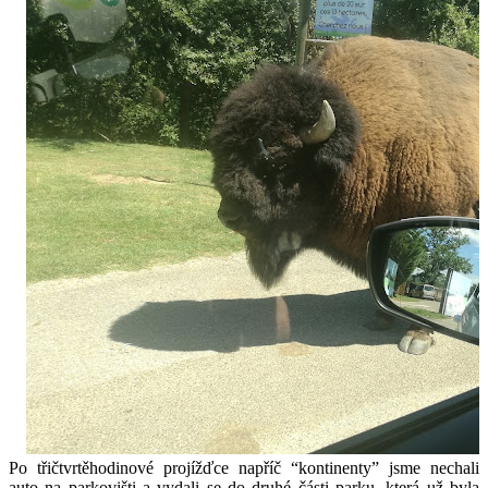
Po třičtvrtěhodinové projížďce napříč “kontinenty” jsme nechali 
auto na parkovišti a vydali se do druhé části parku, která už byla 