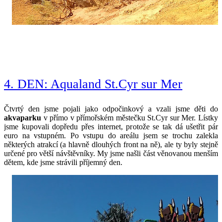
4. DEN: Aqualand St.Cyr sur Mer
Čtvrtý den jsme pojali jako odpočinkový a vzali jsme děti do 
akvaparku
 v přímo v přímořském městečku St.Cyr sur Mer. Lístky 
jsme kupovali dopředu přes internet, protože se tak dá ušetřit pár 
euro na vstupném. Po vstupu do areálu jsem se trochu zalekla 
některých atrakcí (a hlavně dlouhých front na ně), ale ty byly stejně 
určené pro větší návštěvníky. My jsme našli část věnovanou menším 
dětem, kde jsme strávili příjemný den.