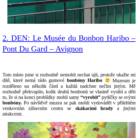
2. DEN: Le Musée du Bonbon Haribo –
Pont Du Gard – Avignon
Toto místo jsme si rozhodně nemohli nechat ujít, protože ukažte mi 
dítě, které nemá rádo gumové 
bonbóny Haribo
 Muzeum je 
rozděleno na několik částí a každá nadchne nečím jiným. Mě 
rozhodně překvapilo, kolik druhů bonbonů se vlastně vyrábí a děti 
to, že si na konci prohlídky mohli samy 
“vyrobit”
 pytlíčky se svými 
bonbóny.
 Po návštěvě muzea se pak mohli vydovádět v přilehlém 
venkovním zábavním centru se 
skákacími hrady
 a jinými 
atrakcemi.