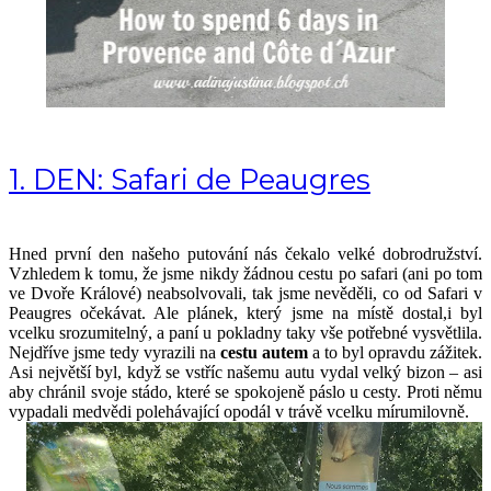
1. DEN: Safari de Peaugres
Hned první den našeho putování nás čekalo velké dobrodružství. 
Vzhledem k tomu, že jsme nikdy žádnou cestu po safari (ani po tom 
ve Dvoře Králové) neabsolvovali, tak jsme nevěděli, co od Safari v 
Peaugres očekávat. Ale plánek, který jsme na místě dostal,i byl 
vcelku srozumitelný, a paní u pokladny taky vše potřebné vysvětlila. 
Nejdříve jsme tedy vyrazili na 
cestu autem
 a to byl opravdu zážitek. 
Asi největší byl, když se vstříc našemu autu vydal velký bizon – asi 
aby chránil svoje stádo, které se spokojeně páslo u cesty. Proti němu 
vypadali medvědi polehávající opodál v trávě vcelku mírumilovně.