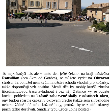
To nejkrásnější nás ale v tento den ještě čekalo: na kraji městečka 
Roussillon
 (cca 8km od Gordes), se můžete vydat na 
Okrovou 
stezku
. Ta bohužel není kvůli množství schodů vhodná pro kočárky, 
takže doporučuji vzít nosítko. Menší děti by mohly kratší, zhruba 
třicetiminutovou trasu zvládnout i bez něj. Zatímco vy se budete 
kochat pohledem na 
krásně zabarvené skály v odstínech okru
, 
ony budou šťastně capkat v okrovém prachu (takže sem si rozhodně 
neberte žádné bílé nebo kožené boty, protože byste z nich okrový 
prach těžko dostávali. Sandály typu Crocs úplně postačí).