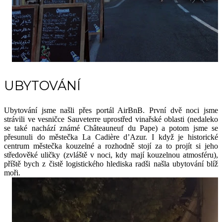
UBYTOVÁNÍ
Ubytování jsme našli přes portál AirBnB. První dvě noci jsme
strávili ve vesničce Sauveterre uprostřed vinařské oblasti (nedaleko
se také nachází známé
Châteauneuf du Pape) a potom jsme se
přesunuli do městečka
La Cadière d’Azur. I
když je historické
centrum městečka
kouzelné a rozhodně stojí za to projít si jeho
středověké uličky (zvláště v noci, kdy mají kouzelnou atmosféru),
příště bych z čistě logistického hlediska radši našla ubytování blíž
moři.