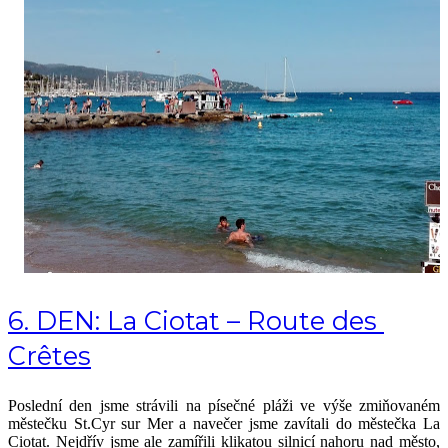
6. DEN:
La Ciotat – Route des 
Crêtes
Poslední den jsme strávili na písečné pláži ve výše zmiňovaném 
městečku St.Cyr sur Mer a navečer jsme zavítali do městečka La 
Ciotat. Nejdřív jsme ale zamířili klikatou silnicí nahoru nad město, 