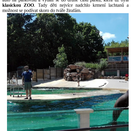
klasickou ZOO
. Tady děti nejvíce nadchlo krmení lachtanů a 
možnost se podívat skoro do tváře žirafám.