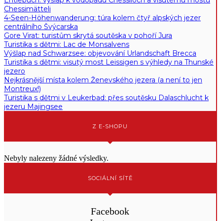
Chessimätteli
4-Seen-Höhenwanderung: túra kolem čtyř alpských jezer
centrálního Švýcarska
Gore Virat: turistům skrytá soutěska v pohoří Jura
Turistika s dětmi: Lac de Monsalvens
Výšlap nad Schwarzsee: objevování Urlandschaft Brecca
Turistika s dětmi: visutý most Leissigen s výhledy na Thunské
jezero
Nejkrásnější místa kolem Ženevského jezera (a není to jen
Montreux!)
Turistika s dětmi v Leukerbad: přes soutěsku Dalaschlucht k
jezeru Majingsee
Z E-SHOPU
Nebyly nalezeny žádné výsledky.
SOCIÁLNÍ SÍTĚ
Facebook