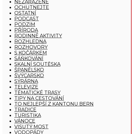
NEZAŘAZENÉ
OCHUTNEJTE
OSTATNÍ
PODCAST
PODZIM
PŘÍRODA
RODINNÉ AKTIVITY
ROZHLEDNA
ROZHOVORY
S KOČÁRKEM
SÁŇKOVÁNÍ
SKALNÍ SOUTĚSKA
ŠPANĚLSKO
ŠVÝCARSKO
SÝRÁRNA
TELEVIZE
TÉMATICKÉ TRASY
TIPY NA CESTOVÁNÍ
TO NEJLEPŠÍ Z KANTONU BERN
TRADICE
TURISTIKA
VÁNOCE
VISUTÝ MOST
VODOPÁDY