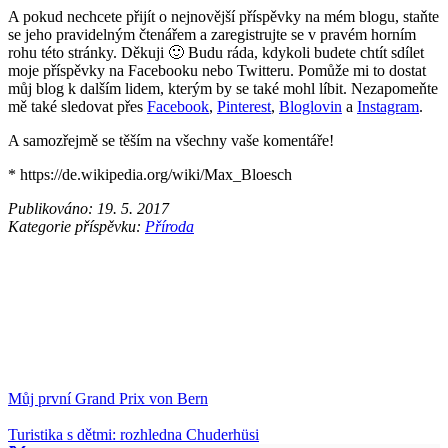
A pokud nechcete přijít o nejnovější příspěvky na mém blogu, staňte
se jeho pravidelným čtenářem a zaregistrujte se v pravém horním
rohu této stránky. Děkuji 🙂
Budu ráda, kdykoli budete chtít sdílet
moje příspěvky na Facebooku nebo Twitteru. Pomůže mi to dostat
můj blog k dalším lidem, kterým by se také mohl líbit.
Nezapomeňte
mě také sledovat přes
Facebook
,
Pinterest
,
Bloglovin
a
Instagram
.
A samozřejmě se těším na všechny vaše komentáře!
* https://de.wikipedia.org/wiki/Max_Bloesch
Publikováno:
19. 5. 2017
Kategorie příspěvku:
Příroda
Můj první Grand Prix von Bern
Turistika s dětmi: rozhledna Chuderhüsi