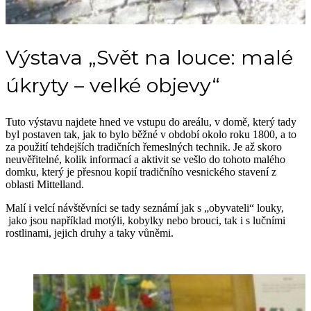
Výstava „Svět na louce: malé
úkryty – velké objevy“
Tuto výstavu najdete hned ve vstupu do areálu, v domě, který tady
byl postaven tak, jak to bylo běžné v období okolo roku 1800, a to
za použití tehdejších tradičních řemeslných technik. Je až skoro
neuvěřitelné, kolik informací a aktivit se vešlo do tohoto malého
domku, který je přesnou kopií tradičního vesnického stavení z
oblasti Mittelland.
Malí i velcí návštěvníci se tady seznámí jak s „obyvateli“ louky,
jako jsou například motýli, kobylky nebo brouci, tak i s lučními
rostlinami, jejich druhy a taky vůněmi.