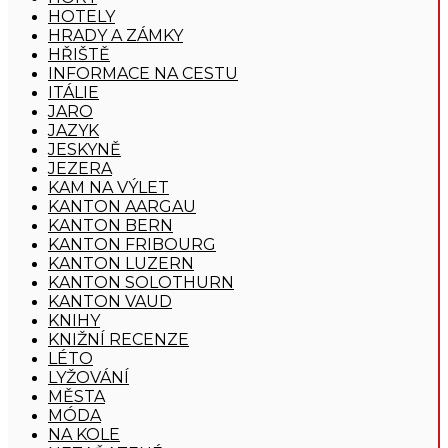
HOTELY
HRADY A ZÁMKY
HŘIŠTĚ
INFORMACE NA CESTU
ITÁLIE
JARO
JAZYK
JESKYNĚ
JEZERA
KAM NA VÝLET
KANTON AARGAU
KANTON BERN
KANTON FRIBOURG
KANTON LUZERN
KANTON SOLOTHURN
KANTON VAUD
KNIHY
KNIŽNÍ RECENZE
LÉTO
LYŽOVÁNÍ
MĚSTA
MÓDA
NA KOLE