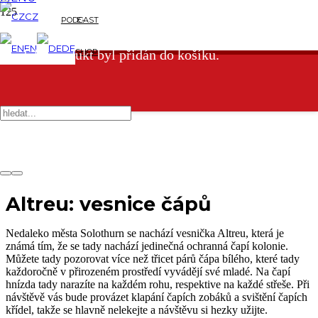
CZ
PODCAST
E-
EN
DE
SHOP
Produkt
produkt byl přidán do košíku.
Altreu: vesnice čápů
Nedaleko města Solothurn se nachází vesnička Altreu, která je
známá tím, že se tady nachází jedinečná ochranná čapí kolonie.
Můžete tady pozorovat více než třicet párů čápa bílého, které tady
každoročně v přirozeném prostředí vyvádějí své mladé. Na čapí
hnízda tady narazíte na každém rohu, respektive na každé střeše. Při
návštěvě vás bude provázet klapání čapích zobáků a svištění čapích
křídel, takže se hlavně nelekejte a návštěvu si hezky užijte.