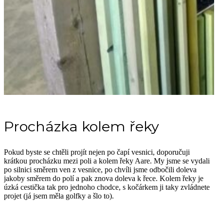
Procházka kolem řeky
Pokud byste se chtěli projít nejen po čapí vesnici, doporučuji
krátkou procházku mezi poli a kolem řeky Aare. My jsme se vydali
po silnici směrem ven z vesnice, po chvíli jsme odbočili doleva
jakoby směrem do polí a pak znova doleva k řece. Kolem řeky je
úzká cestička tak pro jednoho chodce, s kočárkem ji taky zvládnete
projet (já jsem měla golfky a šlo to).