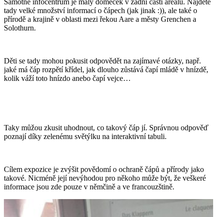
Samotné infocentrum je malý domeček v zadní části areálu. Najdete
tady velké množství informací o čápech (jak jinak :)), ale také o
přírodě a krajině v oblasti mezi řekou Aare a městy Grenchen a
Solothurn.
Děti se tady mohou pokusit odpovědět na zajímavé otázky, např.
jaké má čáp rozpětí křídel, jak dlouho zůstává čapí mládě v hnízdě,
kolik váží toto hnízdo anebo čapí vejce…
Taky můžou zkusit uhodnout, co takový čáp jí. Správnou odpověď
poznají díky zelenému světýlku na interaktivní tabuli.
Cílem expozice je zvýšit povědomí o ochraně čápů a přírody jako
takové. Nicméně její nevýhodou pro někoho může být, že veškeré
informace jsou zde pouze v němčině a ve francouzštině.