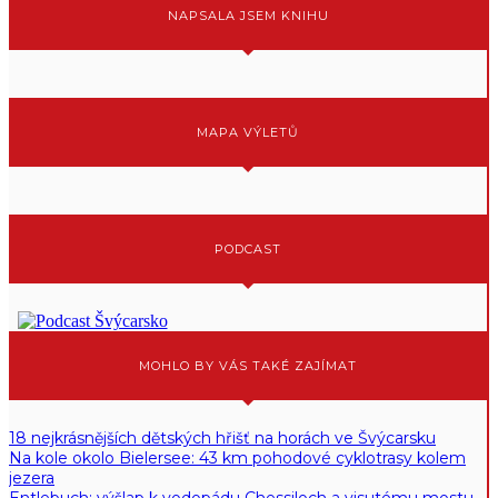
NAPSALA JSEM KNIHU
MAPA VÝLETŮ
PODCAST
MOHLO BY VÁS TAKÉ ZAJÍMAT
18 nejkrásnějších dětských hřišť na horách ve Švýcarsku
Na kole okolo Bielersee: 43 km pohodové cyklotrasy kolem
jezera
Entlebuch: výšlap k vodopádu Chessiloch a visutému mostu