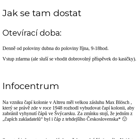
Jak se tam dostat
Otevírací doba:
Denně od poloviny dubna do poloviny října, 9-18hod.
Vstup zdarma (ale sluší se vhodit dobrovolný příspěvek do kasičky).
Infocentrum
Na vzniku čapí kolonie v Altreu měl velkou zásluhu Max Blösch ,
který se právě zde v roce 1948 rozhodl vybudovat čapí kolonii, aby
zabránil vyhynutí čápů ve Švýcarsku. Za zmínku stojí, že jedním z
„čapích zakladatelů“ byl i čáp z tehdejšího Československa* 🙂