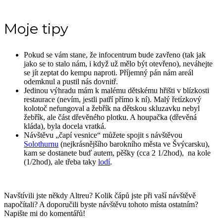
Moje tipy
Pokud se vám stane, že infocentrum bude zavřeno (tak jak
jako se to stalo nám, i když už mělo být otevřeno), neváhejte
se jít zeptat do kempu naproti. Příjemný pán nám areál
odemknul a pustil nás dovnitř.
Jedinou výhradu mám k malému dětskému hřišti v blízkosti
restaurace (nevím, jestli patří přímo k ní). Malý řetízkový
kolotoč nefungoval a žebřík na dětskou skluzavku nebyl
žebřík, ale část dřevěného plotku. A houpačka (dřevěná
kláda), byla docela vratká.
Návštěvu „čapí vesnice“ můžete spojit s návštěvou
Solothurnu
(nejkrásnějšího barokního města ve Švýcarsku),
kam se dostanete buď autem, pěšky (cca 2 1/2hod), na kole
(1/2hod), ale třeba taky
lodí
.
Navštívili jste někdy Altreu? Kolik čápů jste při vaší návštěvě
napočítali? A doporučili byste návštěvu tohoto místa ostatním?
Napište mi do komentářů!