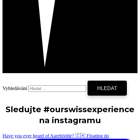
Vyhledávání
Sledujte #ourswissexperience
na instagramu
Have you ever heard of Aareböötle? 🇨🇭 Floating do