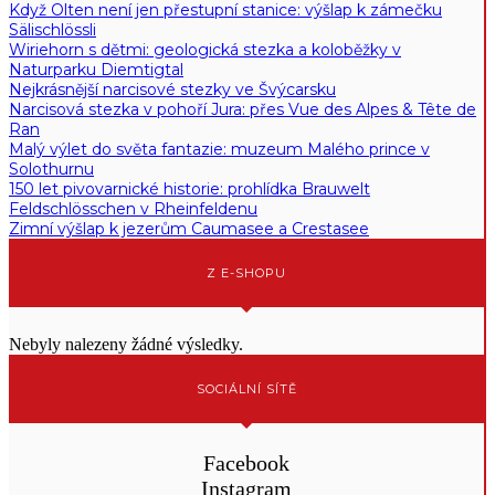
Když Olten není jen přestupní stanice: výšlap k zámečku
Sälischlössli
Wiriehorn s dětmi: geologická stezka a koloběžky v
Naturparku Diemtigtal
Nejkrásnější narcisové stezky ve Švýcarsku
Narcisová stezka v pohoří Jura: přes Vue des Alpes & Tête de
Ran
Malý výlet do světa fantazie: muzeum Malého prince v
Solothurnu
150 let pivovarnické historie: prohlídka Brauwelt
Feldschlösschen v Rheinfeldenu
Zimní výšlap k jezerům Caumasee a Crestasee
Z E-SHOPU
Nebyly nalezeny žádné výsledky.
SOCIÁLNÍ SÍTĚ
Facebook
Instagram