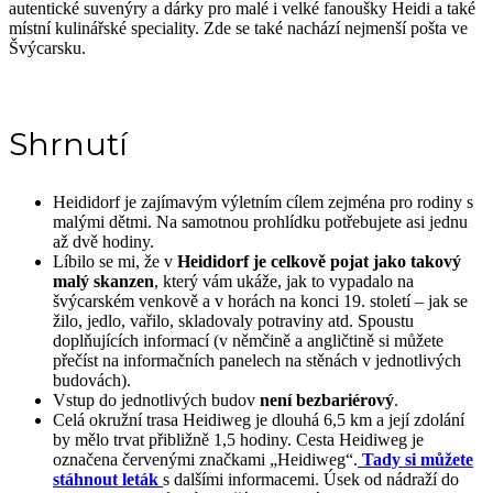
autentické suvenýry a dárky pro malé i velké fanoušky Heidi a také
místní kulinářské speciality. Zde se také nachází nejmenší pošta ve
Švýcarsku.
Shrnutí
Heididorf je zajímavým výletním cílem zejména pro rodiny s
malými dětmi. Na samotnou prohlídku potřebujete asi jednu
až dvě hodiny.
Líbilo se mi, že v
Heididorf je celkově pojat jako takový
malý skanzen
, který vám ukáže, jak to vypadalo na
švýcarském venkově a v horách na konci 19. století – jak se
žilo, jedlo, vařilo, skladovaly potraviny atd. Spoustu
doplňujících informací (v němčině a angličtině si můžete
přečíst na informačních panelech na stěnách v jednotlivých
budovách).
Vstup do jednotlivých budov
není bezbariérový
.
Celá okružní trasa Heidiweg je dlouhá 6,5 km a její zdolání
by mělo trvat přibližně 1,5 hodiny. Cesta Heidiweg je
označena červenými značkami „Heidiweg“.
Tady si můžete
stáhnout leták
s dalšími informacemi. Úsek od nádraží do