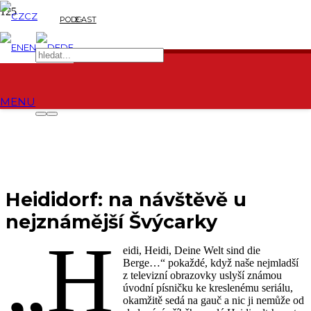
CZ
PODCAST
E-
EN
DE
SHOP
MENU
Heididorf: na návštěvě u
nejznámější Švýcarky
„H
eidi, Heidi, Deine Welt sind die
Berge…“ pokaždé, když naše nejmladší
z televizní obrazovky uslyší známou
úvodní písničku ke kreslenému seriálu,
okamžitě sedá na gauč a nic ji nemůže od