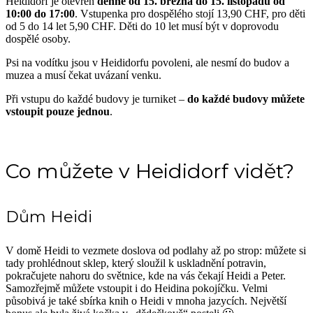
Heididorf je otevřen
denně od 15. března do 15. listopadu od
10:00 do 17:00
. Vstupenka pro dospělého stojí 13,90 CHF, pro děti
od 5 do 14 let 5,90 CHF. Děti do 10 let musí být v doprovodu
dospělé osoby.
Psi na vodítku jsou v Heididorfu povoleni, ale nesmí do budov a
muzea a musí čekat uvázaní venku.
Při vstupu do každé budovy je turniket –
do každé budovy můžete
vstoupit pouze jednou
.
Co můžete v Heididorf vidět?
Dům Heidi
V domě Heidi to vezmete doslova od podlahy až po strop: můžete si
tady prohlédnout sklep, který sloužil k uskladnění potravin,
pokračujete nahoru do světnice, kde na vás čekají Heidi a Peter.
Samozřejmě můžete vstoupit i do Heidina pokojíčku. Velmi
působivá je také sbírka knih o Heidi v mnoha jazycích. Největší