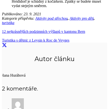
Heididorf je schůdný z kočárkem. Zpátky se budete muset
vydat stejným směrem.
Publikováno:
23. 9. 2021
Kategorie příspěvku:
Aktivity pod střechou
,
Aktivity pro děti
,
turistika
12 nejkrásnějších podzimních výšlapů v kantonu Bern
Turistika s dětmi: z Leysin k Roc de Veyges
Autor článku
Hana Hurábová
2
komentáře
.