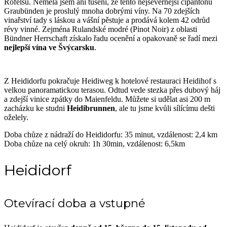
Rofelsu. Neměla jsem ani tušení, že tento nejsevernější cípantonu
Graubünden je proslulý mnoha dobrými víny. Na 70 zdejších
vinařství tady s láskou a vášní pěstuje a prodává kolem 42 odrůd
révy vinné. Zejména Rulandské modré (Pinot Noir) z oblasti
Bündner Herrschaft získalo řadu ocenění a opakovaně se řadí mezi
nejlepší vína ve Švýcarsku
.
Z Heididorfu pokračuje Heidiweg k hotelové restauraci Heidihof s
velkou panoramatickou terasou. Odtud vede stezka přes dubový háj
a zdejší vinice zpátky do Maienfeldu. Můžete si udělat asi 200 m
zacházku ke studni
Heidibrunnen
, ale tu jsme kvůli sílícímu dešti
oželely.
Doba chůze z nádraží do Heididorfu: 35 minut, vzdálenost: 2,4 km
Doba chůze na celý okruh: 1h 30min, vzdálenost: 6,5km
Heididorf
Otevírací doba a vstupné