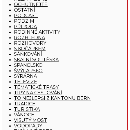
OCHUTNEJTE
OSTATNÍ
PODCAST
PODZIM
PŘÍRODA
RODINNÉ AKTIVITY
ROZHLEDNA
ROZHOVORY
S KOČÁRKEM
SÁŇKOVÁNÍ
SKALNÍ SOUTĚSKA
ŠPANĚLSKO
ŠVÝCARSKO
SÝRÁRNA
TELEVIZE
TÉMATICKÉ TRASY
TIPY NA CESTOVÁNÍ
TO NEJLEPŠÍ Z KANTONU BERN
TRADICE
TURISTIKA
VÁNOCE
VISUTÝ MOST
VODOPÁDY