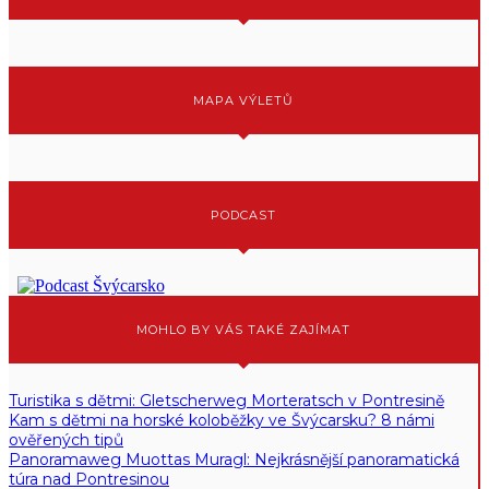
MAPA VÝLETŮ
PODCAST
MOHLO BY VÁS TAKÉ ZAJÍMAT
Turistika s dětmi: Gletscherweg Morteratsch v Pontresině
Kam s dětmi na horské koloběžky ve Švýcarsku? 8 námi
ověřených tipů
Panoramaweg Muottas Muragl: Nejkrásnější panoramatická
túra nad Pontresinou