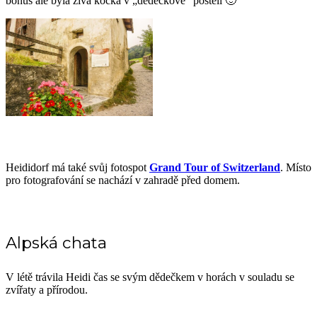
bonus ale byla živá kočka v „dědečkově“ posteli 🙂
Heididorf má také svůj fotospot
Grand Tour of Switzerland
. Místo
pro fotografování se nachází v zahradě před domem.
Alpská chata
V létě trávila Heidi čas se svým dědečkem v horách v souladu se
zvířaty a přírodou.