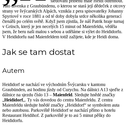
sledování příběhu malé Heidi odtrhnout.
Tato dívenka z Graubündenu, o kterou se stará její dědeček z otcovy
strany ve švýcarských Alpách, vznikla z pera spisovatelky Johanny
Spyriové v roce 1881 a od té doby dobyla srdce několika generací
čtenářů po celém světě. Když jsem zjistila, že náš Patrik hraje turnaj
v Grüsch, který je jen necelých 15 minut od Maienfeldu, věděla
jsem, že beru naši malou s sebou a uděláme si výlet do Heididorfu.
V Heididorfu nad Maienfeldem totiž zažijete, kde je Heidi doma.
Jak se tam dostat
Autem
Heididorf se nachází ve východním Švýcarsku v kantonu
Graubünden, asi hodinu jízdy od Curychu. Na dálnici A13 sjeďte z
dálnice na sjezdu číslo 13 –
Maienfeld
. Sledujte hnědé značky
„
Heididorf
„. Ty vás dovedou do centra Maienfeldu. Z centra
Maienfeldu sledujte hnědé značky „Heididorf“ se symbolem auta
nebo autobusu. Parkoviště Heididorf se nachází přímo u hotelu
Restaurant Heidihof. Z parkoviště je to asi 5 minut pěšky do
Heididorfu.