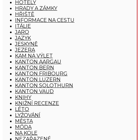
HOTELY
HRADY A ZÁMKY
HŘIŠTĚ
INFORMACE NA CESTU
ITÁLIE
JARO
JAZYK
JESKYNĚ
JEZERA
KAM NA VÝLET
KANTON AARGAU
KANTON BERN
KANTON FRIBOURG
KANTON LUZERN
KANTON SOLOTHURN
KANTON VAUD
KNIHY
KNIŽNÍ RECENZE
LÉTO
LYŽOVÁNÍ
MĚSTA
MÓDA
NA KOLE
NEZAŘAZENÉ