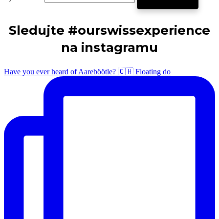
Sledujte #ourswissexperience
na instagramu
Have you ever heard of Aareböötle? 🇨🇭 Floating do