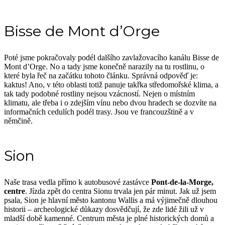
Bisse de Mont d’Orge
Poté jsme pokračovaly podél dalšího zavlažovacího kanálu Bisse de
Mont d’Orge. No a tady jsme konečně narazily na tu rostlinu, o
které byla řeč na začátku tohoto článku. Správná odpověď je:
kaktus! Ano, v této oblasti totiž panuje takřka středomořské klima, a
tak tady podobné rostliny nejsou vzácností. Nejen o místním
klimatu, ale třeba i o zdejším vínu nebo dvou hradech se dozvíte na
informačních cedulích podél trasy. Jsou ve francouzštině a v
němčině.
Sion
Naše trasa vedla přímo k autobusové zastávce
Pont-de-la-Morge,
centre
. Jízda zpět do centra Sionu trvala jen pár minut. Jak už jsem
psala, Sion je hlavní město kantonu Wallis a má výjimečně dlouhou
historii – archeologické důkazy dosvědčují, že zde lidé žili už v
mladší době kamenné. Centrum města je plné historických domů a