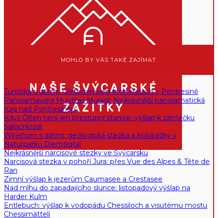
MOHLO BY VÁS TAKÉ ZAJÍMAT
Turistika s dětmi: Gletscherweg Morteratsch v Pontresině
Panoramaweg Muottas Muragl: Nejkrásnější panoramatická
túra nad Pontresinou
Když Olten není jen přestupní stanice: výšlap k zámečku
Sälischlössli
Wiriehorn s dětmi: geologická stezka a koloběžky v
Naturparku Diemtigtal
Nejkrásnější narcisové stezky ve Švýcarsku
Narcisová stezka v pohoří Jura: přes Vue des Alpes & Tête de
Ran
Zimní výšlap k jezerům Caumasee a Crestasee
Nad mlhu do zapadajícího slunce: listopadový výšlap na
Harder Kulm
Entlebuch: výšlap k vodopádu Chessiloch a visutému mostu
Chessimätteli