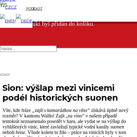
CZ
PODCAST
E-
EN
DE
SHOP
Produkt
produkt byl přidán do košíku.
Sion: výšlap mezi vinicemi
podél historických suonen
Víte, kde fráze
„zajít s kamarádkou na víno“
získává úplně nový
rozměr? V kantonu Wallis! Zajít „na víno“ v našem případě
tentokrát neznamenalo posedět v baru, ale vydat se na výšlap do
vyhlášených vinic, které zavlažují typické vodní kanály
suonen
neboli
bisse
. Všude kolem to žilo – práce na vinicích byly v tom