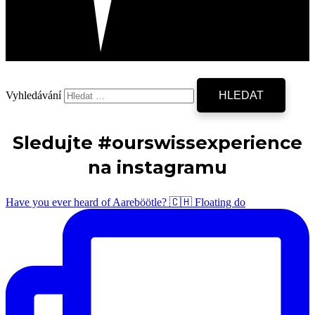
Vyhledávání
Sledujte #ourswissexperience
na instagramu
Have you ever heard of Aareböötle? 🇨🇭 Floating do