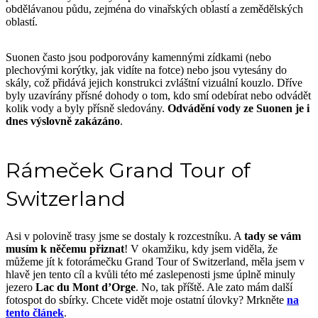
obdělávanou půdu, zejména do vinařských oblastí a zemědělských
oblastí.
Suonen často jsou podporovány kamennými zídkami (nebo
plechovými korýtky, jak vidíte na fotce) nebo jsou vytesány do
skály, což přidává jejich konstrukci zvláštní vizuální kouzlo. Dříve
byly uzavírány přísné dohody o tom, kdo smí odebírat nebo odvádět
kolik vody a byly přísně sledovány.
Odvádění vody ze Suonen je i
dnes výslovně zakázáno
.
Rámeček Grand Tour of
Switzerland
Asi v polovině trasy jsme se dostaly k rozcestníku. A
tady se vám
musím k něčemu přiznat
! V okamžiku, kdy jsem viděla, že
můžeme jít k fotorámečku Grand Tour of Switzerland, měla jsem v
hlavě jen tento cíl a kvůli této mé zaslepenosti jsme úplně minuly
jezero
Lac du Mont d’Orge
. No, tak příště. Ale zato mám další
fotospot do sbírky. Chcete vidět moje ostatní úlovky? Mrkněte
na
tento článek
.