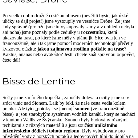
Po vcelku dobrodružné cestě autobusem (nevěřili byste, jak úzké
uličky se dají projet!) jsme vystoupily ve vesničce Drône. Že jsme
tady správně (protože jsme tu vystupovaly samy a v dohledu nebyla
ani noha) jsme poznaly podle cedulky u
rozcestníku
, která
ukazovala trasu, po které jsme měly v plánu jít. Sice byla jen ve
francouzštině, ale i tak jsme pomocí moderních technologií přečetly
kvízovou otázku:
jakou zajímavou rostlinu potkáte na trase
?
Kaktus, ananas nebo avokádo? Jestli chcete znát správnou odpověď,
čtete dál!
Bisse de Lentine
Sešly jsme z mírného kopečku, zabočily doleva a ocitly jsme se v
srdci vinic nad Sionem. Laik by řekl, že naše cesta vedla kolem
potoka. Ale tyto „potoky“ se jmenují
suonen
(ve francouzštině
bisse) a jsou starobylým systémem vodních kanálů, který se nachází
v kantonu Wallis ve Švýcarsku. Suonen byly budovány různými
techikami a z různých materiálů a jsou součástí
unikátního
inženýrského dědictví tohoto regionu
. Byly vybudovány pro
přivádění vody z horských potoků a ledovcových tůní do údolí a na