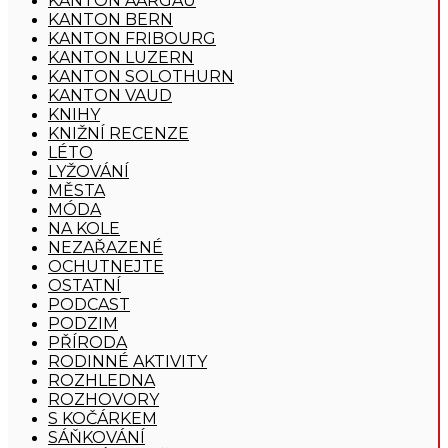
KANTON AARGAU
KANTON BERN
KANTON FRIBOURG
KANTON LUZERN
KANTON SOLOTHURN
KANTON VAUD
KNIHY
KNIŽNÍ RECENZE
LÉTO
LYŽOVÁNÍ
MĚSTA
MÓDA
NA KOLE
NEZAŘAZENÉ
OCHUTNEJTE
OSTATNÍ
PODCAST
PODZIM
PŘÍRODA
RODINNÉ AKTIVITY
ROZHLEDNA
ROZHOVORY
S KOČÁRKEM
SÁŇKOVÁNÍ