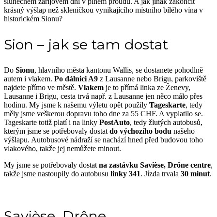
slunečném zářijovém dni v plném proudu. A jak jinak zakončit
krásný výšlap než skleničkou vynikajícího místního bílého vína v
historickém Sionu?
Sion – jak se tam dostat
Do
Sionu
, hlavního města kantonu Wallis, se dostanete pohodlně
autem i vlakem.
Po dálnici A9
z Lausanne nebo Brigu, parkoviště
najdete přímo ve městě.
Vlakem
je to přímá linka ze Ženevy,
Lausanne i Brigu, cesta trvá např. z Lausanne jen něco málo přes
hodinu. My jsme k našemu výletu opět použily
Tageskarte
, tedy
měly jsme veškerou dopravu toho dne za 55 CHF. A vyplatilo se.
Tageskarte totiž platí i na linky
PostAuto
, tedy žlutých autobusů,
kterým jsme se potřebovaly dostat
do výchozího bodu
našeho
výšlapu. Autobusové nádraží se nachází hned před budovou toho
vlakového, takže jej nemůžete minout.
My jsme se potřebovaly dostat
na zastávku Savièse, Drône centre
,
takže jsme nastoupily do autobusu
linky 341
. Jízda trvala
30 minut
.
Savièse, Drône