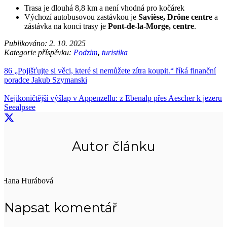
Trasa je dlouhá 8,8 km a není vhodná pro kočárek
Výchozí autobusovou zastávkou je
Savièse, Drône centre
a
zástávka na konci trasy je
Pont-de-la-Morge, centre
.
Publikováno:
2. 10. 2025
Kategorie příspěvku:
Podzim
,
turistika
86 „Pojišťujte si věci, které si nemůžete zítra koupit.“ říká finanční
poradce Jakub Szymanski
Nejikoničtější výšlap v Appenzellu: z Ebenalp přes Aescher k jezeru
Seealpsee
Autor článku
Hana Hurábová
Napsat komentář