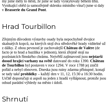
my jsme měly to štěstí, že jsme se tady vyskytovaly během trhů.
Vynikající oběd (a samozřejmě sklenku místního vína!) jsme si daly
v
Brasserie du Grand Pont
.
Hrad Tourbillon
Zřejmým důvodem výstavby osady byla nepochybně dvojice
skalnatých kopců, na kterých stojí dva středověké hrady viditelné už
z dálky. Z obou pevností je zachovalejší
Château de Valère
(de
facto je to hrad a bazilika v jednom), která zřejmě stojí na
pozůstatcích římského chrámu. Největší zajímavostí jsou
nejstarší
dosud hrající varhany na světě
datované do roku 1390.
Château
de Tourbillon
byl postaven v roce 1294. V roce 1788 jej zničil
pořád a nebyl obnoven. Dneska jsou ruiny zdarma přístupné, konají
se tady také
prohlídky
– každý den v 11, 12, 15:30 a 16:30 hodin.
Určitě doporučuji si aspoň na jeden z hradů vyšlápnout, protože jsou
odsud parádní výhledy na město i údolí.
Shrnutí