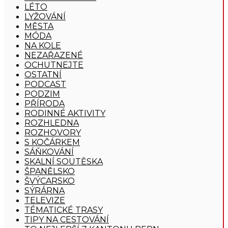
LÉTO
LYŽOVÁNÍ
MĚSTA
MÓDA
NA KOLE
NEZAŘAZENÉ
OCHUTNEJTE
OSTATNÍ
PODCAST
PODZIM
PŘÍRODA
RODINNÉ AKTIVITY
ROZHLEDNA
ROZHOVORY
S KOČÁRKEM
SÁŇKOVÁNÍ
SKALNÍ SOUTĚSKA
ŠPANĚLSKO
ŠVÝCARSKO
SÝRÁRNA
TELEVIZE
TÉMATICKÉ TRASY
TIPY NA CESTOVÁNÍ