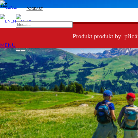
CZ
PODCAST
E-
Podnikatelský nápad
EN
DE
SHOP
Věřím, že nás závislých na ranní kávě je hodně. A to zejména z řad
takových, jejichž děti se v noci (i několikrát) budí, protože:
Produkt
produkt byl přidá
a) mají hlad
MENU
b) mají prdíky
c) rostou jim zoubky
d) myslí si, že vstávat ve 3 ráno je ohromná prča
e) dosaďte libovolné
Když se takhle budí děti dvě a vzájemně se doplňují, je deficit
spánku přímo úměrný dávce kofeinu, kterou je po takovéto noci
nutné do těla dostat. Je logické, že v ranním shonu, kdy je potřeba
vypravit děti do jeslí/školky/školy, se nám může o v klidu vypitém
šálku kávy nechat jen zdát. To se potom člověk dohrabe s dítkem do
školky jen s vypětím všech sil a doufá, že si v tom ranním
polokómatu nezapomněl pod kabátem pyžamo.
Proto bych měla nápad pro ty, kteří nemají do čeho píchnout a chtěli
by si vydělat. Postavte před každé takové vzdělávací zařízení stánek
s fakt dobrou kávou a máte o kšeft vystaráno. Příkladem budiž v
Praze např. Zebra Coffee ve vestibulu metra Palmovka nebo