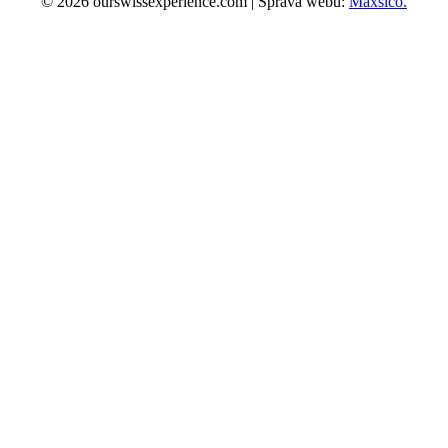
© 2026 ourswissexperience.com | Správa webu:
Maxsico.