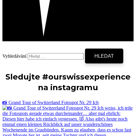
Vyhledávání
Sledujte #ourswissexperience
na instagramu
📸 Grand Tour of Switzerland Fotospot Nr. 29 Ich