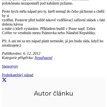
polokómatu nezapomněl pod kabátem pyžamo.
Proto bych měla nápad pro ty, kteří nemají do čeho píchnout a chtěli
by si
vydělat. Postavte před každé takové vzdělávací zařízení stánek s fakt
dobrou kávou
a máte o kšeft vystaráno. Příkladem budiž v Praze např. Zebra
Coffee ve vestibulu metra Palmovka nebo Náměstí Republiky.
PS: A ani mi za ten nápad platit nemusíte, já jen budu ráda, když ho
zrealizujete;)
Publikováno:
6. 12. 2012
Kategorie příspěvku:
Nezařazené
Stereotypy
Podnikatelský nápad
Autor článku