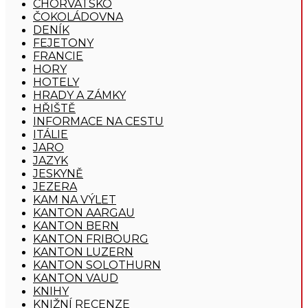
CHORVATSKO
ČOKOLÁDOVNA
DENÍK
FEJETONY
FRANCIE
HORY
HOTELY
HRADY A ZÁMKY
HŘIŠTĚ
INFORMACE NA CESTU
ITÁLIE
JARO
JAZYK
JESKYNĚ
JEZERA
KAM NA VÝLET
KANTON AARGAU
KANTON BERN
KANTON FRIBOURG
KANTON LUZERN
KANTON SOLOTHURN
KANTON VAUD
KNIHY
KNIŽNÍ RECENZE