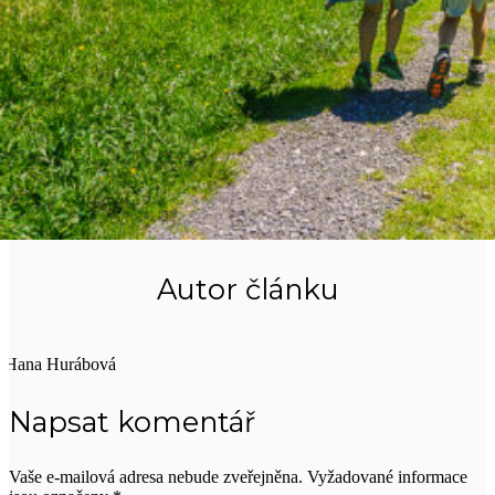
Náměstí Republiky.
PS: A ani mi za ten nápad platit nemusíte, já jen budu ráda, když ho
zrealizujete;)
Publikováno:
6. 12. 2012
Kategorie příspěvku:
ze života
Podnikatelský nápad
(Ne)specifická populace
Autor článku
Hana Hurábová
Napsat komentář
Vaše e-mailová adresa nebude zveřejněna.
Vyžadované informace