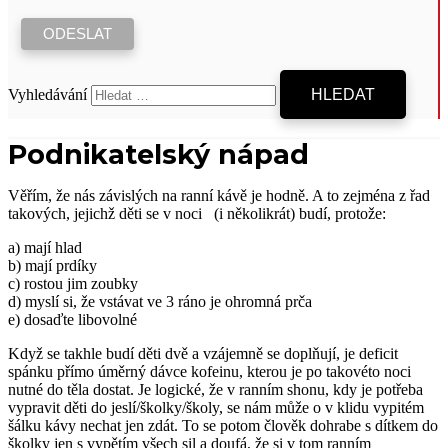
Vyhledávání
Podnikatelský nápad
Věřím, že nás závislých na ranní kávě je hodně. A to zejména z řad
takových, jejichž děti se v noci (i několikrát) budí, protože:
a) mají hlad
b) mají prdíky
c) rostou jim zoubky
d) myslí si, že vstávat ve 3 ráno je ohromná prča
e) dosaďte libovolné
Když se takhle budí děti dvě a vzájemně se doplňují, je deficit
spánku přímo úměrný dávce kofeinu, kterou je po takovéto noci
nutné do těla dostat. Je logické, že v ranním shonu, kdy je potřeba
vypravit děti do jeslí/školky/školy, se nám může o v klidu vypitém
šálku kávy nechat jen zdát. To se potom člověk dohrabe s dítkem do
školky jen s vypětím všech sil a doufá, že si v tom ranním