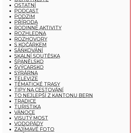
OSTATNÍ
PODCAST
PODZIM
PŘÍRODA
RODINNÉ AKTIVITY
ROZHLEDNA
ROZHOVORY
S KOČÁRKEM
SÁŇKOVÁNÍ
SKALNÍ SOUTĚSKA
ŠPANĚLSKO
ŠVÝCARSKO
SÝRÁRNA
TELEVIZE
TÉMATICKÉ TRASY
TIPY NA CESTOVÁNÍ
TO NEJLEPŠÍ Z KANTONU BERN
TRADICE
TURISTIKA
VÁNOCE
VISUTÝ MOST
VODOPÁDY
ZAJÍMAVÉ FOTO