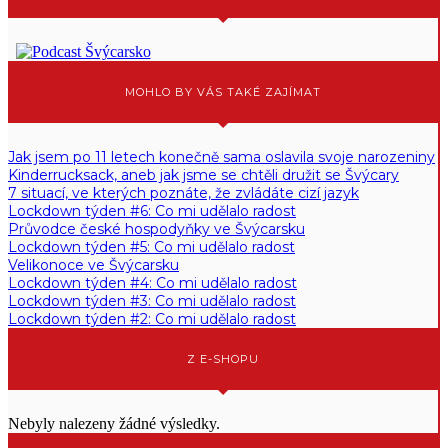
MOHLO BY VÁS TAKÉ ZAJÍMAT
Jak jsem po 11 letech konečně sama oslavila svoje narozeniny
Kinderrucksack, aneb jak jsme se chtěli družit se Švýcary
7 situací, ve kterých poznáte, že zvládáte cizí jazyk
Lockdown týden #6: Co mi udělalo radost
Průvodce české hospodyňky ve Švýcarsku
Lockdown týden #5: Co mi udělalo radost
Velikonoce ve Švýcarsku
Lockdown týden #4: Co mi udělalo radost
Lockdown týden #3: Co mi udělalo radost
Lockdown týden #2: Co mi udělalo radost
Z E-SHOPU
Nebyly nalezeny žádné výsledky.