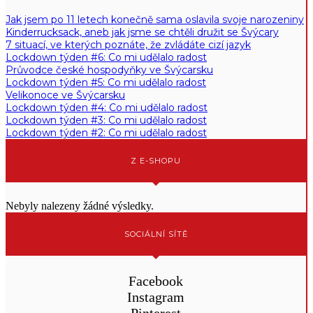
Jak jsem po 11 letech konečně sama oslavila svoje narozeniny
Kinderrucksack, aneb jak jsme se chtěli družit se Švýcary
7 situací, ve kterých poznáte, že zvládáte cizí jazyk
Lockdown týden #6: Co mi udělalo radost
Průvodce české hospodyňky ve Švýcarsku
Lockdown týden #5: Co mi udělalo radost
Velikonoce ve Švýcarsku
Lockdown týden #4: Co mi udělalo radost
Lockdown týden #3: Co mi udělalo radost
Lockdown týden #2: Co mi udělalo radost
Z E-SHOPU
Nebyly nalezeny žádné výsledky.
SOCIÁLNÍ SÍTĚ
Facebook
Instagram