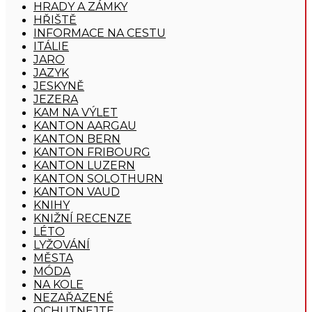
HRADY A ZÁMKY
HŘIŠTĚ
INFORMACE NA CESTU
ITÁLIE
JARO
JAZYK
JESKYNĚ
JEZERA
KAM NA VÝLET
KANTON AARGAU
KANTON BERN
KANTON FRIBOURG
KANTON LUZERN
KANTON SOLOTHURN
KANTON VAUD
KNIHY
KNIŽNÍ RECENZE
LÉTO
LYŽOVÁNÍ
MĚSTA
MÓDA
NA KOLE
NEZAŘAZENÉ
OCHUTNEJTE