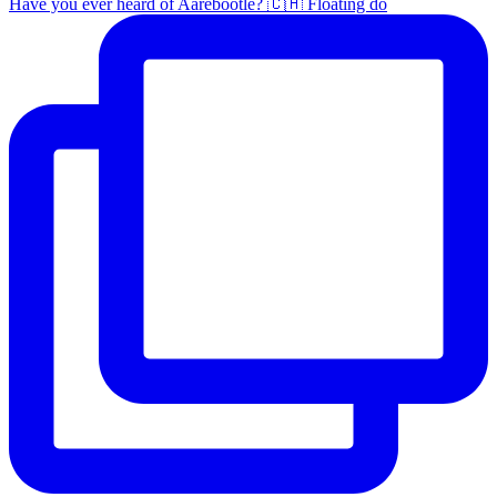
Have you ever heard of Aareböötle? 🇨🇭 Floating do