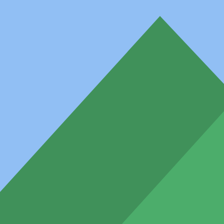
Náměstí Republiky.
PS: A ani mi za ten nápad platit nemusíte, já jen budu ráda, když ho
zrealizujete;)
Publikováno:
6. 12. 2012
Kategorie příspěvku:
ze života
Podnikatelský nápad
(Ne)specifická populace
Autor článku
Hana Hurábová
Napsat komentář
Vaše e-mailová adresa nebude zveřejněna.
Vyžadované informace