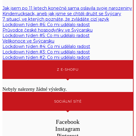
Jak jsem po 11 letech konečně sama oslavila svoje narozeniny
Kinderrucksack, aneb jak jsme se chtěli družit se Švýcary
7 situací, ve kterých poznáte, že zvládáte cizí jazyk
Lockdown týden #6: Co mi udělalo radost
Průvodce české hospodyňky ve Švýcarsku
Lockdown týden #5: Co mi udělalo radost
Velikonoce ve Švýcarsku
Lockdown týden #4: Co mi udělalo radost
Lockdown týden #3: Co mi udělalo radost
Lockdown týden #2: Co mi udělalo radost
Z E-SHOPU
Nebyly nalezeny žádné výsledky.
SOCIÁLNÍ SÍTĚ
Facebook
Instagram
Pinterest