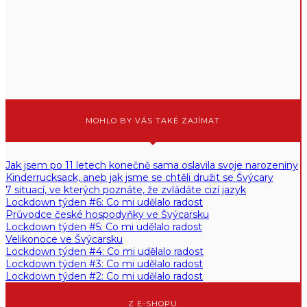
MOHLO BY VÁS TAKÉ ZAJÍMAT
Jak jsem po 11 letech konečně sama oslavila svoje narozeniny
Kinderrucksack, aneb jak jsme se chtěli družit se Švýcary
7 situací, ve kterých poznáte, že zvládáte cizí jazyk
Lockdown týden #6: Co mi udělalo radost
Průvodce české hospodyňky ve Švýcarsku
Lockdown týden #5: Co mi udělalo radost
Velikonoce ve Švýcarsku
Lockdown týden #4: Co mi udělalo radost
Lockdown týden #3: Co mi udělalo radost
Lockdown týden #2: Co mi udělalo radost
Z E-SHOPU