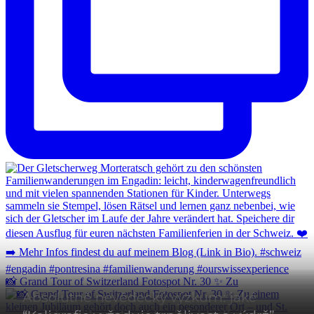
📸 Grand Tour of Switzerland Fotospot Nr. 30 ✨ Zu
Absolutně nevědecký výzkum: jaké