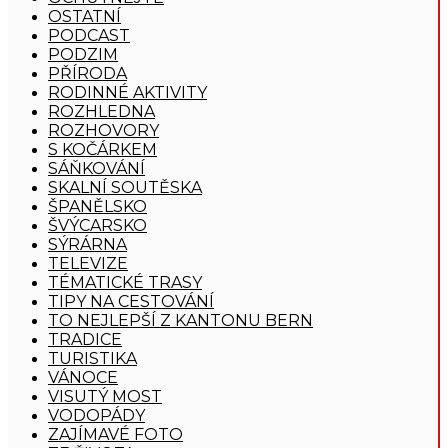
OSTATNÍ
PODCAST
PODZIM
PŘÍRODA
RODINNÉ AKTIVITY
ROZHLEDNA
ROZHOVORY
S KOČÁRKEM
SÁŇKOVÁNÍ
SKALNÍ SOUTĚSKA
ŠPANĚLSKO
ŠVÝCARSKO
SÝRÁRNA
TELEVIZE
TÉMATICKÉ TRASY
TIPY NA CESTOVÁNÍ
TO NEJLEPŠÍ Z KANTONU BERN
TRADICE
TURISTIKA
VÁNOCE
VISUTÝ MOST
VODOPÁDY
ZAJÍMAVÉ FOTO