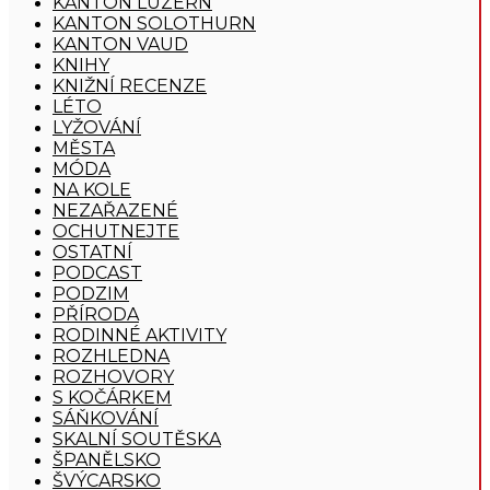
KANTON LUZERN
KANTON SOLOTHURN
KANTON VAUD
KNIHY
KNIŽNÍ RECENZE
LÉTO
LYŽOVÁNÍ
MĚSTA
MÓDA
NA KOLE
NEZAŘAZENÉ
OCHUTNEJTE
OSTATNÍ
PODCAST
PODZIM
PŘÍRODA
RODINNÉ AKTIVITY
ROZHLEDNA
ROZHOVORY
S KOČÁRKEM
SÁŇKOVÁNÍ
SKALNÍ SOUTĚSKA
ŠPANĚLSKO
ŠVÝCARSKO