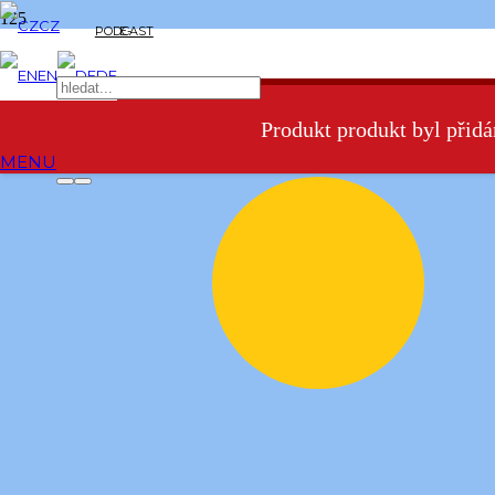
CZ
PODCAST
E-
Podnikatelský nápad
EN
DE
SHOP
Věřím, že nás závislých na ranní kávě je hodně. A to zejména z řad
takových, jejichž děti se v noci (i několikrát) budí, protože:
Produkt
produkt byl přidá
a) mají hlad
MENU
b) mají prdíky
c) rostou jim zoubky
d) myslí si, že vstávat ve 3 ráno je ohromná prča
e) dosaďte libovolné
Když se takhle budí děti dvě a vzájemně se doplňují, je deficit
spánku přímo úměrný dávce kofeinu, kterou je po takovéto noci
nutné do těla dostat. Je logické, že v ranním shonu, kdy je potřeba
vypravit děti do jeslí/školky/školy, se nám může o v klidu vypitém
šálku kávy nechat jen zdát. To se potom člověk dohrabe s dítkem do
školky jen s vypětím všech sil a doufá, že si v tom ranním
polokómatu nezapomněl pod kabátem pyžamo.
Proto bych měla nápad pro ty, kteří nemají do čeho píchnout a chtěli
by si vydělat. Postavte před každé takové vzdělávací zařízení stánek
s fakt dobrou kávou a máte o kšeft vystaráno. Příkladem budiž v
Praze např. Zebra Coffee ve vestibulu metra Palmovka nebo