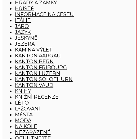
HRADY A ZÁMKY
HŘIŠTĚ
INFORMACE NA CESTU
ITÁLIE
JARO
JAZYK
JESKYNĚ
JEZERA
KAM NA VÝLET
KANTON AARGAU
KANTON BERN
KANTON FRIBOURG
KANTON LUZERN
KANTON SOLOTHURN
KANTON VAUD
KNIHY
KNIŽNÍ RECENZE
LÉTO
LYŽOVÁNÍ
MĚSTA
MÓDA
NA KOLE
NEZAŘAZENÉ
OCHUTNEJTE