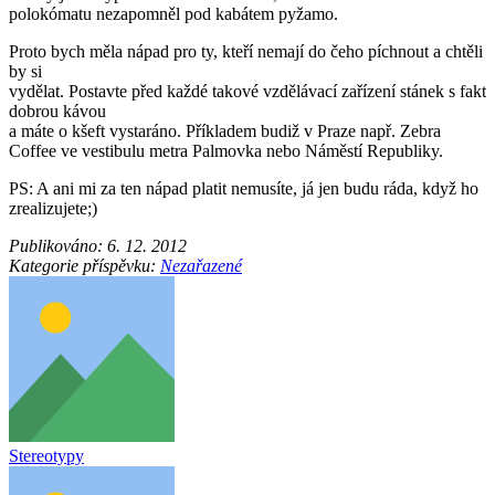
polokómatu nezapomněl pod kabátem pyžamo.
Proto bych měla nápad pro ty, kteří nemají do čeho píchnout a chtěli
by si
vydělat. Postavte před každé takové vzdělávací zařízení stánek s fakt
dobrou kávou
a máte o kšeft vystaráno. Příkladem budiž v Praze např. Zebra
Coffee ve vestibulu metra Palmovka nebo Náměstí Republiky.
PS: A ani mi za ten nápad platit nemusíte, já jen budu ráda, když ho
zrealizujete;)
Publikováno:
6. 12. 2012
Kategorie příspěvku:
Nezařazené
Stereotypy