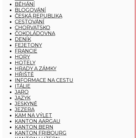
BĚHÁNÍ
BLOGOVÁNÍ
ČESKÁ REPUBLIKA
CESTOVÁNÍ
CHORVATSKO
ČOKOLÁDOVNA
DENÍK
FEJETONY
FRANCIE
HORY
HOTELY
HRADY A ZÁMKY
HŘIŠTĚ
INFORMACE NA CESTU
ITÁLIE
JARO
JAZYK
JESKYNĚ
JEZERA
KAM NA VÝLET
KANTON AARGAU
KANTON BERN
KANTON FRIBOURG