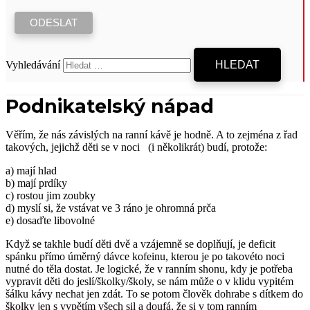
Vyhledávání
Podnikatelský nápad
Věřím, že nás závislých na ranní kávě je hodně. A to zejména z řad
takových, jejichž děti se v noci (i několikrát) budí, protože:
a) mají hlad
b) mají prdíky
c) rostou jim zoubky
d) myslí si, že vstávat ve 3 ráno je ohromná prča
e) dosaďte libovolné
Když se takhle budí děti dvě a vzájemně se doplňují, je deficit
spánku přímo úměrný dávce kofeinu, kterou je po takovéto noci
nutné do těla dostat. Je logické, že v ranním shonu, kdy je potřeba
vypravit děti do jeslí/školky/školy, se nám může o v klidu vypitém
šálku kávy nechat jen zdát. To se potom člověk dohrabe s dítkem do
školky jen s vypětím všech sil a doufá, že si v tom ranním