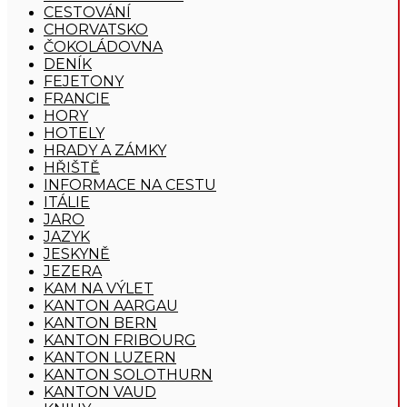
CESTOVÁNÍ
CHORVATSKO
ČOKOLÁDOVNA
DENÍK
FEJETONY
FRANCIE
HORY
HOTELY
HRADY A ZÁMKY
HŘIŠTĚ
INFORMACE NA CESTU
ITÁLIE
JARO
JAZYK
JESKYNĚ
JEZERA
KAM NA VÝLET
KANTON AARGAU
KANTON BERN
KANTON FRIBOURG
KANTON LUZERN
KANTON SOLOTHURN
KANTON VAUD