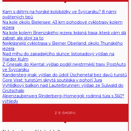
Kam s dětmi na horské koloběžky ve Švýcarsku? 8 námi
ověřených tipů
Na kole okolo Bielersee: 43 km pohodové cyklotrasy kolem
jezera
Na kole kolem Brienzského jezera: krásná trasa, která vám dá
zabrat, ale stojí za to
Nejkrásnější cyklotrasa v Berner Oberland: okolo Thunského
jezera
Nad mlhu do zapadajícího slunce: listopadový výšlap na
Harder Kulm
Z Griesalp do Kiental: výšlap podél nejstrmější trasy PostAuto
ve Švýcarsku
Kandersteg jinak: výšlap do údolí Üschenetal bez davů turistů
Gore Virat: turistům skrytá soutěska v pohoří Jura
Vyhlídkový balkon nad Lauterbrunnen: výšlap ze Sulwald do
Grütschalp
Alpenzauberweg Rinderberg–Horneggli: rodinná túra s 360°
výhledy
Z E-SHOPU