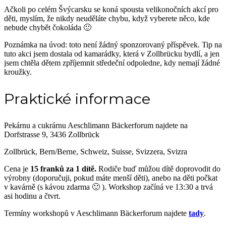
Ačkoli po celém Švýcarsku se koná spousta velikonočních akcí pro
děti, myslím, že nikdy neuděláte chybu, když vyberete něco, kde
nebude chybět čokoláda 🙂
Poznámka na úvod: toto není žádný sponzorovaný příspěvek. Tip na
tuto akci jsem dostala od kamarádky, která v Zollbrücku bydlí, a jen
jsem chtěla dětem zpříjemnit středeční odpoledne, kdy nemají žádné
kroužky.
Praktické
informace
Pekárnu a cukrárnu Aeschlimann Bäckerforum najdete na
Dorfstrasse 9, 3436 Zollbrück
Zollbrück, Bern/Berne, Schweiz, Suisse, Svizzera, Svizra
Cena je
15 franků za 1 dítě.
Rodiče buď můžou dítě doprovodit do
výrobny (doporučuji, pokud máte menší děti), anebo na děti počkat
v kavárně (s kávou zdarma 🙂 ). Workshop začíná ve 13:30 a trvá
asi hodinu a čtvrt.
Termíny workshopů v Aeschlimann Bäckerforum najdete
tady
.