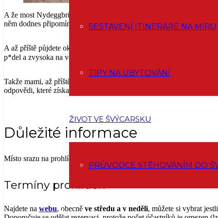
A že most Nydeggbrücke přes řeku Aare z roku 1844 byl ve své do
něm dodnes připomínají, že středověké město připomínalo pevnost. Ne
SESTAVENÍ ITINERÁŘE NA MÍRU
A až příště půjdete okolo zdejší katerdrály, pohleďte vzhůru a pozorně
p*del a zvysoka na vás se*e 😀 Víte proč? A víte, kde najdete ukrytá 
TIPY NA UBYTOVÁNÍ
Takže mami, až příště přijedeš, tak už víš, ža na všechny tyto otázky,
odpovědi, které získaly právě během prohlídky 🙂
ŽIVOT VE ŠVÝCARSKU
Důležité informace
Místo srazu na prohlídku je před restaurací
Altes Tramdepot
(
Grosse
PRŮVODCE STĚHOVÁNÍM DO Š
Termíny prohlídek
Najdete na
webu
, obecně
ve středu a v neděli
, můžete si vybrat jest
Doporučuje se udělat rezervaci, protože počet účastníků je omezen (lz