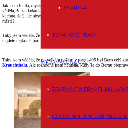
Jak jsem říkala, myslela jsem, že vím o Bernu dost, ale milá průvo
SÝRÁRNA
věděla, že zakladatelem Bernu byl vévoda Berchtold z Zähringenu, a 
kachna, že!), ale absolutně jsem netušila, že měl v Bernu také hrad. A p
městě?
TÉMATICKÉ TRASY
Taky jsem věděla, že centrum Bernu je se svými šesti kilometry podlo
najdete nejkratší podloubí a kde nejvyšší oblouk podloubí. Vy to víte?
Taky jsem věděla, že po velkém požáru v roce 1405 byl Bern celý zno
INFORMACE NA CESTU
Krauchthalu
. Ale rozhodně jsem netušila, kudy se do Bernu přepra
ZDARMA ITINERÁŘ FLIMS LAAX 
ČTYŘDENNÍ ITINERÁŘ PRO OBL