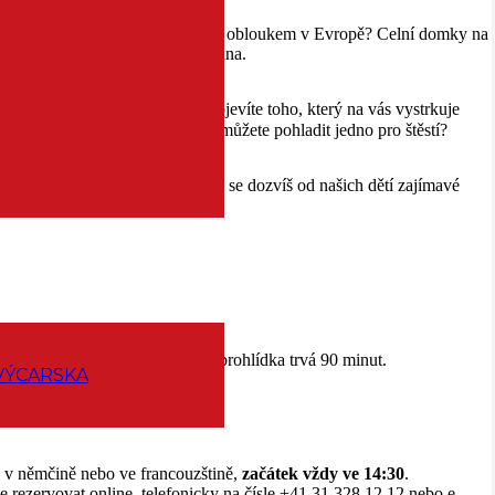
bě mostem s největším kamenným obloukem v Evropě? Celní domky na
daleko také stávala městská brána.
 si prohlédněte chrliče. Třeba objevíte toho, který na vás vystrkuje
malá kamenná zvířátka a kde si můžete pohladit jedno pro štěstí?
 které by tě možná ani nenapadly, se dozvíš od našich dětí zajímavé
r Muristalden 6, 3006 Bern
), prohlídka trvá 90 minut.
VÝCARSKA
li v němčině nebo ve francouzštině,
začátek vždy ve 14:30
.
e rezervovat online, telefonicky na čísle +41 31 328 12 12 nebo e-