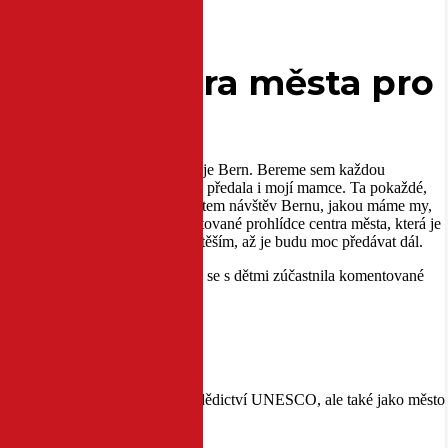
lídka centra města pro
 mé nejoblíbenější švýcarské město je Bern. Bereme sem každou
těší, že jsem svou lásku k Bernu předala i mojí mamce. Ta pokaždé,
 jsem si myslela, že s takovým počtem návštěv Bernu, jakou máme my,
takto mýlit! Při nedávné komentované prohlídce centra města, která je
avých informací, že se nesmírně těším, až je budu moc předávat dál.
ěsta Bern
. Ta mě pozvala, abych se s dětmi zúčastnila komentované
 mé vlastní.
ti
je zapsána na seznam světového dědictví UNESCO, ale také jako město
h historických „pikošek“.