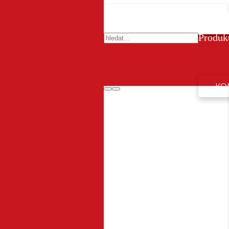
Produk
KO