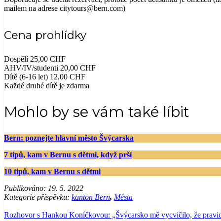
mailem na adrese citytours@bern.com)
Cena prohlídky
Dospělí 25,00 CHF
AHV/IV/studenti 20,00 CHF
Dítě (6-16 let) 12,00 CHF
Každé druhé dítě je zdarma
Mohlo by se vám také líbit
Bern: poznejte hlavní město Švýcarska
7 tipů, kam v Bernu s dětmi, když prší
10 tipů, kam v Bernu s dětmi
Publikováno:
19. 5. 2022
Kategorie příspěvku:
kanton Bern
,
Města
Rozhovor s Hankou Koníčkovou: „Švýcarsko mě vycvičilo, že pravidla 