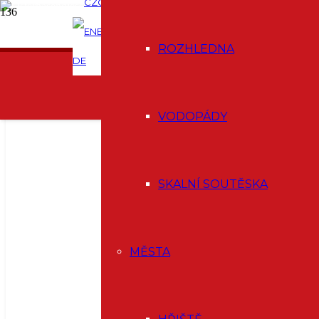
CZ
EN
PODCAST
E-SHOP
ROZHLEDNA
DE
VODOPÁDY
SKALNÍ SOUTĚSKA
MĚSTA