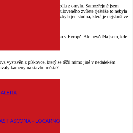
dkyně paní Therese Caruso mě vyvedla z omylu. Samozřejmě jsem
Bern se jmenuje Bern podle jím uloveného zvířete (ještěže to nebyla
roč tady už nestojí? Proč z něj zbyla jen studna, která je nejstarší ve
ubí nejdelší krytou nákupní třídou v Evropě. Ale nevěděla jsem, kde
va vystavěn z pískovce, který se těžil mimo jiné v nedalekém
vovaly kameny na stavbu města?
FALERA
AST ASCONA – LOCARNO