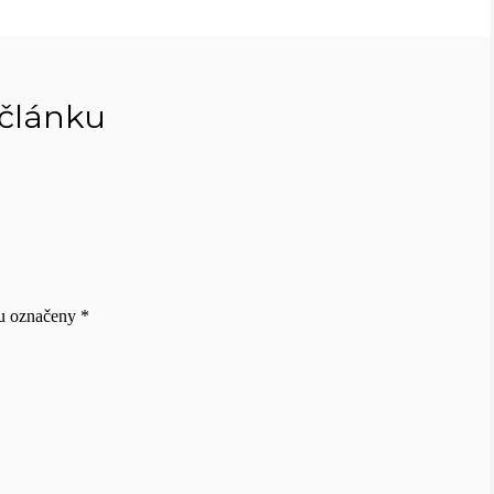
 článku
ou označeny
*