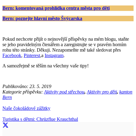
Bern: komentovaná prohlídka centra města pro děti
Bern: poznejte hlavní město Švýcarska
Pokud nechcete přijít o nejnovější příspěvky na mém blogu, staňte
se jeho pravidelným čtenářem a zaregistrujte se v pravém horním
rohu této stránky. Děkuji. Nezapomeňte mě také sledovat přes
Facebook
,
Pinterest
,a
Instagram
.
A samozřejmě se těším na všechny vaše tipy!
Publikováno:
23. 5. 2019
Kategorie příspěvku:
Aktivity pod střechou
,
Aktivity pro děti
,
kanton
Bern
Naše čokoládové zážitky
Turistika s dětmi: Chrüzflue Krauchthal