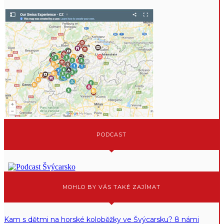
PODCAST
MOHLO BY VÁS TAKÉ ZAJÍMAT
Kam s dětmi na horské koloběžky ve Švýcarsku? 8 námi