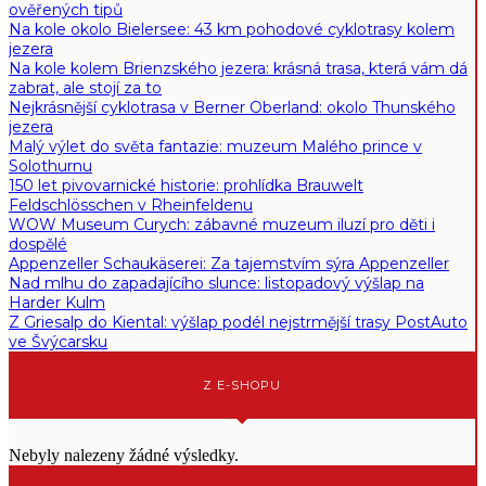
ověřených tipů
Na kole okolo Bielersee: 43 km pohodové cyklotrasy kolem
jezera
Na kole kolem Brienzského jezera: krásná trasa, která vám dá
zabrat, ale stojí za to
Nejkrásnější cyklotrasa v Berner Oberland: okolo Thunského
jezera
Malý výlet do světa fantazie: muzeum Malého prince v
Solothurnu
150 let pivovarnické historie: prohlídka Brauwelt
Feldschlösschen v Rheinfeldenu
WOW Museum Curych: zábavné muzeum iluzí pro děti i
dospělé
Appenzeller Schaukäserei: Za tajemstvím sýra Appenzeller
Nad mlhu do zapadajícího slunce: listopadový výšlap na
Harder Kulm
Z Griesalp do Kiental: výšlap podél nejstrmější trasy PostAuto
ve Švýcarsku
Z E-SHOPU
Nebyly nalezeny žádné výsledky.