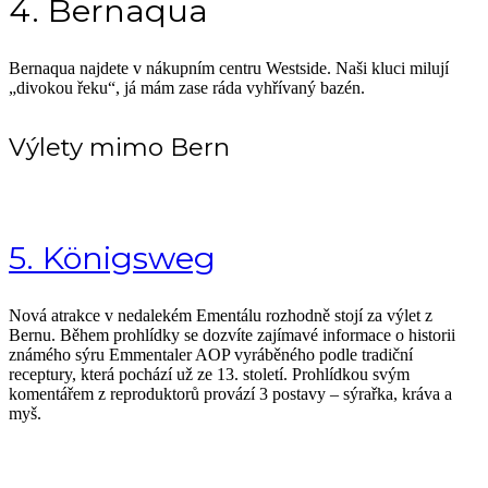
4. Bernaqua
Bernaqua najdete v nákupním centru Westside. Naši kluci milují
„divokou řeku“, já mám zase ráda vyhřívaný bazén.
Výlety mimo Bern
5. Königsweg
Nová atrakce v nedalekém Ementálu rozhodně stojí za výlet z
Bernu. Během prohlídky se dozvíte zajímavé informace o historii
známého sýru Emmentaler AOP vyráběného podle tradiční
receptury, která pochází už ze 13. století. Prohlídkou svým
komentářem z reproduktorů provází 3 postavy – sýrařka, kráva a
myš.