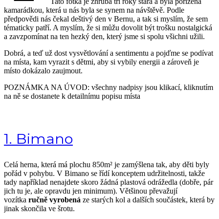
Tato fotka je zhruba tři roky stará a byla pořízená
kamarádkou, která u nás byla se synem na návštěvě. Podle
předpovědi nás čekal deštivý den v Bernu, a tak si myslím, že sem
tématicky patří. A myslím, že si můžu dovolit být trošku nostalgická
a zavzpomínat na ten hezký den, který jsme si spolu všichni užili.
Dobrá, a teď už dost vysvětlování a sentimentu a pojďme se podívat
na místa, kam vyrazit s dětmi, aby si vybily energii a zároveň je
místo dokázalo zaujmout.
POZNÁMKA NA ÚVOD: všechny nadpisy jsou klikací, kliknutím
na ně se dostanete k detailnímu popisu místa
1. Bimano
Celá herna, která má plochu 850m² je zamýšlena tak, aby děti byly
pořád v pohybu. V Bimano se řídí konceptem udržitelnosti, takže
tady například nenajdete skoro žádná plastová odrážedla (dobře, pár
jich tu je, ale opravdu jen minimum). Většinou převažují
vozítka
ručně vyrobená
ze starých kol a dalších součástek, která by
jinak skončila ve šrotu.