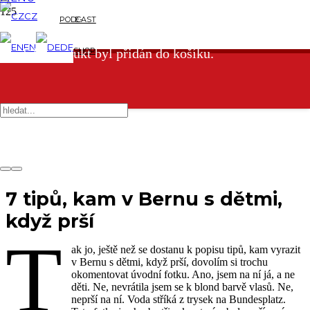
CZ
PODCAST
E-
EN
DE
SHOP
Produkt
produkt byl přidán do košíku.
7 tipů, kam v Bernu s dětmi,
když prší
T
ak jo, ještě než se dostanu k popisu tipů, kam vyrazit
v Bernu s dětmi, když prší, dovolím si trochu
okomentovat úvodní fotku. Ano, jsem na ní já, a ne
děti. Ne, nevrátila jsem se k blond barvě vlasů. Ne,
neprší na ní. Voda stříká z trysek na Bundesplatz.