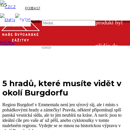
CZ
PODCAST
E-
EN
DE
SHOP
produkt byl
MENU
přidán do
košíku.
5 hradů, které musíte vidět v
okolí Burgdorfu
Region Burgdorf v Emmentalu není jen sýrový ráj, ale i místo s
pohádkovými hrady a zámečky! Pravda, některé připomínají spíš
panská vesnická sídla, ale to jim neubírá na kráse. A navíc jsou to
ideální cíle pro vaše ať už pěší, anebo cyklotoulky v tomto
malebném regionu. Vydejte se se mnou na historickou výpravu v