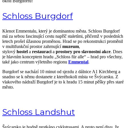
okolí Burgdorfu!
Schloss Burgdorf
Klenot Emmentalu, který je dominantou města. Schloss Burgdorf
má za sebou fascinující cestu napříč staletími, přičemž v posledních
letech prošel úžasnou proměnou. Hrad se po rekonstrukci proměnil
v multifunkční prostor zahrnující
muzeum
,
stylový
hostel
a
restauraci
a
prostory pro slavnostní akce
. Dnes
je hlavním konceptem hradu „Schloss für alle“ – hrad pro všechny,
také jako centrum výletního regionu
Emmental
.
Burgdorf se nachází 10 minut od sjezdu z dálnice A1 Kirchberg a
snadno se k němu dostanete z kteréhokoli místa ve Švýcarsku. Z
vlakového nádraží Burgdorf je to k hradu 15 minut pěšky přes staré
město.
Schloss Landshut
Švýcarsko je hodně protkáno cyklotrasami. A proto není divu, že