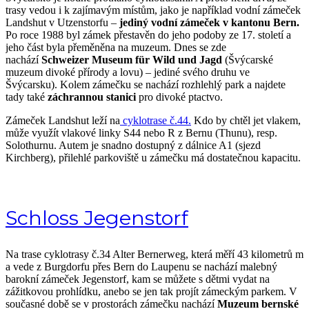
trasy vedou i k zajímavým místům, jako je například vodní zámeček
Landshut v Utzenstorfu –
jediný vodní zámeček v kantonu Bern.
Po roce 1988 byl zámek přestavěn do jeho podoby ze 17. století a
jeho část byla přeměněna na muzeum. Dnes se zde
nachází
Schweizer Museum für Wild und Jagd
(Švýcarské
muzeum divoké přírody a lovu) – jediné svého druhu ve
Švýcarsku). Kolem zámečku se nachází rozhlehlý park a najdete
tady také
záchrannou stanici
pro divoké ptactvo.
Zámeček Landshut leží na
cyklotrase č.44.
Kdo by chtěl jet vlakem,
může využít vlakové linky S44 nebo R z Bernu (Thunu), resp.
Solothurnu. Autem je snadno dostupný z dálnice A1 (sjezd
Kirchberg), přilehlé parkoviště u zámečku má dostatečnou kapacitu.
Schloss Jegenstorf
Na trase cyklotrasy č.34 Alter Bernerweg, která měří 43 kilometrů m
a vede z Burgdorfu přes Bern do Laupenu se nachází malebný
barokní zámeček Jegenstorf, kam se můžete s dětmi vydat na
zážitkovou prohlídku, anebo se jen tak projít zámeckým parkem. V
současné době se v prostorách zámečku nachází
Muzeum bernské