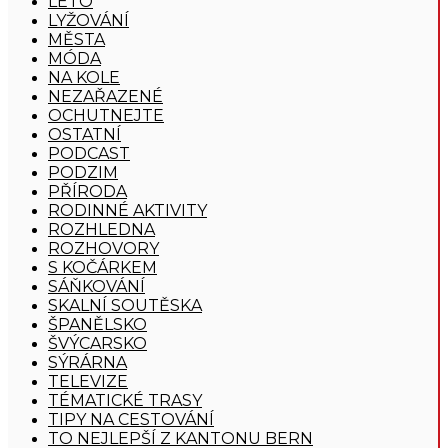
LÉTO
LYŽOVÁNÍ
MĚSTA
MÓDA
NA KOLE
NEZAŘAZENÉ
OCHUTNEJTE
OSTATNÍ
PODCAST
PODZIM
PŘÍRODA
RODINNÉ AKTIVITY
ROZHLEDNA
ROZHOVORY
S KOČÁRKEM
SÁŇKOVÁNÍ
SKALNÍ SOUTĚSKA
ŠPANĚLSKO
ŠVÝCARSKO
SÝRÁRNA
TELEVIZE
TÉMATICKÉ TRASY
TIPY NA CESTOVÁNÍ
TO NEJLEPŠÍ Z KANTONU BERN