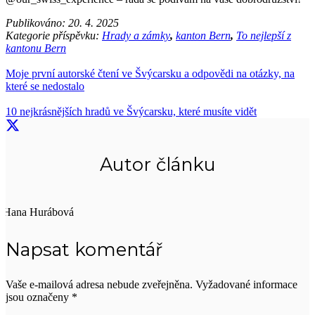
Publikováno:
20. 4. 2025
Kategorie příspěvku:
Hrady a zámky
,
kanton Bern
,
To nejlepší z
kantonu Bern
Moje první autorské čtení ve Švýcarsku a odpovědi na otázky, na
které se nedostalo
10 nejkrásnějších hradů ve Švýcarsku, které musíte vidět
Autor článku
Hana Hurábová
Napsat komentář
Vaše e-mailová adresa nebude zveřejněna.
Vyžadované informace
jsou označeny
*