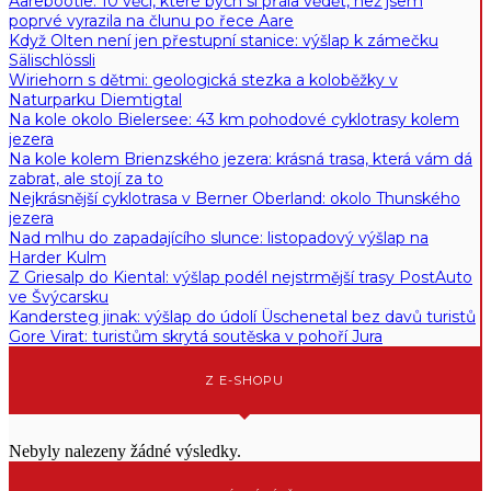
Aareböötle: 10 věcí, které bych si přála vědět, než jsem
poprvé vyrazila na člunu po řece Aare
Když Olten není jen přestupní stanice: výšlap k zámečku
Sälischlössli
Wiriehorn s dětmi: geologická stezka a koloběžky v
Naturparku Diemtigtal
Na kole okolo Bielersee: 43 km pohodové cyklotrasy kolem
jezera
Na kole kolem Brienzského jezera: krásná trasa, která vám dá
zabrat, ale stojí za to
Nejkrásnější cyklotrasa v Berner Oberland: okolo Thunského
jezera
Nad mlhu do zapadajícího slunce: listopadový výšlap na
Harder Kulm
Z Griesalp do Kiental: výšlap podél nejstrmější trasy PostAuto
ve Švýcarsku
Kandersteg jinak: výšlap do údolí Üschenetal bez davů turistů
Gore Virat: turistům skrytá soutěska v pohoří Jura
Z E-SHOPU
Nebyly nalezeny žádné výsledky.