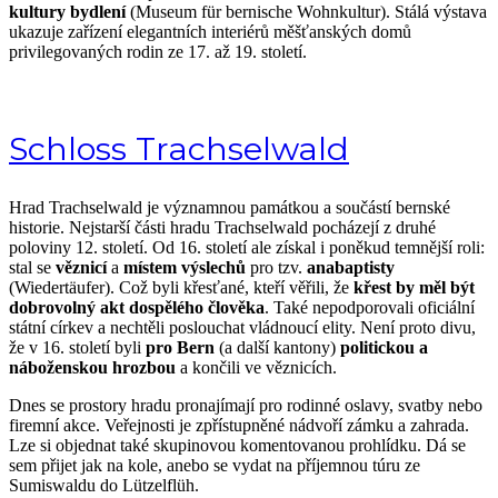
kultury bydlení
(Museum für bernische Wohnkultur). Stálá výstava
ukazuje zařízení elegantních interiérů měšťanských domů
privilegovaných rodin ze 17. až 19. století.
Schloss Trachselwald
Hrad Trachselwald je významnou památkou a součástí bernské
historie. Nejstarší části hradu Trachselwald pocházejí z druhé
poloviny 12. století. Od 16. století ale získal i poněkud temnější roli:
stal se
věznicí
a
místem výslechů
pro tzv.
anabaptisty
(Wiedertäufer). Což byli křesťané, kteří věřili, že
křest by měl být
dobrovolný akt dospělého člověka
. Také nepodporovali oficiální
státní církev a nechtěli poslouchat vládnoucí elity. Není proto divu,
že v 16. století byli
pro Bern
(a další kantony)
politickou a
náboženskou hrozbou
a končili ve věznicích.
Dnes se prostory hradu pronajímají pro rodinné oslavy, svatby nebo
firemní akce. Veřejnosti je zpřístupněné nádvoří zámku a zahrada.
Lze si objednat také skupinovou komentovanou prohlídku. Dá se
sem přijet jak na kole, anebo se vydat na příjemnou túru ze
Sumiswaldu do Lützelflüh.