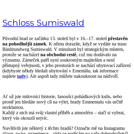
Schloss Sumiswald
Původní hrad ze začátku 13. století byl v 16.–17. století
přestavěn
na pohodlnější zámek
. K němu dorazíte, když se vydáte na trasu
Bänlirundweg Sumiswald. V minulusti byl strategickým místem,
protože se nacházel
na obchodní cestě
, což mu dodávalo na
významu. Zámeček patří nyní soukromým majitelům a není
přístupný veřejnosti, v jeho prostorách se nachází ubytovací zařízení
(kdybyste někdy hledali ubytování v Ementálu, tak informace
najdete
tady
). Ale aspoň tady můžete nakouknout na nádvoří.
Ať už jste milovníci historie, fanoušci pohádkových kulis, nebo
prostě jen hledáte nový cíl na výlet, hrady Emmentalu vás určitě
nezklamou.
Každý z nich má svůj vlastní příběh a atmosféru – stačí si vybrat,
který vás okouzlí nejvíc.
Navštívili jste některý z těchto hradů? Označte mě na Instagramu
@our_swiss_experience – ráda se podívám na vaše dobrodružství!