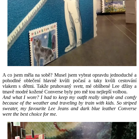
A co jsem měla na sobě? Musel jsem vybrat opravdu jednoduché a
pohodlné oblečení hlavně kvůli počasí a taky kvůli cestování
vlakem s dětmi. Takže pruhovaný svetr, mé oblíbené Lee džíny a
tmavě modré kožené Converse byly pro mě tou nejlepší volbou.
And what I wore? I had to keep my outfit really simple and comfy
because of the weather and traveling by train with kids. So striped
sweater, my favourite Lee Jeans and dark blue leather Converse
were the best choice for me.