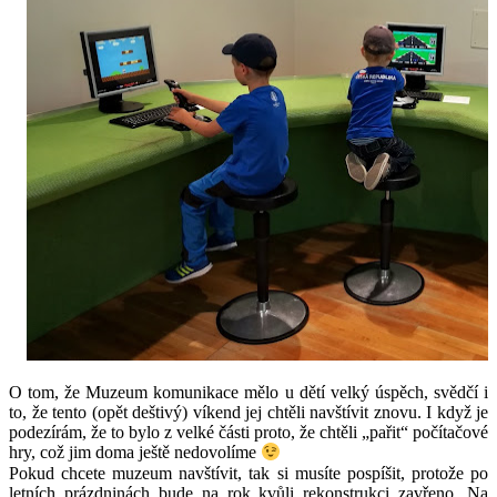
O tom, že Muzeum komunikace mělo u dětí velký úspěch, svědčí i
to, že tento (opět deštivý) víkend jej chtěli navštívit znovu. I když je
podezírám, že to bylo z velké části proto, že chtěli „pařit“ počítačové
hry, což jim doma ještě nedovolíme
Pokud chcete muzeum navštívit, tak si musíte pospíšit, protože po
letních prázdninách bude na rok kvůli rekonstrukci zavřeno. Na