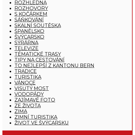
ROZHLEDNA
ROZHOVORY
S KOČÁRKEM
SÁŇKOVÁNÍ
SKALNÍ SOUTĚSKA
ŠPANĚLSKO
ŠVÝCARSKO
SÝRÁRNA
TELEVIZE
TÉMATICKÉ TRASY
TIPY NA CESTOVÁNÍ
TO NEJLEPŠÍ Z KANTONU BERN
TRADICE
TURISTIKA
VÁNOCE
VISUTÝ MOST
VODOPÁDY
ZAJÍMAVÉ FOTO
ZE ŽIVOTA
ZIMA
ZIMNÍ TURISTIKA
ŽIVOT VE ŠVÝCARSKU