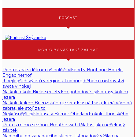
PODCAST
MOHLO BY VÁS TAKÉ ZAJÍMAT
Pontresina s dětmi: náš holčičí víkend v Boutique Hotelu
Engadinerhof
9 nejlepších výletů v regionu Fribourg během mistrovství
světa v hokeji
Na kole okolo Bielersee: 43 km pohodové cyklotrasy kolem
jezera
Na kole kolem Brienzského jezera: krásná trasa, která vám dá
zabrat, ale stojí za to
Nejkrásnější cyklotrasa v Berner Oberland: okolo Thunského
jezera
Pilatus mimo sezónu: Breathe with Pilatus jako nečekaný
zážitek
Nad mlhu do zapadajícího slunce: listopadový výšlap na