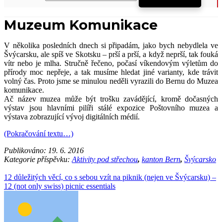
Muzeum Komunikace
V několika posledních dnech si připadám, jako bych nebydlela ve
Švýcarsku, ale spíš ve Skotsku – prší a prší, a když neprší, tak fouká
vítr nebo je mlha. Stručně řečeno, počasí víkendovým výletům do
přírody moc nepřeje, a tak musíme hledat jiné varianty, kde trávit
volný čas. Proto jsme se minulou neděli vyrazili do Bernu do Muzea
komunikace.
Ač název muzea může být trošku zavádějící, kromě dočasných
výstav jsou hlavními pilíři stálé expozice Poštovního muzea a
výstava zobrazující vývoj digitálních médií.
(Pokračování textu…)
Publikováno:
19. 6. 2016
Kategorie příspěvku:
Aktivity pod střechou
,
kanton Bern
,
Švýcarsko
12 důležitých věcí, co s sebou vzít na piknik (nejen ve Švýcarsku) –
12 (not only swiss) picnic essentials