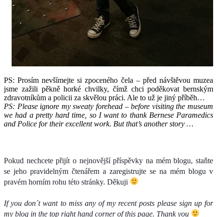
PS: Prosím nevšímejte si zpoceného čela – před návštěvou muzea
jsme zažili pěkně horké chvilky, čímž chci poděkovat bernským
zdravotníkům a policii za skvělou práci. Ale to už je jiný příběh…
PS: Please ignore my sweaty forehead – before visiting the museum
we had a pretty hard time, so I want to thank Bernese Paramedics
and Police for their excellent work. But that’s another story …
Pokud nechcete přijít o nejnovější příspěvky na mém blogu, staňte
se jeho pravidelným čtenářem a zaregistrujte se na mém blogu v
pravém horním rohu této stránky. Děkuji
If you don´t want to miss any of my recent posts please sign up for
my blog in the top right hand corner of this page. Thank you