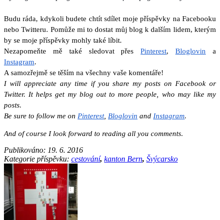
Budu ráda, kdykoli budete chtít sdílet moje příspěvky na Facebooku 
nebo Twitteru. Pomůže mi to dostat můj blog k dalším lidem, kterým 
by se moje příspěvky mohly také líbit. 
Nezapomeňte mě také sledovat přes 
Pinterest
, 
Bloglovin
 a 
Instagram
.
A samozřejmě se těším na všechny vaše komentáře!
I will appreciate any time if you share my posts on Facebook or 
Twitter. It helps get my blog out to more people, who may like my 
posts.
Be sure to follow me on 
Pinterest
, 
Bloglovin
 and 
Instagram
.
And of course I look forward to reading all you comments.
Publikováno:
19. 6. 2016
Kategorie příspěvku:
cestování
,
kanton Bern
,
Švýcarsko