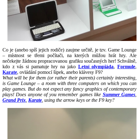
Co je (anebo spíš jejich rodiče) zaujme určitě, je tzv. Game Lounge
– místnost se třemi počítači, na kterých můžou hrát hry. Ale
nečekejte žádnou propracovanou grafiku současných her! Schválně,
kdo z vás si pamatuje hry na jako
Letní olympiáda
,
Formule
,
Karate
, ovládání pomocí šipek, anebo klávesy F9?
What will be for them (or rather their parents) certainly interesting,
is Game Lounge – a room with three computers on which you can
play games. But do not expect any fancy graphics of contemporary
plays! Does anyone of you remember games like
Summer Games
,
Grand Prix
,
Karate
, using the arrow keys or the F9 key?