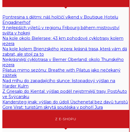
Pontresina s dětmi: náš holčičí víkend v Boutique Hotelu
Engadinerhof
9 nejlepších výletů v regionu Fribourg během mistrovství
světa v hokeji
Na kole okolo Bielersee: 43 km pohodové cyklotrasy kolem
jezera
Na kole kolem Brienzského jezera: krásná trasa, která vám dá
zabrat, ale stojí za to
Nejkrásnější cyklotrasa v Berner Oberland: okolo Thunského
jezera
Pilatus mimo sezónu: Breathe with Pilatus jako nečekaný
zážitek
Nad mlhu do zapadajícího slunce: listopadový výšlap na
Harder Kulm
Z Griesalp do Kiental: výšlap podél nejstrmější trasy PostAuto
ve Švýcarsku
Kandersteg jinak: výšlap do údolí Üschenetal bez davů turistů
Gore Virat: turistům skrytá soutěska v pohoří Jura
Z E-SHOPU