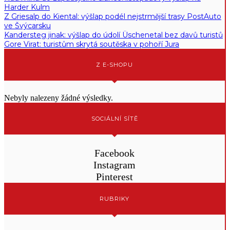
Harder Kulm
Z Griesalp do Kiental: výšlap podél nejstrmější trasy PostAuto
ve Švýcarsku
Kandersteg jinak: výšlap do údolí Üschenetal bez davů turistů
Gore Virat: turistům skrytá soutěska v pohoří Jura
Z E-SHOPU
Nebyly nalezeny žádné výsledky.
SOCIÁLNÍ SÍTĚ
Facebook
Instagram
Pinterest
RUBRIKY