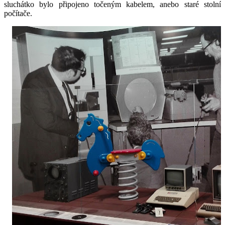
sluchátko bylo připojeno točeným kabelem, anebo staré stolní
počítače.