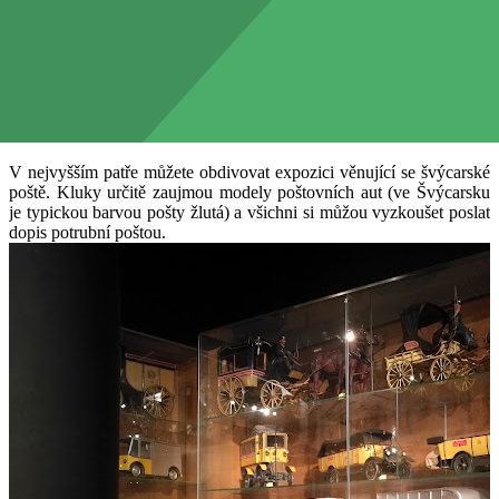
exhibition the Postal Museum and an exhibition depicting the
development of digital media.
Poštovní muzeum
V nejvyšším patře můžete obdivovat expozici věnující se švýcarské
poště. Kluky určitě zaujmou modely poštovních aut (ve Švýcarsku
je typickou barvou pošty žlutá) a všichni si můžou vyzkoušet poslat
dopis potrubní poštou.