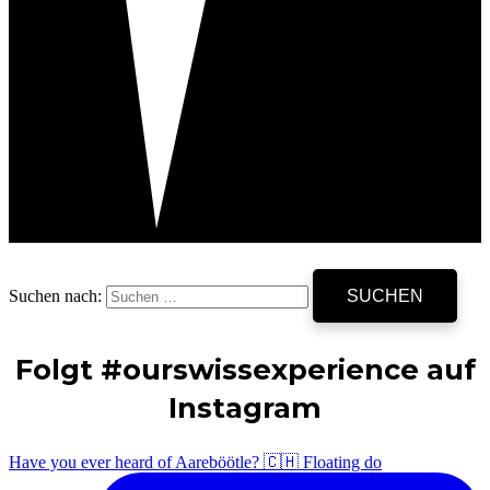
Suchen nach:
Folgt #ourswissexperience auf
Instagram
Have you ever heard of Aareböötle? 🇨🇭 Floating do