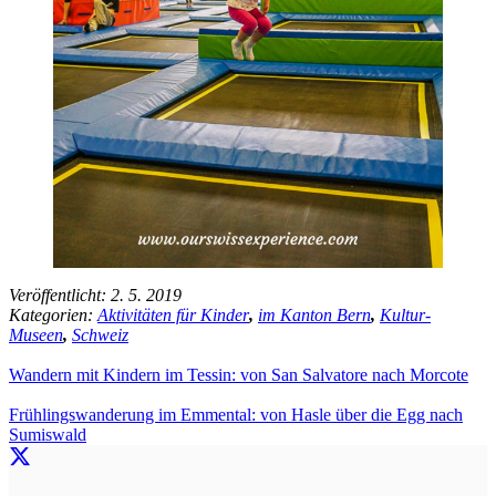
Veröffentlicht:
2. 5. 2019
Kategorien:
Aktivitäten für Kinder
,
im Kanton Bern
,
Kultur-
Museen
,
Schweiz
Wandern mit Kindern im Tessin: von San Salvatore nach Morcote
Frühlingswanderung im Emmental: von Hasle über die Egg nach
Sumiswald