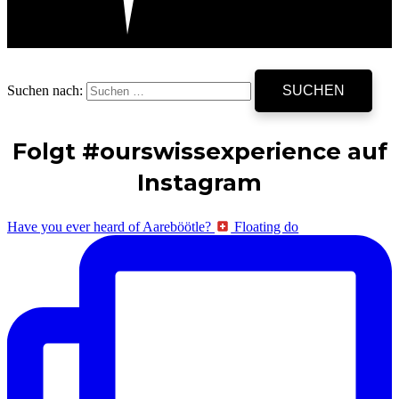
Suchen nach:
Folgt #ourswissexperience auf
Instagram
Have you ever heard of Aareböötle?
Floating do