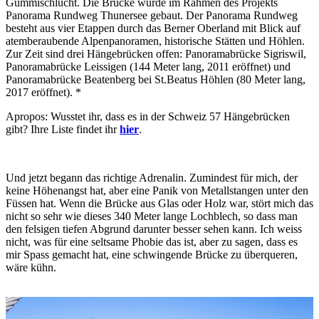
Gummischlucht. Die Brücke wurde im Rahmen des Projekts
Panorama Rundweg Thunersee gebaut. Der Panorama Rundweg
besteht aus vier Etappen durch das Berner Oberland mit Blick auf
atemberaubende Alpenpanoramen, historische Stätten und Höhlen.
Zur Zeit sind drei Hängebrücken offen: Panoramabrücke Sigriswil,
Panoramabrücke Leissigen (144 Meter lang, 2011 eröffnet) und
Panoramabrücke Beatenberg bei St.Beatus Höhlen (80 Meter lang,
2017 eröffnet). *
Apropos: Wusstet ihr, dass es in der Schweiz 57 Hängebrücken
gibt? Ihre Liste findet ihr
hier
.
Und jetzt begann das richtige Adrenalin. Zumindest für mich, der
keine Höhenangst hat, aber eine Panik von Metallstangen unter den
Füssen hat. Wenn die Brücke aus Glas oder Holz war, stört mich das
nicht so sehr wie dieses 340 Meter lange Lochblech, so dass man
den felsigen tiefen Abgrund darunter besser sehen kann. Ich weiss
nicht, was für eine seltsame Phobie das ist, aber zu sagen, dass es
mir Spass gemacht hat, eine schwingende Brücke zu überqueren,
wäre kühn.