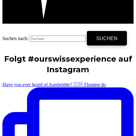
Suchen nach:
Folgt #ourswissexperience auf
Instagram
Have you ever heard of Aareböötle? 🇨🇭 Floating do