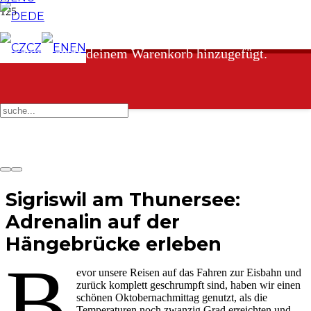
DE
CZ
EN
Produkt
wurde deinem Warenkorb hinzugefügt.
Sigriswil am Thunersee:
Adrenalin auf der
Hängebrücke erleben
B
evor unsere Reisen auf das Fahren zur Eisbahn und
zurück komplett geschrumpft sind, haben wir einen
schönen Oktobernachmittag genutzt, als die
Temperaturen noch zwanzig Grad erreichten und