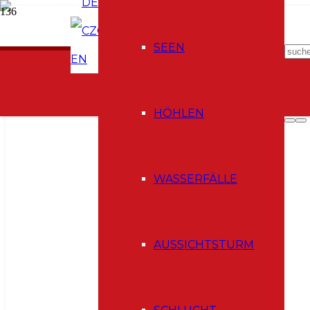
DE
CZ
SEEN
EN
HÖHLEN
WASSERFÄLLE
AUSSICHTSTURM