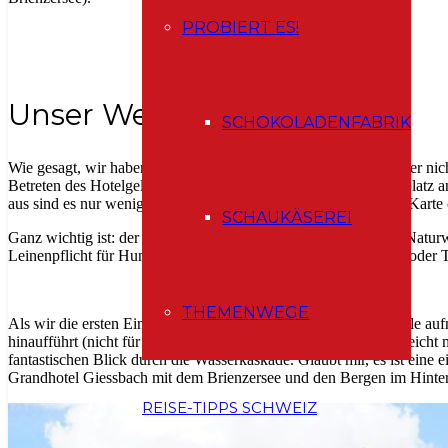
PROBIERT ES!
Unser Weg
SCHOKOLADENFABRIK
Wie gesagt, wir haben das Auto auf dem Parkplatz gelassen. Aber nic
Betreten des Hotelgeländes gibt es einen „improvisierten“ Parkplatz an
aus sind es nur wenige Gehminuten zu den Wasserfällen (siehe Karte o
SCHAUKÄSEREI
Ganz wichtig ist: der Naturpark Giessbach seit 2025 Teil eines Naturw
Leinenpflicht für Hunde und das Mitnehmen von Pflanzen und/oder Ti
THEMENWEGE
Als wir die ersten Eindrücke von der Aussicht auf die Wasserfälle au
hinaufführt (nicht für den Kinderwagen geeignet). Sehr bald erreic
fantastischen Blick durch die Wasserkaskade. Glaubt mir, es ist eine 
Grandhotel Giessbach mit dem Brienzersee und den Bergen im Hinterg
REISE-TIPPS SCHWEIZ