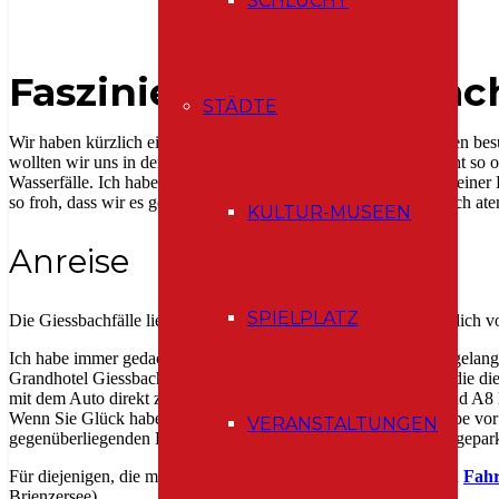
SCHLUCHT
Faszinierende Giessbach
STÄDTE
Wir haben kürzlich eine Veranstaltung in der Nähe von Interlaken be
wollten wir uns in der näheren Umgebung umsehen, da wir nicht so o
Wasserfälle. Ich habe es schon lange auf meiner „Bucket-liste“, einer
so froh, dass wir es getan haben, denn die Erfahrung war wirklich 
KULTUR-MUSEEN
Anreise
SPIELPLATZ
Die Giessbachfälle liegen auf der Südseite des Brienzersees, östlich v
Ich habe immer gedacht, dass man, um zu den Wasserfällen zu gelang
Grandhotel Giessbach (aber das kann teuer sein für diejenigen, die 
mit dem Auto direkt zum Hotelparkplatz fahren. Über die A6 und A8 
Wenn Sie Glück haben, fährt ein Postauto vor euch, das die Hupe v
VERANSTALTUNGEN
gegenüberliegenden Fahrer, dass ihr fahrt. Sobald ihr das Auto gepark
Für diejenigen, die mit dem Schiff fahren möchten, gibt es einen
Fahr
Brienzersee).