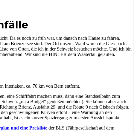
fälle
sucht. Da es noch zu früh war, um danach nach Hause zu fahren,
ft am Brienzersee sind. Der Ort unserer Wahl waren die Giessbach-
 Liste von Orten, die ich in der Schweiz besuchen möchte. Und ich bin
atemberaubend. Wir sind nie HINTER dem Wasserfall gelaufen.
on Interlaken, ca. 70 km von Bern entfernt.
en, eine Schifffahrt machen muss, dann eine Standseilbahn zum
die Schweiz „on a Budget“ genießen möchten). Sie können aber auch
Richtung Brienz, Ausfahrt 29, und die Route 9 nach Gisbach folgen.
or den geschwungenen Kurven ertönt – eine Warnung an den
t habt, ist es ein kurzer Spaziergang zum ersten Aussichtspunkt
plan und eine Preisliste
der BLS (Fährgesellschaft auf dem