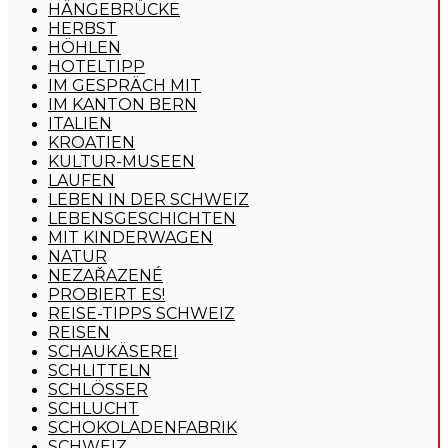
HÄNGEBRÜCKE
HERBST
HÖHLEN
HOTELTIPP
IM GESPRÄCH MIT
IM KANTON BERN
ITALIEN
KROATIEN
KULTUR-MUSEEN
LAUFEN
LEBEN IN DER SCHWEIZ
LEBENSGESCHICHTEN
MIT KINDERWAGEN
NATUR
NEZAŘAZENÉ
PROBIERT ES!
REISE-TIPPS SCHWEIZ
REISEN
SCHAUKÄSEREI
SCHLITTELN
SCHLÖSSER
SCHLUCHT
SCHOKOLADENFABRIK
SCHWEIZ