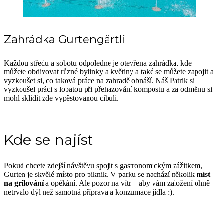
Zahrádka Gurtengärtli
Každou středu a sobotu odpoledne je otevřena zahrádka, kde
můžete obdivovat různé bylinky a květiny a také se můžete zapojit a
vyzkoušet si, co taková práce na zahradě obnáší. Náš Patrik si
vyzkoušel práci s lopatou při přehazování kompostu a za odměnu si
mohl sklidit zde vypěstovanou cibuli.
Kde se najíst
Pokud chcete zdejší návštěvu spojit s gastronomickým zážitkem,
Gurten je skvělé místo pro piknik. V parku se nachází několik
míst
na grilování
a opékání. Ale pozor na vítr – aby vám založení ohně
netrvalo dýl než samotná příprava a konzumace jídla :).