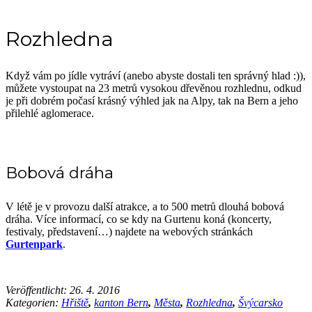
Rozhledna
Když vám po jídle vytráví (anebo abyste dostali ten správný hlad :)),
můžete vystoupat na 23 metrů vysokou dřevěnou rozhlednu, odkud
je při dobrém počasí krásný výhled jak na Alpy, tak na Bern a jeho
přilehlé aglomerace.
Bobová dráha
V létě je v provozu další atrakce, a to 500 metrů dlouhá bobová
dráha. Více informací, co se kdy na Gurtenu koná (koncerty,
festivaly, představení…) najdete na webových stránkách
Gurtenpark
.
Veröffentlicht:
26. 4. 2016
Kategorien:
Hřiště
,
kanton Bern
,
Města
,
Rozhledna
,
Švýcarsko