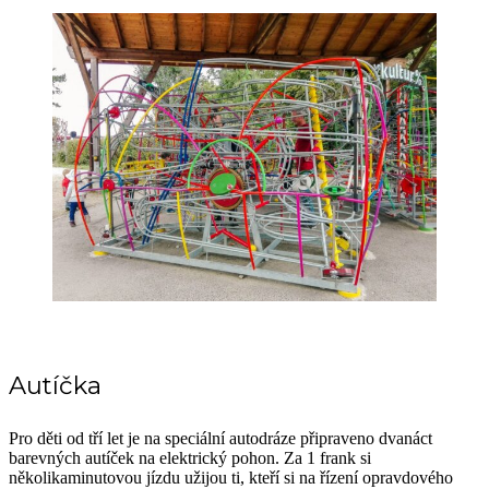
Autíčka
Pro děti od tří let je na speciální autodráze připraveno dvanáct
barevných autíček na elektrický pohon. Za 1 frank si
několikaminutovou jízdu užijou ti, kteří si na řízení opravdového