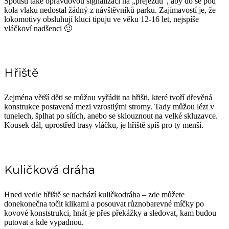
Spouští také opravdovou signalizaci na „přejezdu“, aby do se pod
kola vlaku nedostal žádný z návštěvníků parku. Zajímavostí je, že
lokomotivy obsluhují kluci tipuju ve věku 12-16 let, nejspíše
vláčkoví nadšenci 🙂
Hřiště
Zejména větší děti se můžou vyřádit na hřišti, které tvoří dřevěná
konstrukce postavená mezi vzrostlými stromy. Tady můžou lézt v
tunelech, šplhat po sítích, anebo se sklouznout na velké skluzavce.
Kousek dál, uprostřed trasy vláčku, je hřiště spíš pro ty menší.
Kuličková dráha
Hned vedle hřiště se nachází kuličkodráha – zde můžete
donekonečna točit klikami a posouvat různobarevné míčky po
kovové konststrukci, hnát je přes překážky a sledovat, kam budou
putovat a kde vypadnou.