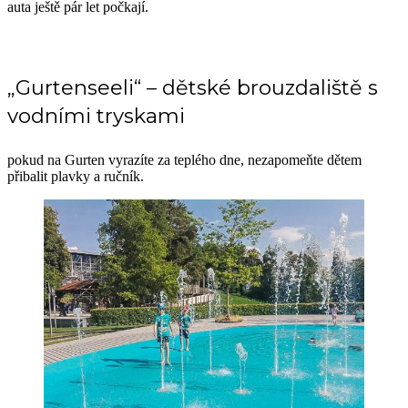
auta ještě pár let počkají.
„Gurtenseeli“ – dětské brouzdaliště s
vodními tryskami
pokud na Gurten vyrazíte za teplého dne, nezapomeňte dětem
přibalit plavky a ručník.