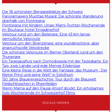
Die 18 schönsten Bergspielplätze der Schweiz
Panoramaweg Muottas Muragl: Die schönste Wanderung
oberhalb von Pontresina
Pontresina mit Kindern: Unser Mami-Tochter-Wochenende
im Boutique Hotel Engadinerhof
Velotour rund um den Bielersee: Eine 43 km lange,
gemütliche Veloroute
Velotour um den Brienzersee: eine wunderschöne, aber
anspruchsvolle Velostrecke
Die schönste Veloroute im Berner Oberland: rund um den
Thunersee
Ein Tagesausflug nach Domodossola mit der Tageskarte: Ein
Tag, zwei Länder und jede Menge Erlebnisse
Eine kleine Reise in die Welt der Fantasie: das Museum „Der
Kleine Prinz und seine Welt“ in Solothurn
150 Jahre Brauereigeschichte: Tour durch die Brauwelt
Feldschlösschen in Rheinfelden
Wenn Mama auf den Pause-Knopf drückt: Ein erholsames
Solo-Wochenende im Schweizerhof Flims
SOZIALE MEDIEN