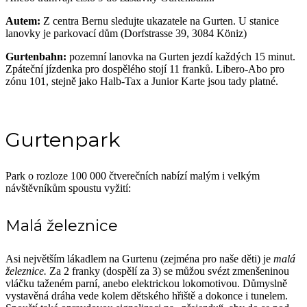
Autem:
Z centra Bernu sledujte ukazatele na Gurten. U stanice
lanovky je parkovací dům (Dorfstrasse 39, 3084 Köniz)
Gurtenbahn:
pozemní lanovka na Gurten jezdí každých 15 minut.
Zpáteční jízdenka pro dospělého stojí 11 franků. Libero-Abo pro
zónu 101, stejně jako Halb-Tax a Junior Karte jsou tady platné.
Gurtenpark
Park o rozloze 100 000 čtverečních nabízí malým i velkým
návštěvníkům spoustu vyžití:
Malá železnice
Asi největším lákadlem na Gurtenu (zejména pro naše děti) je
malá
železnice.
Za 2 franky (dospělí za 3) se můžou svézt zmenšeninou
vláčku taženém parní, anebo elektrickou lokomotivou. Důmyslně
vystavěná dráha vede kolem dětského hřiště a dokonce i tunelem.