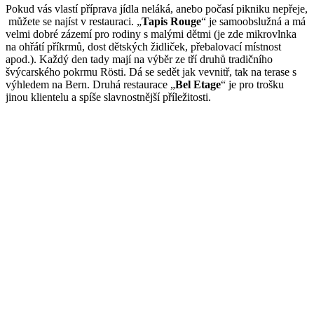
Pokud vás vlastí příprava jídla neláká, anebo počasí pikniku nepřeje,
můžete se najíst v restauraci. „
Tapis Rouge
“ je samoobslužná a má
velmi dobré zázemí pro rodiny s malými dětmi (je zde mikrovlnka
na ohřátí příkrmů, dost dětských židliček, přebalovací místnost
apod.). Každý den tady mají na výběr ze tří druhů tradičního
švýcarského pokrmu Rösti. Dá se sedět jak vevnitř, tak na terase s
výhledem na Bern. Druhá restaurace „
Bel Etage
“ je pro trošku
jinou klientelu a spíše slavnostnější příležitosti.