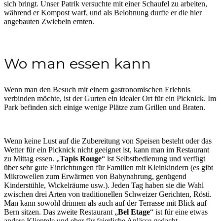
sich bringt. Unser Patrik versuchte mit einer Schaufel zu arbeiten,
während er Kompost warf, und als Belohnung durfte er die hier
angebauten Zwiebeln ernten.
Wo man essen kann
Wenn man den Besuch mit einem gastronomischen Erlebnis
verbinden möchte, ist der Gurten ein idealer Ort für ein Picknick. Im
Park befinden sich einige wenige Plätze zum Grillen und Braten.
Wenn keine Lust auf die Zubereitung von Speisen besteht oder das
Wetter für ein Picknick nicht geeignet ist, kann man im Restaurant
zu Mittag essen. „
Tapis Rouge
“ ist Selbstbedienung und verfügt
über sehr gute Einrichtungen für Familien mit Kleinkindern (es gibt
Mikrowellen zum Erwärmen von Babynahrung, genügend
Kinderstühle, Wickelräume usw.). Jeden Tag haben sie die Wahl
zwischen drei Arten von traditionellen Schweizer Gerichten, Rösti.
Man kann sowohl drinnen als auch auf der Terrasse mit Blick auf
Bern sitzen. Das zweite Restaurant „
Bel Etage
“ ist für eine etwas
andere Klientele und eher für feierliche Anlässe gedacht.