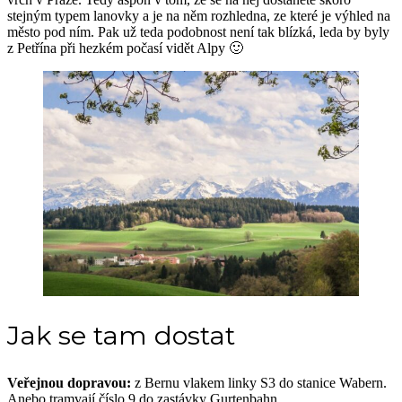
stejným typem lanovky a je na něm rozhledna, ze které je výhled na
město pod ním. Pak už teda podobnost není tak blízká, leda by byly
z Petřína při hezkém počasí vidět Alpy 🙂
Jak se tam dostat
Veřejnou dopravou:
z Bernu vlakem linky S3 do stanice Wabern.
Anebo tramvají číslo 9 do zastávky Gurtenbahn.