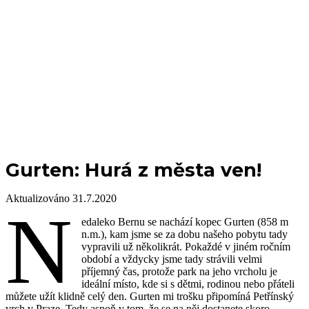
Gurten: Hurá z města ven!
Aktualizováno 31.7.2020
N
edaleko Bernu se nachází kopec Gurten (858 m
n.m.), kam jsme se za dobu našeho pobytu tady
vypravili už několikrát. Pokaždé v jiném ročním
období a vždycky jsme tady strávili velmi
příjemný čas, protože park na jeho vrcholu je
ideální místo, kde si s dětmi, rodinou nebo přáteli
můžete užít klidně celý den. Gurten mi trošku připomíná Petřínský
vrch v Praze. Tedy aspoň v tom, že se na něj dostanete skoro