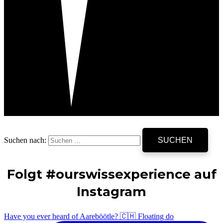
Suchen nach:
Folgt #ourswissexperience auf
Instagram
Have you ever heard of Aareböötle? 🇨🇭 Floating do