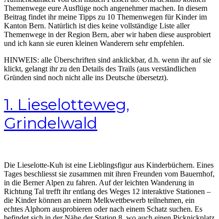
Themenwege eure Ausflüge noch angenehmer machen. In diesem
Beitrag findet ihr meine Tipps zu 10 Themenwegen für Kinder im
Kanton Bern. Natürlich ist dies keine vollständige Liste aller
Themenwege in der Region Bern, aber wir haben diese ausprobiert
und ich kann sie euren kleinen Wanderern sehr empfehlen.
HINWEIS: alle Überschriften sind anklickbar, d.h. wenn ihr auf sie
klickt, gelangt ihr zu den Details des Trails (aus verständlichen
Gründen sind noch nicht alle ins Deutsche übersetzt).
1. Lieselotteweg,
Grindelwald
Die Lieselotte-Kuh ist eine Lieblingsfigur aus Kinderbüchern. Eines
Tages beschliesst sie zusammen mit ihren Freunden vom Bauernhof,
in die Berner Alpen zu fahren. Auf der leichten Wanderung in
Richtung Tal trefft ihr entlang des Weges 12 interaktive Stationen –
die Kinder können an einem Melkwettbewerb teilnehmen, ein
echtes Alphorn ausprobieren oder nach einem Schatz suchen. Es
befindet sich in der Nähe der Station 8, wo auch einen Picknickplatz