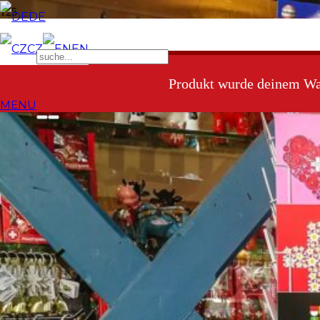
DE
CZ
EN
Produkt
wurde deinem War
MENU
Lockdown-Woche # 1: Was
mich glücklich gemacht hat
V
ielleicht seid ihr bereits in einem Geisteszustand
wie ich, dass ihr Angst habt, eine Nachrichtenseite
oder soziale Medien zu öffnen, weil das Wort, das
mit C beginnt, sofort erscheint. Ich gebe zu, ich
geniesse es nicht mehr. In der letzten Woche sagte