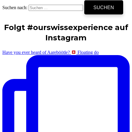
Suchen nach:
Folgt #ourswissexperience auf
Instagram
Have you ever heard of Aareböötle?
Floating do