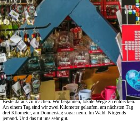
ich, ich wollte wieder aufwachen, ohne über ES
zu lesen. Die Flut negativer Nachrichten tötet nur einen, ob man es
will oder nicht. Deshalb habe ich beschlossen, mich auf das zu
konzentrieren, was mich glücklich macht, und es in
mein Tagebuch
zu schreiben. Und ich möchte meine kleinen oder grösseren Freuden
mit euch teilen. Vielleicht dank diesem Beitrag kommt ihr an andere
Gedanken.
Wir können draussen sein
Ich freue mich, dass trotz der Tatsache, dass der Bundesrat
nachdrücklich empfiehlt, zu Hause zu bleiben, Social-Distancing zu
wahren und die Bewegung auf das Wesentliche zu reduzieren: den
Einkauf von Lebensmitteln, zum Arzt oder zur Apotheke gehen, es
gibt keine Ausgangsperre. Dass heisst, die Freizügigkeit in der Natur
nicht eingeschränkt wird. Und wir haben letzte Woche versucht, das
Beste daraus zu machen. Wir begannen, lokale Wege zu entdecken.
An einem Tag sind wir zwei Kilometer gelaufen, am nächsten Tag
drei Kilometer, am Donnerstag sogar neun. Im Wald. Nirgends
jemand. Und das tut uns sehr gut.