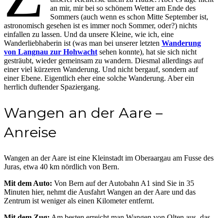
an mir, mir bei so schönem Wetter am Ende des
Sommers (auch wenn es schon Mitte September ist,
astronomisch gesehen ist es immer noch Sommer, oder?) nichts
einfallen zu lassen. Und da unsere Kleine, wie ich, eine
Wanderliebhaberin ist (was man bei unserer letzten
Wanderung
von Langnau zur Hohwacht
sehen konnte), hat sie sich nicht
gesträubt, wieder gemeinsam zu wandern. Diesmal allerdings auf
einer viel kürzeren Wanderung. Und nicht bergauf, sondern auf
einer Ebene. Eigentlich eher eine solche Wanderung. Aber ein
herrlich duftender Spaziergang.
Wangen an der Aare –
Anreise
Wangen an der Aare ist eine Kleinstadt im Oberaargau am Fusse des
Juras, etwa 40 km nördlich von Bern.
Mit dem Auto:
Von Bern auf der Autobahn A1 sind Sie in 35
Minuten hier, nehmt die Ausfahrt Wangen an der Aare und das
Zentrum ist weniger als einen Kilometer entfernt.
Mit dem Zug:
Am besten erreicht man Wangen von Olten aus, das