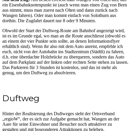
ein Eisenbahnknotenpunkt ist (auch wenn man einen Zug von Bern
aus nimmt, muss man zuerst nach Olten und dann zurück nach
Wangen fahren). Oder man kommt einfach von Solothurn aus
dorthin. Die Zugfahrt dauert nur 8 oder 9 Minuten.
Obwohl der Start der Duftweg-Route am Bahnhof angezeigt wird,
ist es im Grunde egal, wo man an die Route anschliesst (obwohl es
an einem der vier Punkte sein sollte, an denen Informationsflyer
erhältlich sind). Wenn ihr also mit dem Auto anreist, empfehle ich
euch, nicht von der Autobahn ins Stadtzentrum (Städtli) zu fahren,
d.h. eine überdachte Holzbrücke zu überqueren, sondern das Auto
auf dem Parkplatz auf der linken oder rechten Seite stehen zu lassen.
Das Parkieren für 3 Stunden ist kostenlos, und das ist mehr als
genug, um den Duftweg zu absolvieren.
Duftweg
Hinter der Realisierung des Duftweges steht der Ortsverband
„regioW“, der es sich zur Aufgabe gemacht hat, Wangen an der
Aare für seine Einwohner und Besucher noch attraktiver zu
gestalten und mit boseonderen Attraktionen zu beleben.