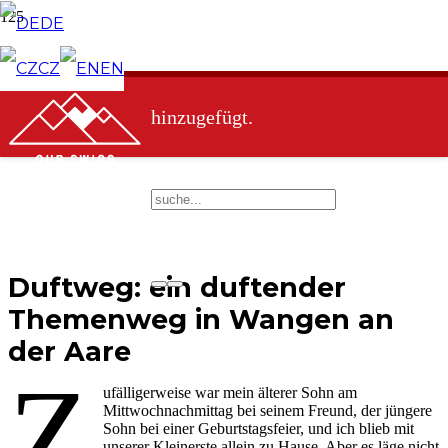
DE
Produkt
wurde deinem Warenkorb
CZ
EN
hinzugefügt.
Duftweg: ein duftender
Themenweg in Wangen an
der Aare
Z
ufälligerweise war mein älterer Sohn am
Mittwochnachmittag bei seinem Freund, der jüngere
Sohn bei einer Geburtstagsfeier, und ich blieb mit
unserer Kleinerste allein zu Hause. Aber es läge nicht