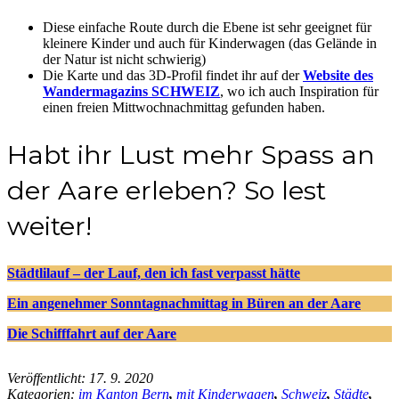
Diese einfache Route durch die Ebene ist sehr geeignet für
kleinere Kinder und auch für Kinderwagen (das Gelände in
der Natur ist nicht schwierig)
Die Karte und das 3D-Profil findet ihr auf der
Website des
Wandermagazins SCHWEIZ
, wo ich auch Inspiration für
einen freien Mittwochnachmittag gefunden haben.
Habt ihr Lust mehr Spass an
der Aare erleben? So lest
weiter!
Städtlilauf – der Lauf, den ich fast verpasst hätte
Ein angenehmer Sonntagnachmittag in Büren an der Aare
Die Schifffahrt auf der Aare
Veröffentlicht:
17. 9. 2020
Kategorien:
im Kanton Bern
,
mit Kinderwagen
,
Schweiz
,
Städte
,