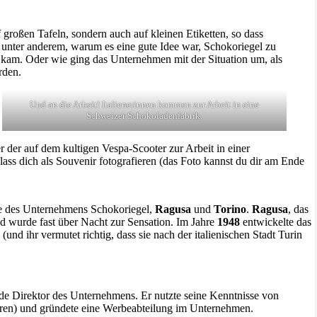
f großen Tafeln, sondern auch auf kleinen Etiketten, so dass
rt unter anderem, warum es eine gute Idee war, Schokoriegel zu
am. Oder wie ging das Unternehmen mit der Situation um, als
rden.
Und an die Arbeit! Italienerinnen kommen zur Arbeit in eine
Schweizer Schokoladenfabrik.
er der auf dem kultigen Vespa-Scooter zur Arbeit in einer
ass dich als Souvenir fotografieren (das Foto kannst du dir am Ende
ffe des Unternehmens Schokoriegel,
Ragusa
und
Torino
.
Ragusa
, das
d wurde fast über Nacht zur Sensation. Im Jahre
1948
entwickelte das
nd ihr vermutet richtig, dass sie nach der italienischen Stadt Turin
de Direktor des Unternehmens. Er nutzte seine Kenntnisse von
en) und gründete eine Werbeabteilung im Unternehmen.