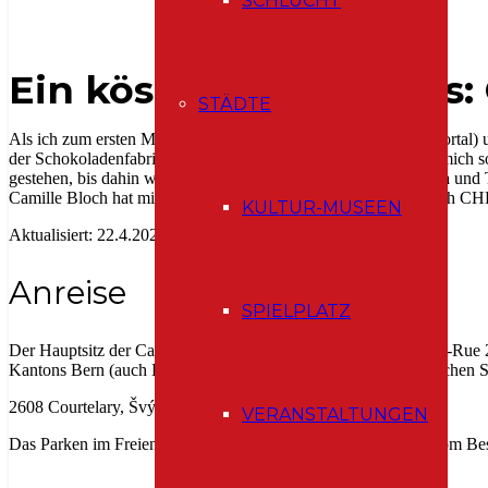
SCHLUCHT
Ein köstliches Erlebnis
STÄDTE
Als ich zum ersten Mal auf der Freizeit.ch (Schweizer Freizeitporta
der Schokoladenfabrik Camille Bloch entdeckte, entschied ich mich sof
gestehen, bis dahin wusste ich nicht, dass die berühmten Ragusa un
Camille Bloch hat mir nicht geklingelt :O Und deshalb wollte ich C
KULTUR-MUSEEN
Aktualisiert: 22.4.2024
Anreise
SPIELPLATZ
Der Hauptsitz der Camille Bloch SA befindet sich an der Grand-Rue 2
Kantons Bern (auch Bernese-Jura genannt). Von Bern aus erreichen S
2608 Courtelary, Švýcarsko
VERANSTALTUNGEN
Das Parken im Freien ist kostenlos, es ist nur wenige Schritte vom Be