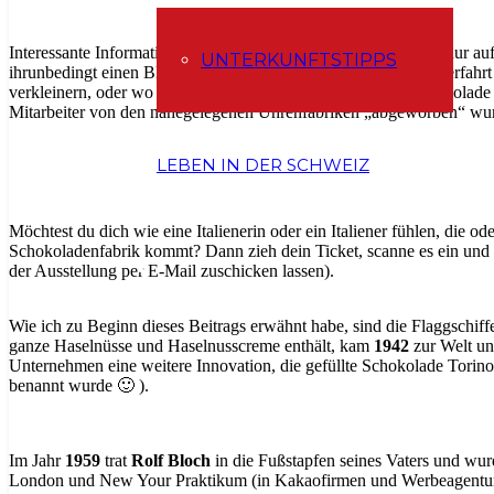
Interessante Informationen erfahrt ihre während der Tour nicht nur au
UNTERKUNFTSTIPPS
ihrunbedingt einen Blick unter die „Deckel“ werfen solltet. Ihr erfah
verkleinern, oder wo Herr Bloch auf den Namen Ragusa-Schokolade k
Mitarbeiter von den nahegelegenen Uhrenfabriken „abgeworben“ wu
LEBEN IN DER SCHWEIZ
Möchtest du dich wie eine Italienerin oder ein Italiener fühlen, die od
Schokoladenfabrik kommt? Dann zieh dein Ticket, scanne es ein und l
der Ausstellung per E-Mail zuschicken lassen).
Wie ich zu Beginn dieses Beitrags erwähnt habe, sind die Flaggschi
ganze Haselnüsse und Haselnusscreme enthält, kam
1942
zur Welt un
Unternehmen eine weitere Innovation, die gefüllte Schokolade Torino (u
benannt wurde 🙂 ).
Im Jahr
1959
trat
Rolf Bloch
in die Fußstapfen seines Vaters und wur
London und New Your Praktikum (in Kakaofirmen und Werbeagentur