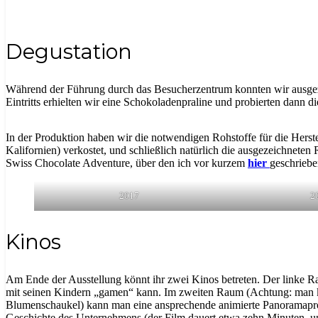
Degustation
Während der Führung durch das Besucherzentrum konnten wir ausgez
Eintritts erhielten wir eine Schokoladenpraline und probierten dann d
In der Produktion haben wir die notwendigen Rohstoffe für die Hers
Kalifornien) verkostet, und schließlich natürlich die ausgezeichnete
Swiss Chocolate Adventure, über den ich vor kurzem
hier
geschriebe
2017
2
Kinos
Am Ende der Ausstellung könnt ihr zwei Kinos betreten. Der linke 
mit seinen Kindern „gamen“ kann. Im zweiten Raum (Achtung: man kan
Blumenschaukel) kann man eine ansprechende animierte Panoramaproje
Geschichte des Unternehmens (der Film dauert etwa zehn Minuten, un