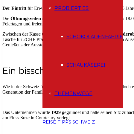
PROBIERT ES!
Der Eintritt
für Erwachsene beträgt 15 CHF, für Kinder (6 – 16 Jahr
Die
Öffnungszeiten
sind von Dienstag bis Sonntag von 9:30 bis 18:0
Feiertagen und freien Tagen.
Zwischen der Kasse und dem Shop/Café befindet sich eine
Gardero
SCHOKOLADENFABRIK
Tasche für 2CHF Pfand). Über die Drehkreuze gelanget ihr zum Ausste
Genießens der Ausstellung liegt allein bei euch.
SCHAUKÄSEREI
Ein bisschen Geschichte
Wie in der Schweiz üblich, ist die Schokoladenfabrik Camille Bloch e
Generation der Familie Bloch (wie z.B. Kambly) geführt.
THEMENWEGE
Das Unternehmen wurde
1929
gegründet und hatte seinen Sitz zunäc
am Fluss Suze in Courtelary verlegt.
REISE-TIPPS SCHWEIZ