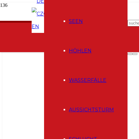
DE
CZ
SEEN
EN
HÖHLEN
WASSERFÄLLE
AUSSICHTSTURM