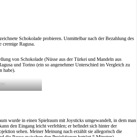
eichnete Schokolade probieren. Unmittelbar nach der Bezahlung des
ie cremige Ragusa.
tellung von Schokolade (Nüsse aus der Türkei und Mandeln aus
n Ragusa und Torino (ein so angenehmer Unterschied im Vergleich zu
n habe).
024
Raum wurde in einen Spielraum mit Joysticks umgewandelt, in dem man
n den Eingang leicht verfehlen; er befindet sich hinter der
ktion sehen. Meiner Meinung nach erzählt sie allegorisch die
d die Pause zwischen den Projektionen beträgt 5 Minuten).