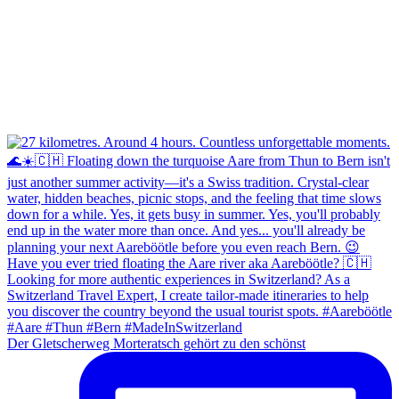
Der Gletscherweg Morteratsch gehört zu den schönst