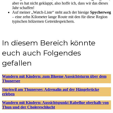
aber es hat nicht geklappt, also hoffe ich, dass wir das dieses
Jahr schaffen!
Auf meiner „Watch-Liste“ steht auch der hiesige
Spycherweg
– eine zehn Kilometer lange Route mit den für diese Region
typischen hölzernen Getreidespeichern.
In diesem Bereich könnte
euch auch Folgendes
gefallen
Wandern mit Kindern: zum Blueme Aussichtsturm über dem
Thunersee
Sigriswil am Thunersee: Adrenalin auf der Hängebrücke
erleben
Wandern mit Kindern: Aussichtspunkt Rabeflue oberhalb von
Thun und der Cholereschlucht