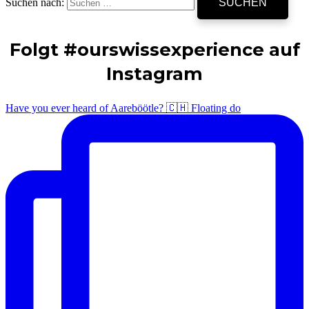
Suchen nach:
Folgt #ourswissexperience auf
Instagram
Have you ever heard of Aareböötle? 🇨🇭 Floating do