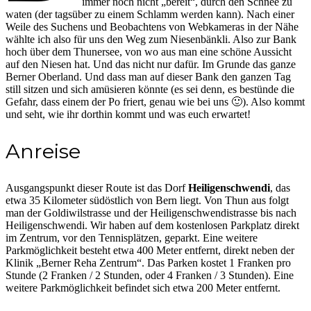
immer noch nicht „bereit“, durch den Schnee zu
waten (der tagsüber zu einem Schlamm werden kann). Nach einer
Weile des Suchens und Beobachtens von Webkameras in der Nähe
wählte ich also für uns den Weg zum Niesenbänkli. Also zur Bank
hoch über dem Thunersee, von wo aus man eine schöne Aussicht
auf den Niesen hat. Und das nicht nur dafür. Im Grunde das ganze
Berner Oberland. Und dass man auf dieser Bank den ganzen Tag
still sitzen und sich amüsieren könnte (es sei denn, es bestünde die
Gefahr, dass einem der Po friert, genau wie bei uns 🙂). Also kommt
und seht, wie ihr dorthin kommt und was euch erwartet!
Anreise
Ausgangspunkt dieser Route ist das Dorf
Heiligenschwendi
, das
etwa 35 Kilometer südöstlich von Bern liegt. Von Thun aus folgt
man der Goldiwilstrasse und der Heiligenschwendistrasse bis nach
Heiligenschwendi. Wir haben auf dem kostenlosen Parkplatz direkt
im Zentrum, vor den Tennisplätzen, geparkt. Eine weitere
Parkmöglichkeit besteht etwa 400 Meter entfernt, direkt neben der
Klinik „Berner Reha Zentrum“. Das Parken kostet 1 Franken pro
Stunde (2 Franken / 2 Stunden, oder 4 Franken / 3 Stunden). Eine
weitere Parkmöglichkeit befindet sich etwa 200 Meter entfernt.