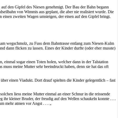
n auf den Gipfel des Niesen genehmigt. Der Bau der Bahn begann
seilbahn von Wimmis aus geplant, die aber nie realisiert wurde. Die
in einen zweiten Wagen umsteigen, der einen auf den Gipfel bringt.
gsam wegschmolz, zu Fuss dem Bahntrasse entlang zum Niesen-Kulm
und dann flicken zu lassen. Eines der Kinder durfte (oder eher musste)
n, einmal sogar einen Toten holen, welcher dann in der Talstation
s muss meine Mutter sehr beeindruckt haben, denn sie hat das oft
über einen Viadukt. Dort drauf spielten die Kinder gelegentlich – fast
olchen liess meine Mutter einmal an einer Schnur in die reissende
 ihr kleiner Bruder, der freudig auf den Wellen schaukeln konnte . . .
m mehr atmen vor Angst . . . „