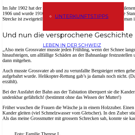
Im Jahr 1902 hat der Bund den Bau einer Standseilbahn von Mülene
1906 und wurde 1910 eröffnet. Interessanterweise war auch eine Stand
UNTERKUNFTSTIPPS
Strecke ist zweigeteilt – bei der Mittelstation Schwandegg muss man 
Und nun die versprochene Geschichte
LEBEN IN DER SCHWEIZ
„Also mein Grossvater musste jeden Frühling, wenn der Schnee lan
hinaufsteigen, um allfällige Schäden an der Bahnanlage festzustellen 
dann mitgehen.
Auch musste Grossvater ab und zu verunfallte Bergsteiger retten gehe
aufgebahrt wurde. Helikopter-Rettung gab’s ja damals noch nicht. (Da
erzählt).
Bei der Ausfahrt der Bahn aus der Talstation überquert sie die Kander 
undenkbar gefährlich! (bestimmt ohne das Wissen der Mutter!)
Früher wuschen die Frauen die Wäsche ja in einem Holzzuber. Einen s
Kander gleiten (viel Schmelzwasser vom Gletscher). In den Zuber stieg
Als das meine Grossmutter mit grossem Schrecken sah, konnte sie kau
Foto: Familie Therese L.