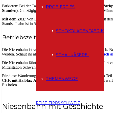
Parkieren: Bei der Talstation der Standseilbahn befinden sich
3 Parkp
PROBIERT ES!
Stunden)
. Ganztägiges Parkieren kostet CHF 8. Man kann mit Münz
Mit dem Zug:
Von Bern aus erreicht man Mülenen entweder mit dem 
Standseilbahn ist in 5 Gehminuten (400m) erreichbar.
SCHOKOLADENFABRIK
Betriebszeiten und Fahrpreise
Die Niesenbahn ist von Mitte April bis Mitte November in Betrieb. 
werden. Schaut ihr also vor der Fahrt immer
auf der Website nach a
SCHAUKÄSEREI
Die Niesenbahn fährt ab 8:00 Uhr alle 30 Minuten. Die letzte Fahrt 
Mittelstation Schwandegg um 18:00 Uhr.
Für diese Wanderung benötigt man ein
Wanderbillett
, das einen Tei
THEMENWEGE
CHF,
mit Halbtax-Abo 24 CHF
. Während man auf die Abfahrt wart
Eis holen.
REISE-TIPPS SCHWEIZ
Niesenbahn mit Geschichte