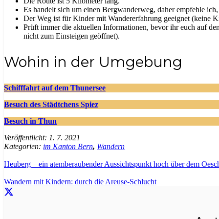
Die Route ist 5 Kilometer lang.
Es handelt sich um einen Bergwanderweg, daher empfehle ich, 
Der Weg ist für Kinder mit Wandererfahrung geeignet (keine 
Prüft immer die aktuellen Informationen, bevor ihr euch auf d
nicht zum Einsteigen geöffnet).
Wohin in der Umgebung
Schifffahrt auf dem Thunersee
Besuch des Städtchens Spiez
Besuch in Thun
Veröffentlicht:
1. 7. 2021
Kategorien:
im Kanton Bern
,
Wandern
Heuberg – ein atemberaubender Aussichtspunkt hoch über dem Oesc
Wandern mit Kindern: durch die Areuse-Schlucht