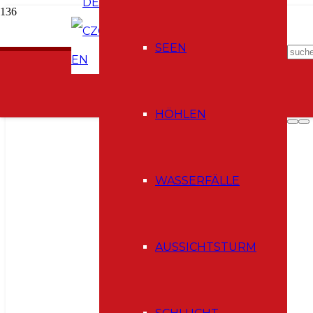
DE
CZ
SEEN
EN
HÖHLEN
WASSERFÄLLE
AUSSICHTSTURM