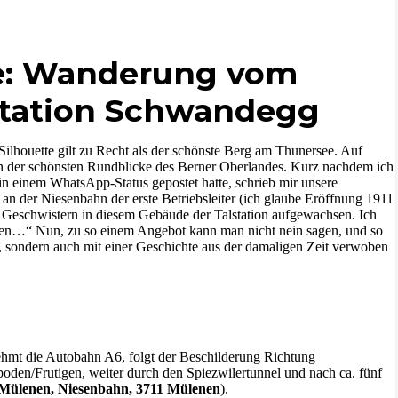
e: Wanderung vom
station Schwandegg
ilhouette gilt zu Recht als der schönste Berg am Thunersee. Auf
en der schönsten Rundblicke des Berner Oberlandes. Kurz nachdem ich
n einem WhatsApp-Status gepostet hatte, schrieb mir unsere
an der Niesenbahn der erste Betriebsleiter (ich glaube Eröffnung 1911
ei Geschwistern in diesem Gebäude der Talstation aufgewachsen. Ich
hlen…“ Nun, zu so einem Angebot kann man nicht nein sagen, und so
e, sondern auch mit einer Geschichte aus der damaligen Zeit verwoben
ehmt die Autobahn A6, folgt der Beschilderung Richtung
den/Frutigen, weiter durch den Spiezwilertunnel und nach ca. fünf
 Mülenen, Niesenbahn, 3711 Mülenen
).