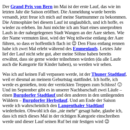
Der
Grand Prix von Bern
im Mai ist der erste Lauf, das wie im
letzten Jahr die Saison eröffnet. Die Anmeldung wurde bereits
versandt, jetzt freue ich mich auf meine Startnummer zu bekommen.
Die Atmosphäre bei diesem Lauf ist unglaublich, und ich hoffe, es
wieder zu erleben. Im Juni möchte ich am Start eines unerprobten
Laufs in der nahegelegenen Stadt Wangen an der Aare stehen. Wie
der Name vermuten lässt, wird der Weg teilweise entlang der Aare
führen, so dass er hoffentlich flach ist 😉 Den Fluss entlang rennen
habe ich zwei Mal erlebt während des
Emmenlaufs
. Letztes Jahr
lief der Lauf nicht sehr gut, aber meine Söhne haben bereits
erwähnt, dass sie gerne wieder teilnehmen würden (da alle Laufe
auch die Kategorie für Kinder haben), so werden wir sehen.
Was ich auf keinen Fall verpassen werde, ist der
Thuner Stadtlauf
,
weil er diesmal an meinem Geburtstag stattfindet. Ich hoffe, ich
werde es genießen, trotz der verrückten Treppen zum Schloss! 🙂
Und im September gibt es in unserer Nachbarschaft zwei Läufe –
einen
Burgdorfer Stadtlauf
und den anderen in den umliegenden
Wäldern –
Burgdorfer Herbstlauf
. Und am Ende der Saison
werde ich wahrscheinlich den
Langenthaler Stadtlauf
wiederholen. Obwohl ich das „nie mehr“ gesagt habe, glaube ich,
dass ich mich dieses Mal in der richtigen Kategorie einschreiben
werde und dieser Lauf seinen Ruf bei mir festigen wird 😉