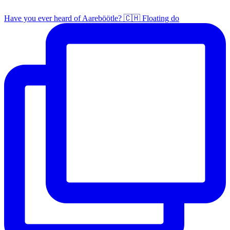
Have you ever heard of Aareböötle? 🇨🇭 Floating do