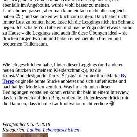
ebenfalls im Angebot ist, würde wohl besser zu meinen
Laufschuhen passen, aber man kann einfach nicht alles zugleich
haben 😉 ) und sie locken wirklich zum laufen. Da ich aber nicht
immer Lust zu rennen habe, lasse ich die Leggings nicht im Schrank
liegen. Ich schalte YouTube ein und mache Yoga oder etwas Cardio
zu Hause – die Leggings sind auch für diese Übungen ideal – sie
drücken nirgendwo hin und haben einen ziemlich breiten und
bequemen Taillensaum.
Wie ich geschrieben habe, hinter dieser Leggings (und anderen
neuen Stücken in meinem Kleiderschrank;)), ist die
Kunst/Modedesignerin Tereza Šťastná, die unter ihrer Marke
By
Terez
originelle bunte Stücke anbietet und sich auf ethische und
nachhaltige Mode konzentriert. Was ihr sich unter diesen
Bedingungen vorstellen könnt, erfahrt ihr bald in einem Interview,
das ich für euch auf dem Blog vorbereite. Unterdessen drückt mir
die Daumen, dass ich die Laufmotivation nicht verliere 😀
Veröffentlicht:
5. 4. 2018
Kategorien:
Laufen
,
Lebensgeschichten