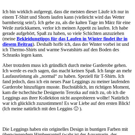
Ich bin wirklich aufgeregt, dass die meisten dieser Läufe ich nur in
einem T-Shirt und Shorts laufen kann (vielleicht wird das Wetter
barmherzig sein!). Ich gebe zu, als die kalten Tage im März für eine
Weile zurückkamen, verlor ich meinen Appetit zu laufen. Ich habe
gerade aufgehört, Spaß zu haben, so viele Schichten anzuziehen
(meine
Bekleidungtipps für das Laufen in Winter findet ihr in
diesem Beitrag
). Deshalb hoffe ich, dass der Winter vorbei ist und
ich Thermo-Shirts und warme Sweatshirts auf den Boden des
Schranks legen kann.
Aber trotzdem muss ich gründlich durch meine Garderobe gehen.
Ich werde es euch sagen, das macht keinen Spaß. Ich fange an mehr
Laufausrüstung als „normal“ zu haben. Speziell für T-Shirts. Ich
fand jedoch, dass ich ein neues Paar Leggings zu meiner laufenden
Garderobe hinzufügen musste. Buchstäblich, im richtigen Moment,
kam die tschechische Designerin Terezka auf mich zu, ob ich die
Leggings aus ihrer Kollektion nicht ausprobieren wollte! Natürlich
war ich glücklich zuzustimmen! Es war Liebe auf den ersten Blick!
(Ich meine natürlich mit den Leggins 🙂 ).
Die Leggings haben ein originelles Design in buntigen Farben mit
überwiegendem Himbeeranteil (wahr ist der Aquamarin, der